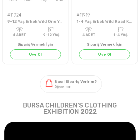
#11924
#11919
9-12 Yaş Erkek Wıld One Yazılı Sweat
1-4 Yaş Erkek Wild Road Köpek Baskılı Sweat
Sipariş Vermek İçin
Sipariş Vermek İçin
Üye Ol
Üye Ol
SARI
MAVİ
BEJ
KİREMİT
Nasıl Sipariş Veririm?
Öğren
4
ADET
1-4 YAŞ
4
ADET
9-12 Y
BURSA CHILDREN’S CLOTHING
EXHIBITION 2022