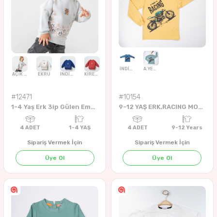
#12471
#10154
BEJ
KİREMİT
EKRU
1-4 Yaş Erk 3ip Gülen Emoji Swt
9-12 YAŞ ERK.RACING MOTOR SWEAT
Sipariş Vermek İçin
Sipariş Vermek İçin
Üye Ol
Üye Ol
4
ADET
9-12 YAŞ
4
ADET
5-8 YA