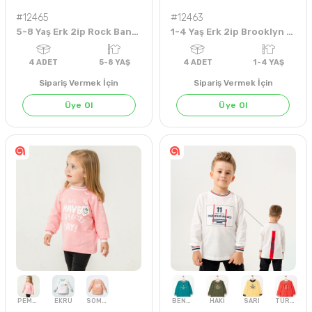
#12465
#12463
5-8 Yaş Erk 2ip Rock Band Sweat
1-4 Yaş Erk 2ip Brooklyn Stron Sweat
4
ADET
9-12 YAŞ
4
ADET
5-8 YA
Sipariş Vermek İçin
Sipariş Vermek İçin
Üye Ol
Üye Ol