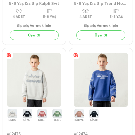
5-8 Yaş Kız 3ip Kalpli Swt
5-8 Yaş Kız 3ip Trend Modern Swt
Sipariş Vermek İçin
Sipariş Vermek İçin
Üye Ol
Üye Ol
MİNT
GRİ MELANJ
HARDAL
KAHVE
LİLA
PUDRA
EKRU
GRİ MELANJ
SİYAH
HARDAL
4
ADET
5-8 YAŞ
4
ADET
5-8 YA
#12475
#12474