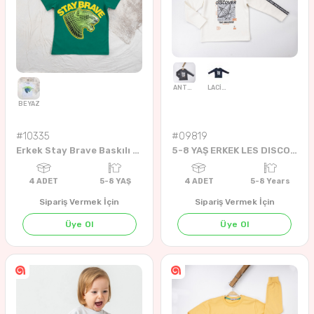
NEON FUŞYA
MİNT
#10335
#09819
Erkek Stay Brave Baskılı 5-8 Yaş Tişört
5-8 YAŞ ERKEK LES DISCOVER SW-SHIRT
4
ADET
5-8 YAŞ
4
ADET
6-18 AYLIK
202
Sipariş Vermek İçin
Sipariş Vermek İçin
Üye Ol
Üye Ol