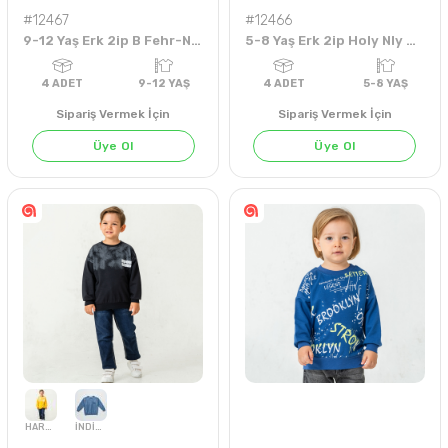
#12467
#12466
4
ADET
5-8 YAŞ
4
ADET
5-8 YA
9-12 Yaş Erk 2ip B Fehr-Noone Sweat
5-8 Yaş Erk 2ip Holy Nly Sweat
Sipariş Vermek İçin
Sipariş Vermek İçin
Üye Ol
Üye Ol
HARDAL
PETROL