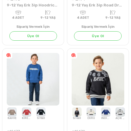
9-12 Yaş Erk 3ip Hoodrich Swt
9-12 Yaş Erk 3ip Road Dream Swt
Sipariş Vermek İçin
Sipariş Vermek İçin
Üye Ol
Üye Ol
EKRU
SİYAH
TARÇIN
YEŞİL
KAHVE
SİYAH
4
ADET
9-12 YAŞ
4
ADET
9-12 Y