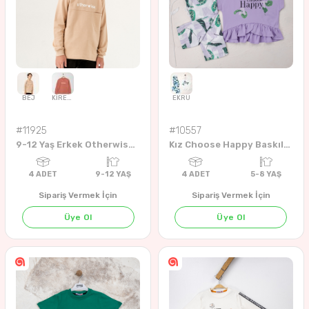
GRİ MELANJ
KİREMİT
ORAJ
#11925
#10557
9-12 Yaş Erkek Otherwise Sweat
Kız Choose Happy Baskılı 5-8 Yaş Takım
4
ADET
6-18 AYLIK
2021 KIŞ
4
ADET
9-12 Years
202
Sipariş Vermek İçin
Sipariş Vermek İçin
Üye Ol
Üye Ol