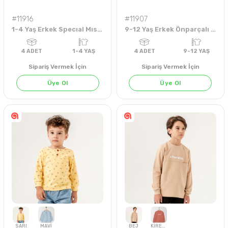
#11916
#11907
1-4 Yaş Erkek Specıal Mıssıon Fun Sweat
9-12 Yaş Erkek Önparçalı Kabartmalı Sweat
PEMBE
EKRU
SOMON
BENETTON
HAKİ
SARI
Sipariş Vermek İçin
Sipariş Vermek İçin
Üye Ol
Üye Ol
4
ADET
1-4 YAŞ
4
ADET
5-8 YA