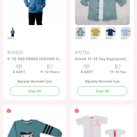
#09825
#10736
9-12 YAŞ ERKEK HIGHER HIRKA
Erkek 11-15 Yaş Kapüşonlu Gömlek
Sipariş Vermek İçin
Sipariş Vermek İçin
Üye Ol
Üye Ol