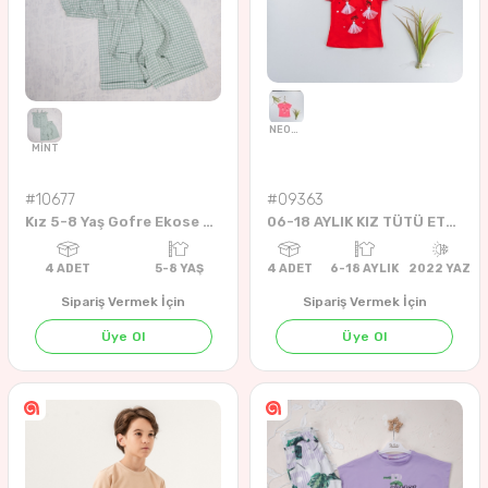
İNDİGO
KARIŞIK
KARIŞIK
KARIŞIK
4
ADET
9-12 Years
4
ADET
11-15 Y
#10677
#09363
Kız 5-8 Yaş Gofre Ekose Takım
06-18 AYLIK KIZ TÜTÜ ETEKLİ BADİ
Sipariş Vermek İçin
Sipariş Vermek İçin
Üye Ol
Üye Ol