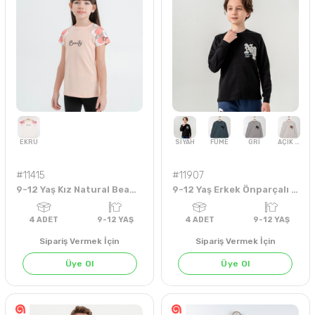
EKRU
#11415
#11907
9-12 Yaş Kız Natural Beauty Badi
9-12 Yaş Erkek Önparçalı Kabartmalı Sweat
4
ADET
5-8 YAŞ
4
ADET
6-18 AY
Sipariş Vermek İçin
Sipariş Vermek İçin
Üye Ol
Üye Ol