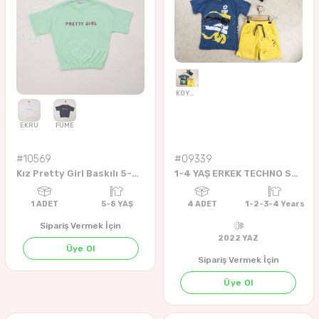
4
ADET
6-18 AYLIK
4
ADET
9-12 Y
#10569
#09339
Kız Pretty Girl Baskılı 5-8 Yaş Badi
1-4 YAŞ ERKEK TECHNO SKTR ŞORTLU TAKIM
Sipariş Vermek İçin
Üye Ol
Sipariş Vermek İçin
Üye Ol
ANTRASİT
GRİ
SİYAH
FÜME