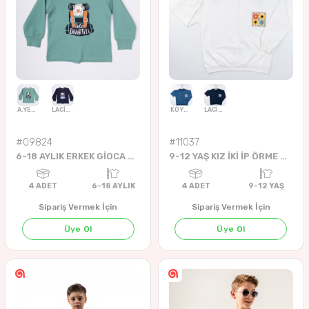
#09824
#11037
6-18 AYLIK ERKEK GİOCA DİVERTİTİ SWEAT
9-12 YAŞ KIZ İKİ İP ÖRME ÇİÇEK AKSESUARLI CONTOGİONS SWEAT
ANTRASİT
LACİVERT
BEYAZ
Sipariş Vermek İçin
Sipariş Vermek İçin
Üye Ol
Üye Ol
4
ADET
5-8 YAŞ
4
ADET
5-8 Yea