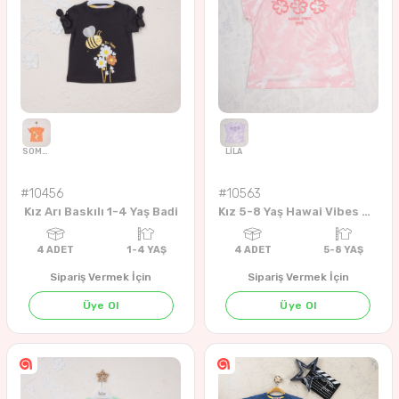
#10456
#10563
Kız Arı Baskılı 1-4 Yaş Badi
Kız 5-8 Yaş Hawai Vibes Nakışlı Badi
Sipariş Vermek İçin
Sipariş Vermek İçin
Üye Ol
Üye Ol
A.YEŞİL
LACİVERT
KOYU İNDİGO
LACİVERT