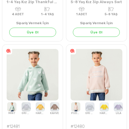
1-4 Yaş Kız 2ip Thankful Swt
5-8 Yaş Kız 3ip Always Swt
Sipariş Vermek İçin
Sipariş Vermek İçin
GRİ MELANJ
MİNT
ORAJ
EKRU
GÜL KURUSU
KAHVE
Üye Ol
Üye Ol
4
ADET
1-4 YAŞ
1
ADET
5-8 YA
#12481
#12480