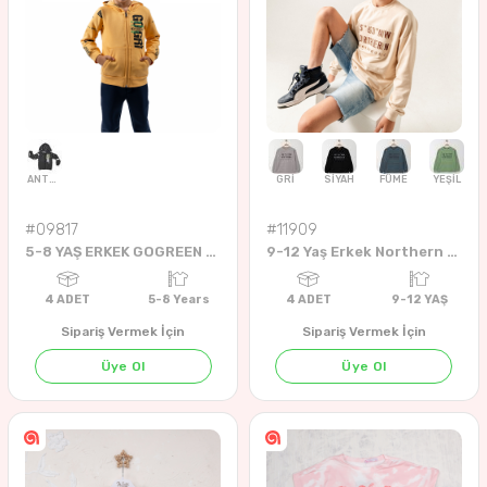
#09817
#11909
5-8 YAŞ ERKEK GOGREEN HIRKA
9-12 Yaş Erkek Northern Hemısphere Yazılı Sweat
Sipariş Vermek İçin
Sipariş Vermek İçin
İNDİGO
A.YEŞİL
AÇIK GRİ
EKRU
İNDİGO
KİREMİT
TARÇIN
YEŞİL
Üye Ol
Üye Ol
4
ADET
1-4 YAŞ
4
ADET
9-12 Ye