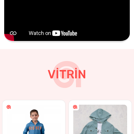
VİTRİN
EKRU
FÜME
TAŞ
YEŞİL
4
ADET
9-12 YAŞ
4
ADET
1-4 YA