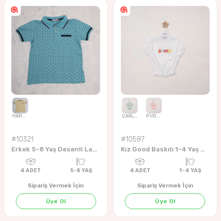
SOMON
LİLA
4
ADET
1-4 YAŞ
4
ADET
5-8 YA
#10321
#10587
Erkek 5-8 Yaş Desenli Lacoste Desenli
Kız Good Baskılı 1-4 Yaş Badi
Sipariş Vermek İçin
Sipariş Vermek İçin
Üye Ol
Üye Ol