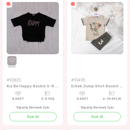
4
ADET
5-8 Years
4
ADET
9-12 Y
#10820
#10495
Kız Be Happy Baskılı 5-8 Yaş Büzgülü Badi
Erkek Jump Shot Baskılı 6-18 Aylık Takım
Sipariş Vermek İçin
Sipariş Vermek İçin
Üye Ol
Üye Ol