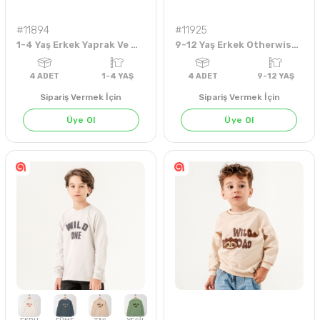
#11894
#11925
1-4 Yaş Erkek Yaprak Ve Maymun Desenli Sweat
9-12 Yaş Erkek Otherwise Sweat
Sipariş Vermek İçin
Sipariş Vermek İçin
SİYAH
FÜME
GRİ
Üye Ol
Üye Ol
4
ADET
1-4 YAŞ
4
ADET
9-12 Y