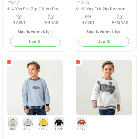
#12471
#12470
1-4 Yaş Erk 3ip Gülen Emoji Swt
9-12 Yaş Erk 2ip Reason Sweat
Sipariş Vermek İçin
Sipariş Vermek İçin
Üye Ol
Üye Ol
AÇIK GRİ
EKRU
İNDİGO
KİREMİT
TARÇIN
BEJ
YEŞİL
ANTRASİT
EKRU
4
ADET
1-4 YAŞ
4
ADET
9-12 Y