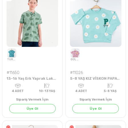
#11650
#11026
HARDAL
ÇAĞLA YEŞİLİ
PUDRA
13-16 Yaş Erk Yaprak Lakost Tshirt
5-8 YAŞ KIZ VİSKON PAPATYALI P ALWAYS SWEAT
Sipariş Vermek İçin
Sipariş Vermek İçin
Üye Ol
Üye Ol
4
ADET
5-8 YAŞ
4
ADET
1-4 YA