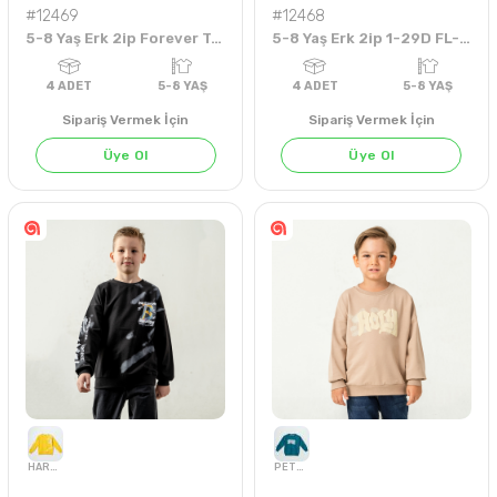
#12469
#12468
5-8 Yaş Erk 2ip Forever Take It Personal Sweat
5-8 Yaş Erk 2ip 1-29D FL-06Y Sweat
Sipariş Vermek İçin
Sipariş Vermek İçin
Üye Ol
Üye Ol
BEJ
GRİ MELANJ
HARDAL
SİYAH
KİREMİT