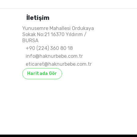
İletişim
Yunusemre Mahallesi Ordukaya
Sokak No:21 16370 Yıldırım /
BURSA
+90 (224) 360 80 18
info@haknurbebe.com.tr
eticaret@haknurbebe.com.tr
Haritada Gör