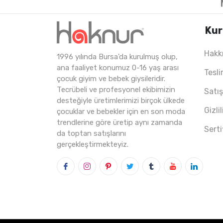
Kur
Hakk
1996 yılında Bursa'da kurulmuş olup,
5
ADET
11-15 Years
2
ana faaliyet konumuz 0-16 yaş arası
Tesli
çocuk giyim ve bebek giysileridir.
Tecrübeli ve profesyonel ekibimizin
Satı
desteğiyle üretimlerimizi birçok ülkede
Gizli
çocuklar ve bebekler için en son moda
trendlerine göre üretip aynı zamanda
Serti
da toptan satışlarını
gerçekleştirmekteyiz.