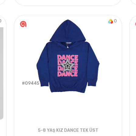
4
ADET
1-2-3-4 Years
2022 
0
0
#09445
5-8 YAŞ KIZ DANCE TEK ÜST