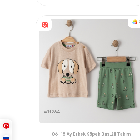
5
ADET
11-15 Years
#11264
06-18 Ay Erkek Köpek Bas.2li Takım