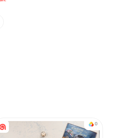
Nasıl Sipariş Veririm?
Öğren
on & Tek Alt
0