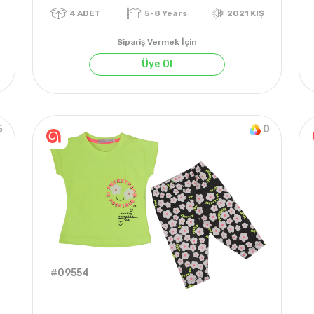
Sipariş Vermek İçin
Üye Ol
5
0
4
ADET
5-8 Years
2021 
#09554