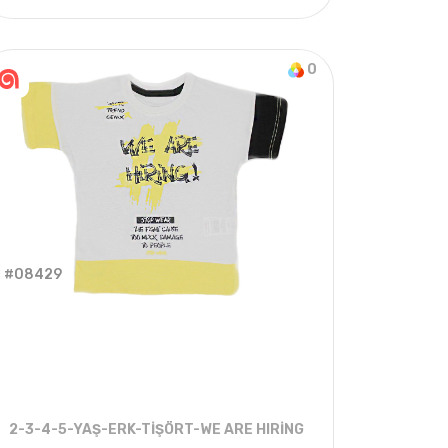
YAZ
4
ADET
13-16 Years
2022 YAZ
0
#08429
2-3-4-5-YAŞ-ERK-TİŞÖRT-WE ARE HIRİNG