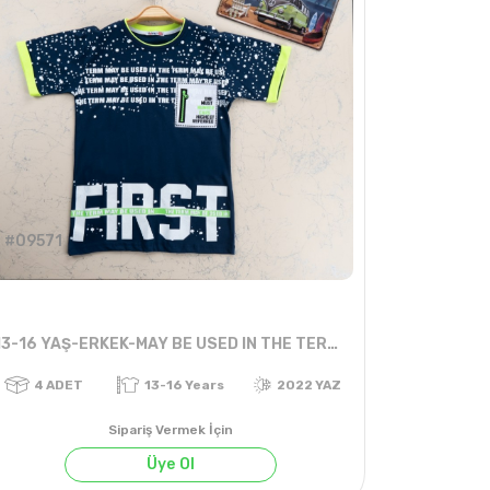
#09571
13-16 YAŞ-ERKEK-MAY BE USED IN THE TERM FIRS TİŞÖRT
Sipariş Vermek İçin
Üye Ol