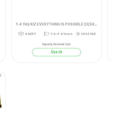
1-4 YAŞ KIZ EVERYTHING IS POSSIBLE ÇİÇEKLİ TAYTLI TAKIM
Sipariş Vermek İçin
Üye Ol
0
022 YAZ
4
ADET
1-2-3-4 Years
2022 