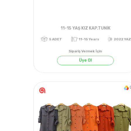
11-15 YAŞ KIZ KAP.TUNİK
Sipariş Vermek İçin
Üye Ol
5
ADET
11-15 Years
2