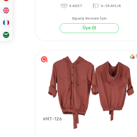
Sipariş Vermek İçin
Üye Ol
4
ADET
6-18 AYLIK
#MT-126