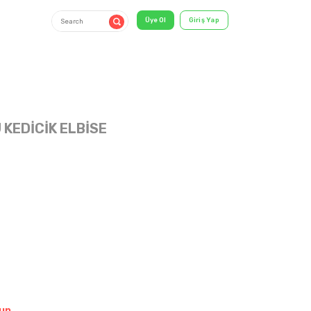
 KEDİCİK ELBİSE
6-18 AY
shirt & T-
Shirt
un.