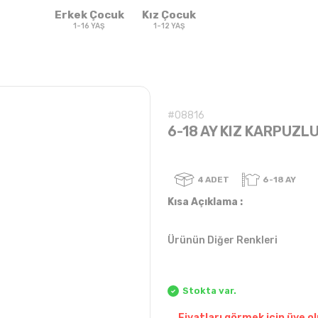
Erkek Çocuk
Kız Çocuk
1-16 YAŞ
1-12 YAŞ
#08816
6-18 AY KIZ KARPUZLU
4
ADET
Kısa Açıklama :
Ürünün Diğer Renkleri
Sweatshirt & T-
Sweat
Takım
Takım
shirt
Stokta var.
Fiyatları görmek için üye ol