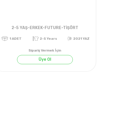
2-5 YAŞ-ERKEK-FUTURE-TİŞÖRT
Sipariş Vermek İçin
Üye Ol
YAZ
1
ADET
2-5 Years
2021 YAZ