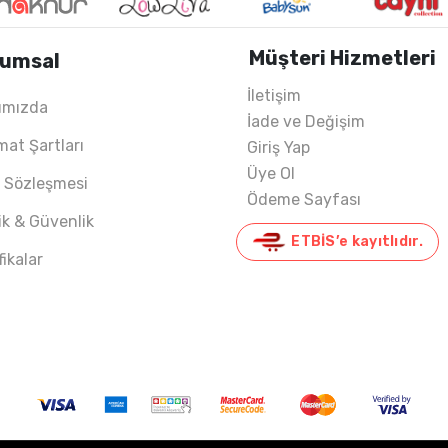
Müşteri Hizmetleri
umsal
İletişim
ımızda
İade ve Değişim
022 YAZ
mat Şartları
Giriş Yap
Üye Ol
ş Sözleşmesi
Ödeme Sayfası
lik & Güvenlik
ETBİS’e kayıtlıdır.
fikalar