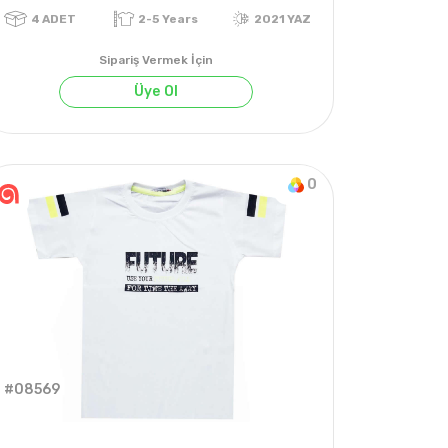
Sipariş Vermek İçin
Üye Ol
0
KIŞ
4
ADET
2-5 Years
2021 YAZ
#08569