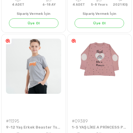
Sipariş Vermek İçin
Sipariş Vermek İçin
Üye Ol
Üye Ol
4
ADET
6-18 AY
4
ADET
5-8 Years
202
#11395
#09389
9-12 Yaş Erkek Beaster Tshirt
1-5 YAŞ LİKE A PRİNCESS PELUŞ KALPLİ BADİ (5'LI)