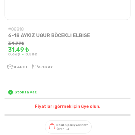
#08818
6-18 AYKIZ UĞUR BÖCEKLİ ELBİSE
34.99
₺
31.49 ₺
-
0.66$
0.58€
4
ADET
6-18 AY
Stokta var.
Fiyatları görmek için üye olun.