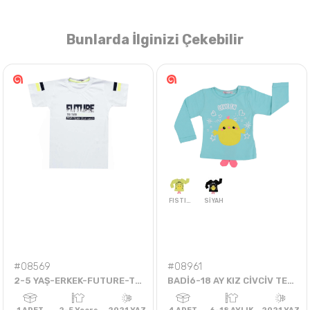
Bunlarda İlginizi Çekebilir
Nasıl Sipariş Veririm?
Öğren
#08569
#08961
2-5 YAŞ-ERKEK-FUTURE-TİŞÖRT
BADİ6-18 AY KIZ CİVCİV TEK BADİ
FISTIK YEŞİLİ
SİYAH