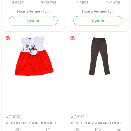
Sipariş Vermek İçin
Sipariş Vermek İçin
Üye Ol
Üye Ol
4
ADET
9-12 YAŞ
4
ADET
1-4 Y
#08818
#09151
6-18 AYKIZ UĞUR BÖCEKLİ ELBİSE
5-6-7-8 KIZ JAKARLI DÜGMELİ TEK PANTOLON