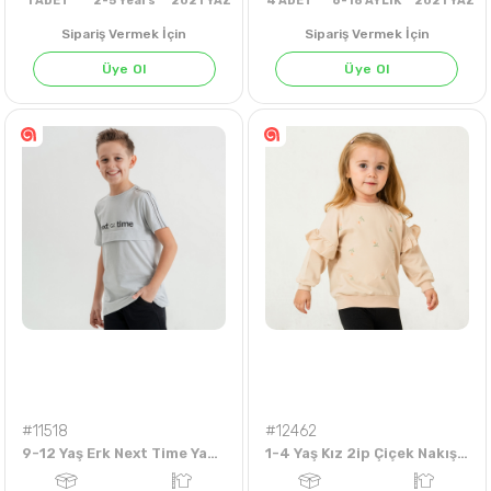
Sipariş Vermek İçin
Sipariş Vermek İçin
Üye Ol
Üye Ol
1
ADET
2-5 Years
2021 YAZ
4
ADET
6-18 AYLIK
202
#11518
#12462
9-12 Yaş Erk Next Time Yazılı Tshirt
1-4 Yaş Kız 2ip Çiçek Nakışlı Sweat