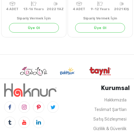
Sipariş Vermek İçin
Sipariş Vermek İçin
Üye Ol
Üye Ol
KIRMIZI
Kurumsal
Hakkımızda
Teslimat Şartları
4
ADET
13-16 Years
2022 YAZ
4
ADET
9-12 Years
202
Satış Sözleşmesi
Gizlilik & Güvenlik