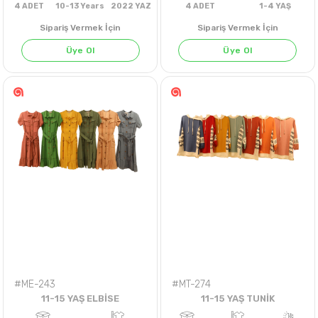
Sipariş Vermek İçin
Sipariş Vermek İçin
Üye Ol
Üye Ol
4
ADET
10-13 Years
2022 YAZ
4
ADET
1-4 Y
#ME-243
#MT-274
11-15 YAŞ ELBİSE
11-15 YAŞ TUNİK