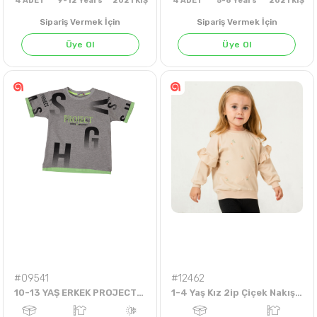
Sipariş Vermek İçin
Sipariş Vermek İçin
Üye Ol
Üye Ol
4
ADET
9-12 Years
2021 KIŞ
4
ADET
5-8 Years
202
#09541
#12462
10-13 YAŞ ERKEK PROJECT HG TİŞÖRT-CİVİL
1-4 Yaş Kız 2ip Çiçek Nakışlı Sweat