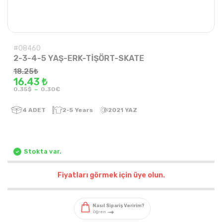
#08460
2-3-4-5 YAŞ-ERK-TİŞÖRT-SKATE
18.25
₺
16.43 ₺
-
0.35$
0.30€
4
ADET
2-5 Years
2021 YAZ
Stokta var.
Fiyatları görmek için üye olun.