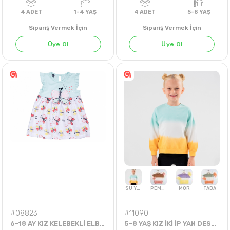
Sipariş Vermek İçin
Sipariş Vermek İçin
Üye Ol
Üye Ol
4
ADET
1-4 YAŞ
4
ADET
5-8 Y
#08823
#11090
6-18 AY KIZ KELEBEKLİ ELBİSE
5-8 YAŞ KIZ İKİ İP YAN DESENLİ BATİKLİ SWEAT