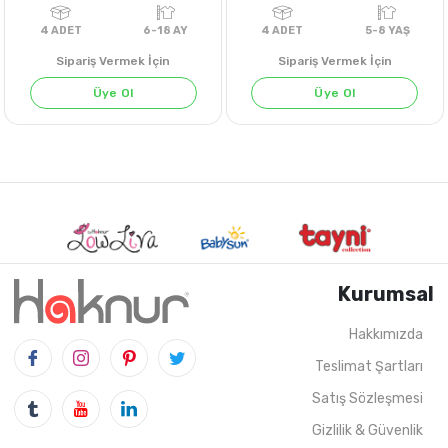
Sipariş Vermek İçin
Sipariş Vermek İçin
Üye Ol
Üye Ol
SU YEŞİLİ
PEMBE
MOR
T
Kurumsal
Hakkımızda
Teslimat Şartları
4
ADET
6-18 AY
4
ADET
5-8 Y
Satış Sözleşmesi
Gizlilik & Güvenlik