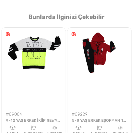
Bunlarda İlginizi Çekebilir
Nasıl Sipariş Veririm?
Öğren
#09004
#09229
9-12 YAŞ ERKEK İKİİP NEWYORK CITY TEK SWEAT
5-8 YAŞ ERKEK EŞOFMAN TAKIM