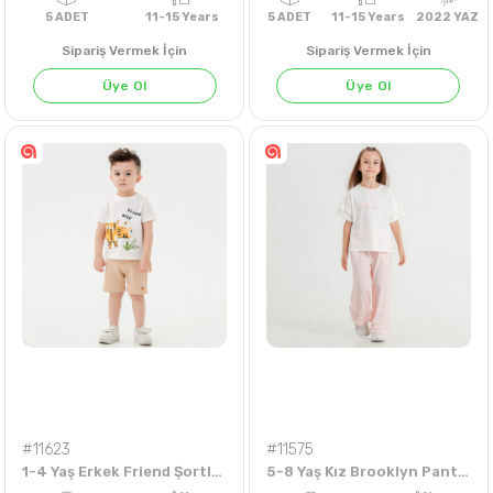
Sipariş Vermek İçin
Sipariş Vermek İçin
Üye Ol
Üye Ol
5
ADET
11-15 Years
5
ADET
11-15 Years
202
#11623
#11575
1-4 Yaş Erkek Friend Şortlu Takım
5-8 Yaş Kız Brooklyn Pantolonlu Takım