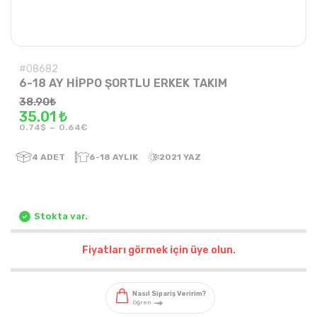
#08682
6-18 AY HİPPO ŞORTLU ERKEK TAKIM
38.90
₺
35.01 ₺
-
0.74$
0.64€
4
ADET
6-18 AYLIK
2021 YAZ
Stokta var.
Fiyatları görmek için üye olun.