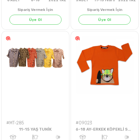
Sipariş Vermek İçin
Sipariş Vermek İçin
Üye Ol
Üye Ol
6
ADET
6-16
2022 YAZ
5
ADET
11-15 Years
202
#MT-285
#09023
11-15 YAŞ TUNİK
6-18 AY-ERKEK KÖPEKLİ SWEAT