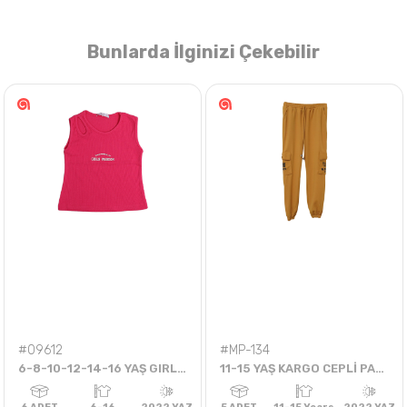
Bunlarda İlginizi Çekebilir
Nasıl Sipariş Veririm?
Öğren
#09612
#MP-134
6-8-10-12-14-16 YAŞ GIRLS FASHION BADİ (6'LI)
11-15 YAŞ KARGO CEPLİ PANTOLON