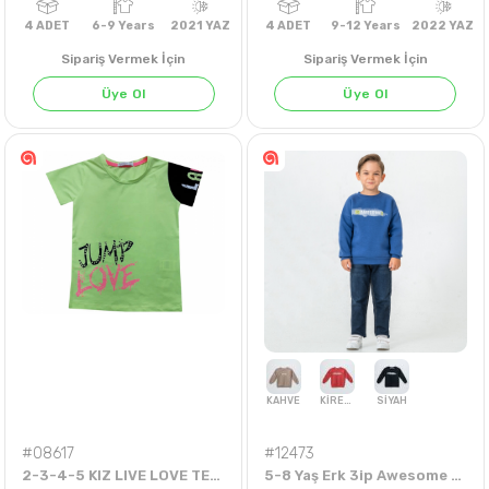
Sipariş Vermek İçin
Sipariş Vermek İçin
Üye Ol
Üye Ol
4
ADET
6-9 Years
2021 YAZ
4
ADET
9-12 Years
202
#08617
#12473
2-3-4-5 KIZ LIVE LOVE TEK BADİ
5-8 Yaş Erk 3ip Awesome Swt