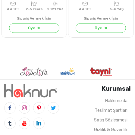
Sipariş Vermek İçin
Sipariş Vermek İçin
Üye Ol
Üye Ol
KAHVE
KİREMİT
SİYAH
Kurumsal
Hakkımızda
Teslimat Şartları
4
ADET
2-5 Years
2021 YAZ
4
ADET
5-8 Y
Satış Sözleşmesi
Gizlilik & Güvenlik