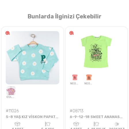
Bunlarda İlginizi Çekebilir
Nasıl Sipariş Veririm?
Öğren
#11026
#08713
5-8 YAŞ KIZ VİSKON PAPATYALI P ALWAYS SWEAT
6-9-12-18 SWEET ANANASLI TEK BADİ
NEON CORAL
NEON ORANJ