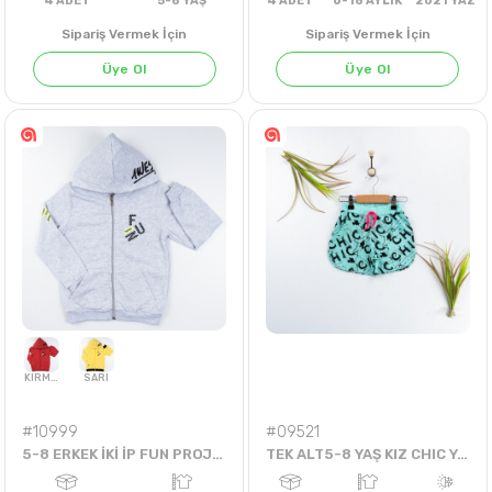
GÜL KURUSU
Sipariş Vermek İçin
Sipariş Vermek İçin
Üye Ol
Üye Ol
4
ADET
5-8 YAŞ
4
ADET
6-18 AYLIK
202
#10999
#09521
5-8 ERKEK İKİ İP FUN PROJECT FUTURE GENIUS HIRKA
TEK ALT5-8 YAŞ KIZ CHIC YAZILI ŞORT