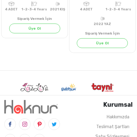
Sipariş Vermek İçin
Üye Ol
Sipariş Vermek İçin
Üye Ol
SAKS
ANTRASİT MELANJ
FUŞYA
Kurumsal
Hakkımızda
4
ADET
1-2-3-4 Years
2021 KIŞ
4
ADET
1-2-3-4 
Teslimat Şartları
2022 YAZ
Satış Sözleşmesi