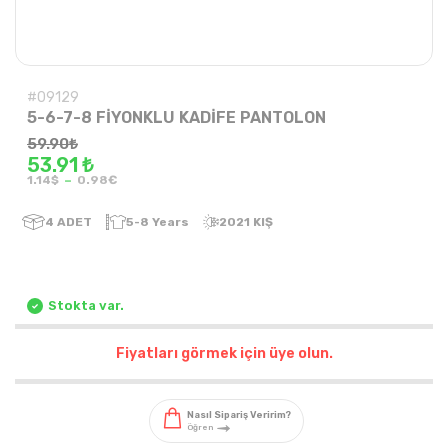
#09129
5-6-7-8 FİYONKLU KADİFE PANTOLON
59.90
₺
53.91 ₺
-
1.14$
0.98€
4
ADET
5-8 Years
2021 KIŞ
Stokta var.
Fiyatları görmek için üye olun.