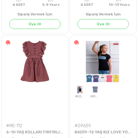
Sipariş Vermek İçin
Sipariş Vermek İçin
Üye Ol
Üye Ol
4
ADET
5-8 Years
4
ADET
10-13 Ye
#ME-112
#09639
6-10 YAŞ KOLLARI FIRFIRLI DANTELLİ
BADİ9-12 YAŞ KIZ LOVE YOURSELF BADİ