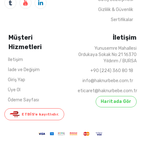
Gizlilik & Güvenlik
Sertifikalar
Müşteri
İletişim
Hizmetleri
Yunusemre Mahallesi
Ordukaya Sokak No:21 16370
İletişim
Yıldırım / BURSA
İade ve Değişim
+90 (224) 360 80 18
Giriş Yap
info@haknurbebe.com.tr
Üye Ol
eticaret@haknurbebe.com.tr
Ödeme Sayfası
Haritada Gör
ETBİS’e kayıtlıdır.