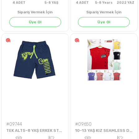
Sipariş Vermek İçin
Sipariş Vermek İçin
Üye Ol
Üye Ol
KIRMIZI
SARI
4
ADET
5-8 YAŞ
4
ADET
5-8 Years
202
#09744
#09650
TEK ALT5-8 YAŞ ERKEK STREET GAME TEK ŞORT
10-13 YAŞ KIZ SEAMLESS DESIGN BADİ ÖZDİLEK