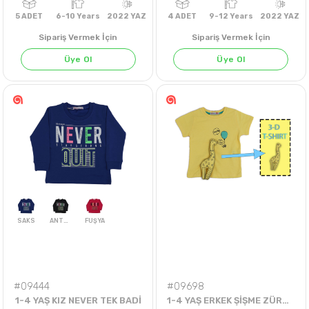
Sipariş Vermek İçin
Sipariş Vermek İçin
Üye Ol
Üye Ol
NEON FUŞYA
GRİ MELANJ
5
ADET
6-10 Years
2022 YAZ
4
ADET
9-12 Years
202
#09444
#09698
1-4 YAŞ KIZ NEVER TEK BADİ
1-4 YAŞ ERKEK ŞİŞME ZÜRAFA TEK TİŞÖRT