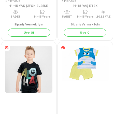
#ME-308
#ME-258
11-15 YAŞ ŞİFON ELBİSE
11-15 YAŞ ETEK
Sipariş Vermek İçin
Sipariş Vermek İçin
Üye Ol
Üye Ol
5
ADET
11-15 Years
5
ADET
11-15 Years
202