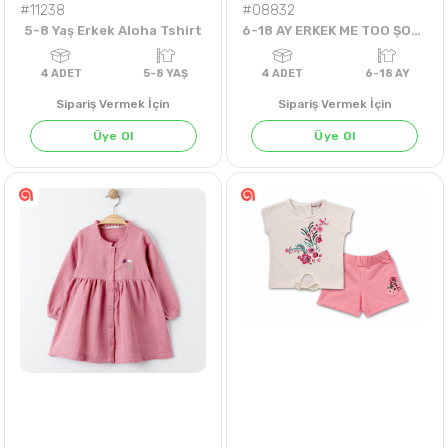
#11238
#08832
5-8 Yaş Erkek Aloha Tshirt
6-18 AY ERKEK ME TOO ŞORTLU TAKIM
Sipariş Vermek İçin
Sipariş Vermek İçin
Üye Ol
Üye Ol
4
ADET
5-8 YAŞ
4
ADET
6-18 