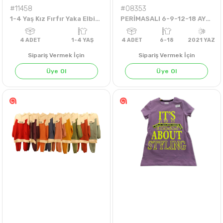
#11458
#08353
1-4 Yaş Kız Fırfır Yaka Elbise
PERİMASALI 6-9-12-18 AYLIK ÇİÇEKLER ŞORTLU TKM
Sipariş Vermek İçin
Sipariş Vermek İçin
Üye Ol
Üye Ol
4
ADET
1-4 YAŞ
4
ADET
6-18
202