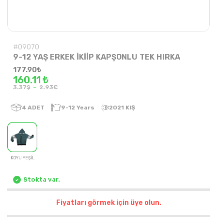
#09070
9-12 YAŞ ERKEK İKİİP KAPŞONLU TEK HIRKA
177.90
₺
160.11 ₺
-
3.37$
2.93€
4
ADET
9-12 Years
2021 KIŞ
KOYU YEŞİL
Stokta var.
Fiyatları görmek için üye olun.