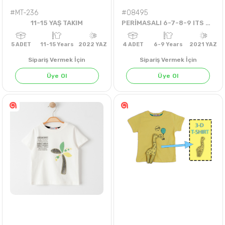
#MT-236
#08495
11-15 YAŞ TAKIM
PERİMASALI 6-7-8-9 ITS ABOUT ELBİSE
Sipariş Vermek İçin
Sipariş Vermek İçin
Üye Ol
Üye Ol
5
ADET
11-15 Years
2022 YAZ
4
ADET
6-9 Years
202