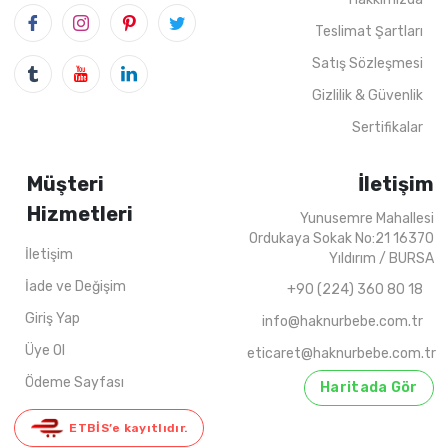
4
ADET
1-4 YAŞ
4
ADET
1-2-3-4 
Teslimat Şartları
2022 YAZ
Satış Sözleşmesi
Gizlilik & Güvenlik
Sertifikalar
Müşteri
İletişim
Hizmetleri
Yunusemre Mahallesi
Ordukaya Sokak No:21 16370
İletişim
Yıldırım / BURSA
İade ve Değişim
+90 (224) 360 80 18
Giriş Yap
info@haknurbebe.com.tr
Üye Ol
eticaret@haknurbebe.com.tr
Ödeme Sayfası
Haritada Gör
ETBİS’e kayıtlıdır.