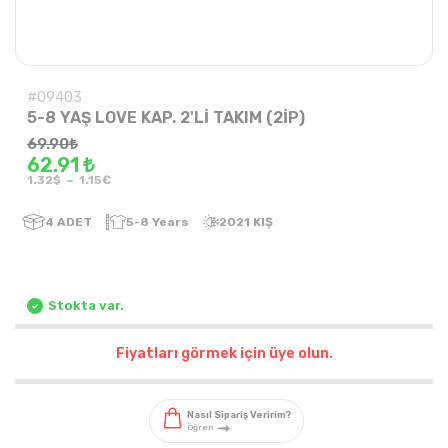
#09403
5-8 YAŞ LOVE KAP. 2'Lİ TAKIM (2İP)
69.90
₺
62.91 ₺
-
1.32$
1.15€
4
ADET
5-8 Years
2021 KIŞ
Stokta var.
Fiyatları görmek için üye olun.