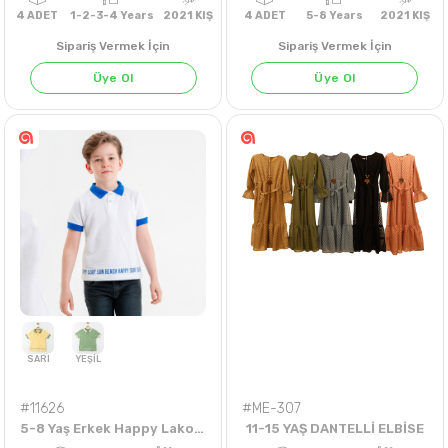
Sipariş Vermek İçin
Sipariş Vermek İçin
Üye Ol
Üye Ol
4
ADET
1-2-3-4 Years
2021 KIŞ
4
ADET
5-8 Years
202
#11626
#ME-307
5-8 Yaş Erkek Happy Lakost Tshirt
11-15 YAŞ DANTELLİ ELBİSE