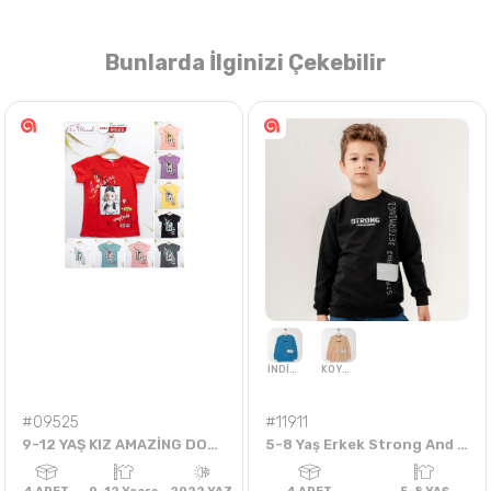
Bunlarda İlginizi Çekebilir
Nasıl Sipariş Veririm?
Öğren
#09525
#11911
9-12 YAŞ KIZ AMAZİNG DONUTLU KIZ BADİ
5-8 Yaş Erkek Strong And Determıned Sweat