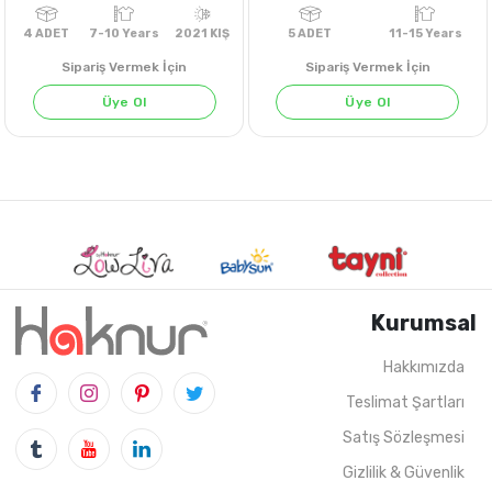
Sipariş Vermek İçin
Sipariş Vermek İçin
Üye Ol
Üye Ol
Kurumsal
Hakkımızda
Teslimat Şartları
4
ADET
7-10 Years
2021 KIŞ
5
ADET
11-15 Ye
Satış Sözleşmesi
Gizlilik & Güvenlik