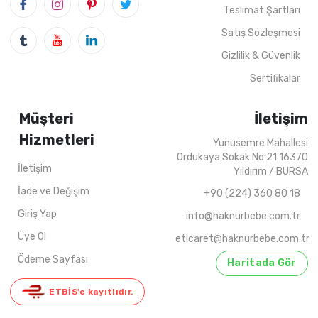
Teslimat Şartları
5
ADET
11-15 Years
2022 YAZ
5
ADET
11-15 Ye
Satış Sözleşmesi
Gizlilik & Güvenlik
Sertifikalar
Müşteri
İletişim
Hizmetleri
Yunusemre Mahallesi
Ordukaya Sokak No:21 16370
İletişim
Yıldırım / BURSA
İade ve Değişim
+90 (224) 360 80 18
Giriş Yap
info@haknurbebe.com.tr
Üye Ol
eticaret@haknurbebe.com.tr
Ödeme Sayfası
Haritada Gör
ETBİS’e kayıtlıdır.