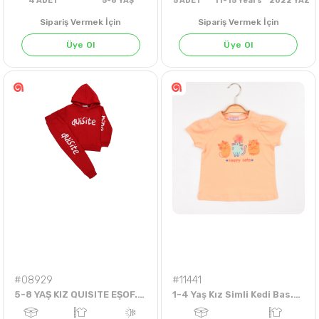
Sipariş Vermek İçin
Sipariş Vermek İçin
Üye Ol
Üye Ol
4
ADET
5-8 YAŞ
5
ADET
11-15 Years
202
#08929
#11441
5-8 YAŞ KIZ QUISITE EŞOF. TKM
1-4 Yaş Kız Simli Kedi Bas.Badi