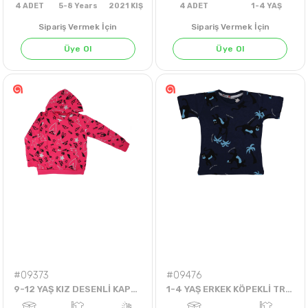
Sipariş Vermek İçin
Sipariş Vermek İçin
Üye Ol
Üye Ol
4
ADET
5-8 Years
2021 KIŞ
4
ADET
1-4 Y
#09373
#09476
9-12 YAŞ KIZ DESENLİ KAPŞONLU TEK BADİ
1-4 YAŞ ERKEK KÖPEKLİ TROPİCAL MOOD TİŞÖRT