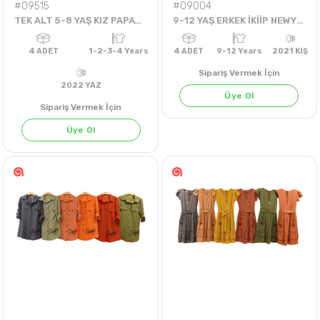
#09515
#09004
TEK ALT 5-8 YAŞ KIZ PAPATYA ÇİÇEKLİ ŞORT
9-12 YAŞ ERKEK İKİİP NEWYORK CITY TEK SWEAT
Sipariş Vermek İçin
Üye Ol
Sipariş Vermek İçin
Üye Ol
4
ADET
1-2-3-4 Years
4
ADET
9-12 Years
202
2022 YAZ