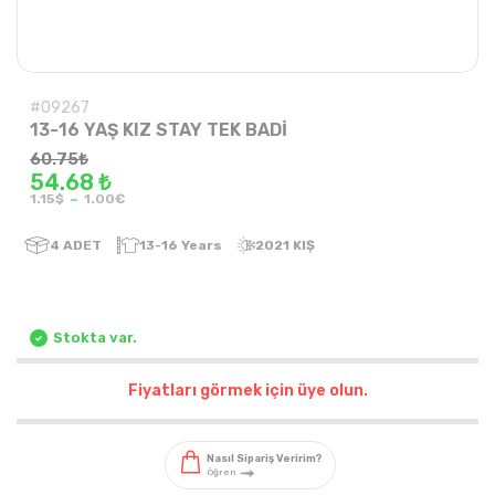
#09267
13-16 YAŞ KIZ STAY TEK BADİ
60.75
₺
54.68 ₺
-
1.15$
1.00€
4
ADET
13-16 Years
2021 KIŞ
Stokta var.
Fiyatları görmek için üye olun.