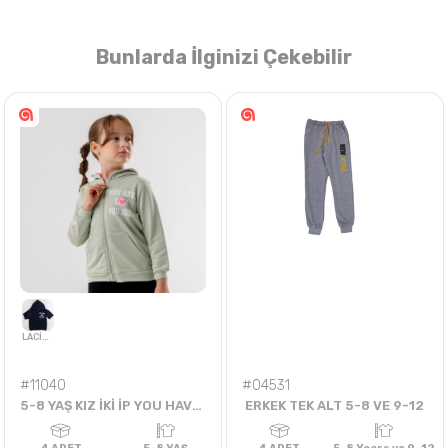
Bunlarda İlginizi Çekebilir
Nasıl Sipariş Veririm?
Öğren
#11040
#04531
5-8 YAŞ KIZ İKİ İP YOU HAVE THE YOU JUST HIRKA
ERKEK TEK ALT 5-8 VE 9-12