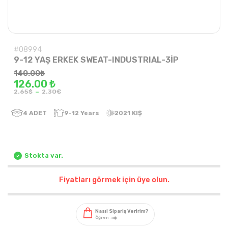
#08994
9-12 YAŞ ERKEK SWEAT-INDUSTRIAL-3İP
140.00
₺
126.00 ₺
-
2.65$
2.30€
4
ADET
9-12 Years
2021 KIŞ
Stokta var.
Fiyatları görmek için üye olun.