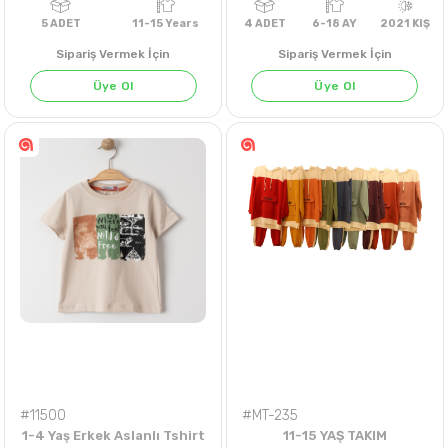
Sipariş Vermek İçin
Sipariş Vermek İçin
Üye Ol
Üye Ol
KIRMIZI
5
ADET
11-15 Years
4
ADET
6-18 AY
202
#11500
#MT-235
1-4 Yaş Erkek Aslanlı Tshirt
11-15 YAŞ TAKIM