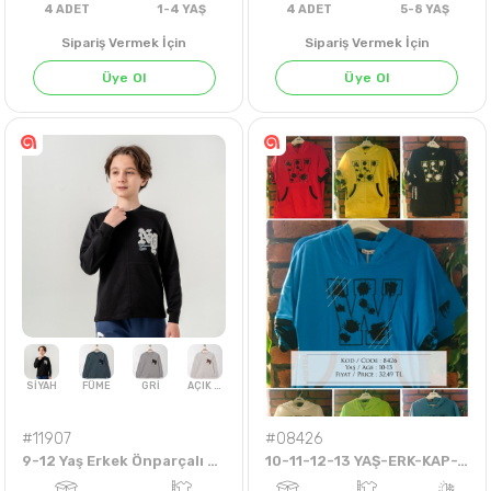
Sipariş Vermek İçin
Sipariş Vermek İçin
Üye Ol
Üye Ol
4
ADET
1-4 YAŞ
4
ADET
5-8 Y
#11907
#08426
9-12 Yaş Erkek Önparçalı Kabartmalı Sweat
10-11-12-13 YAŞ-ERK-KAP-TİŞÖRT-FREEDOM