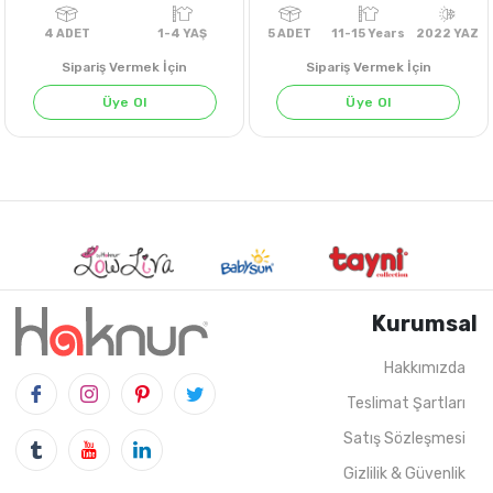
Sipariş Vermek İçin
Sipariş Vermek İçin
Üye Ol
Üye Ol
Kurumsal
Hakkımızda
Teslimat Şartları
4
ADET
1-4 YAŞ
5
ADET
11-15 Years
202
Satış Sözleşmesi
Gizlilik & Güvenlik