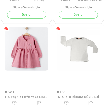
LACİVERT
Sipariş Vermek İçin
Sipariş Vermek İçin
Üye Ol
Üye Ol
4
ADET
5-8 YAŞ
4
ADET
5-8 Years v
#11458
#10218
1-4 Yaş Kız Fırfır Yaka Elbise
5-6-7-8 RİBANA DÜZ BADİ