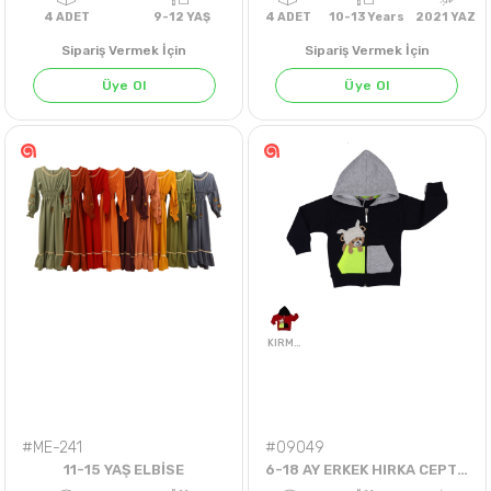
Sipariş Vermek İçin
Sipariş Vermek İçin
Üye Ol
Üye Ol
SİYAH
FÜME
GRİ
AÇIK GRİ
TAŞ
4
ADET
9-12 YAŞ
4
ADET
10-13 Years
202
#ME-241
#09049
11-15 YAŞ ELBİSE
6-18 AY ERKEK HIRKA CEPTEKİ AYI