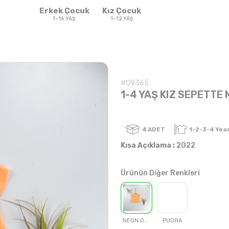
Erkek Çocuk
Kız Çocuk
1-16 YAŞ
1-12 YAŞ
#09365
1-4 YAŞ KIZ SEPETTE
4
ADET
Kısa Açıklama :
2022
Ürünün Diğer Renkleri
Sweatshirt & T-
Sweat
Takım
Takım
shirt
NEON ORANJ
PUDRA