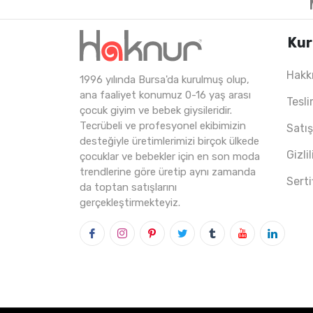
Kur
Hakk
1996 yılında Bursa'da kurulmuş olup,
4
ADET
6-18 AYLIK
2
ana faaliyet konumuz 0-16 yaş arası
Tesli
çocuk giyim ve bebek giysileridir.
Tecrübeli ve profesyonel ekibimizin
Satı
desteğiyle üretimlerimizi birçok ülkede
Gizli
çocuklar ve bebekler için en son moda
trendlerine göre üretip aynı zamanda
Serti
da toptan satışlarını
gerçekleştirmekteyiz.