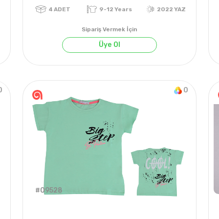
Sipariş Vermek İçin
Üye Ol
0
0
022 YAZ
4
ADET
9-12 Years
2022 
#09528