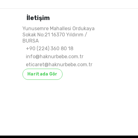
İletişim
Yunusemre Mahallesi Ordukaya
Sokak No:21 16370 Yıldırım /
BURSA
+90 (224) 360 80 18
info@haknurbebe.com.tr
eticaret@haknurbebe.com.tr
Haritada Gör