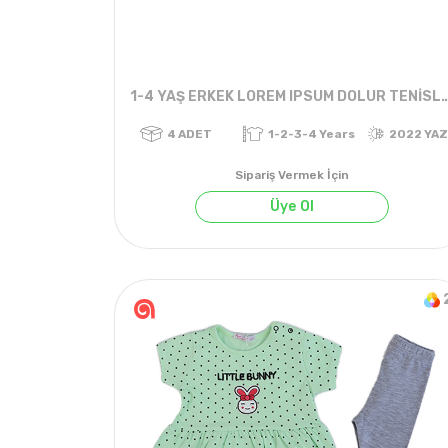
1-4 YAŞ ERKEK LOREM IPSUM DOLUR 
Sipariş Vermek İçin
Üye Ol
4
ADET
1-2-3-4 Years
2