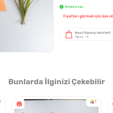
Stokta var.
Fiyatları görmek için üye ol
Pantolon & Tek Alt
Elbise & Tulum
Pantol
Bunlarda İlginizi Çekebilir
2
1