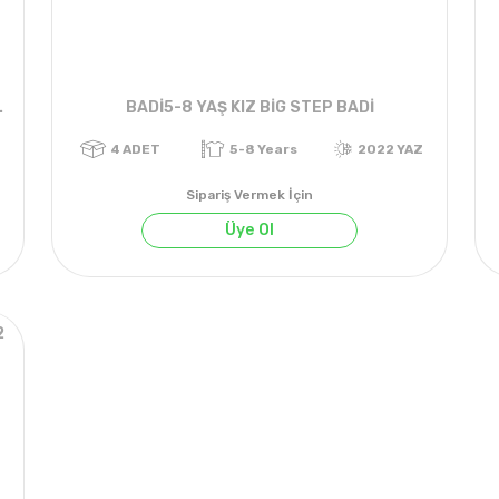
TENİSLİ TİŞÖRT
BADİ5-8 YAŞ KIZ BİG STEP BADİ
Sipariş Vermek İçin
Üye Ol
2
022 YAZ
4
ADET
5-8 Years
2022 