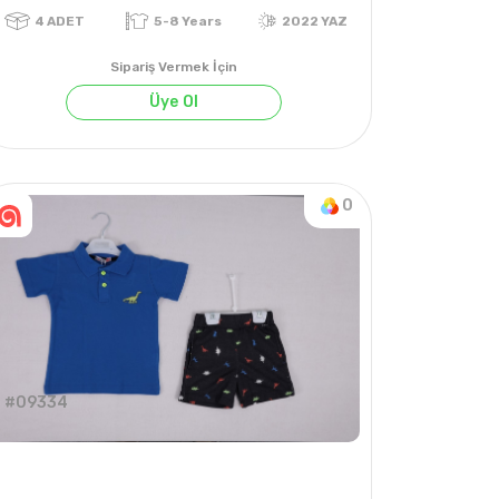
Sipariş Vermek İçin
Üye Ol
0
YAZ
4
ADET
5-8 Years
2022 YAZ
#09334