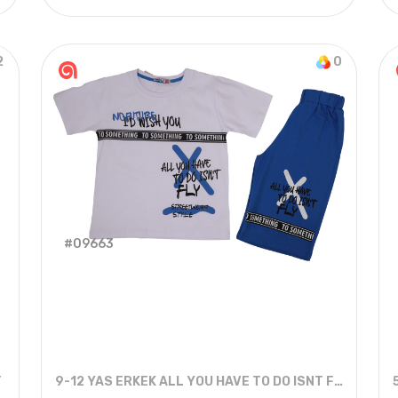
022 YAZ
4
ADET
6-18 AYLIK
2022 
2
0
#09663
T
9-12 YAS ERKEK ALL YOU HAVE TO DO ISNT FLY ŞORTLU TAKIM