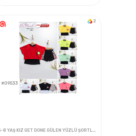
YAZ
4
ADET
6-18 AYLIK
2021 YAZ
2
#09533
5-8 YAŞ KIZ GET DONE GÜLEN YÜZLÜ ŞORTLU TAKIM