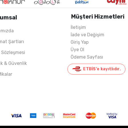
Müşteri Hizmetleri
umsal
İletişim
ımızda
İade ve Değişim
022 YAZ
mat Şartları
Giriş Yap
Üye Ol
ş Sözleşmesi
Ödeme Sayfası
lik & Güvenlik
ETBİS’e kayıtlıdır.
fikalar