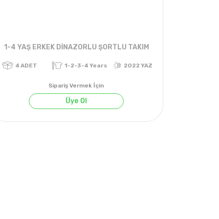
1-4 YAŞ ERKEK DİNAZORLU ŞORTLU TAKIM
Sipariş Vermek İçin
Üye Ol
YAZ
4
ADET
1-2-3-4 Years
2022 YAZ