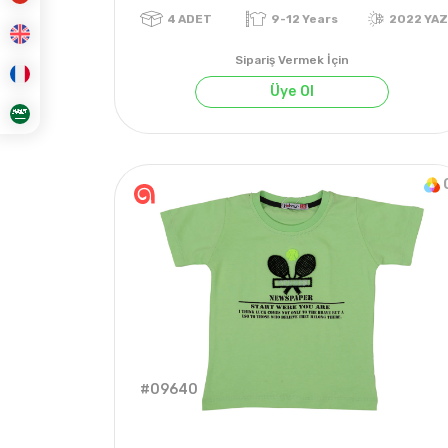
Sipariş Vermek İçin
Üye Ol
4
ADET
9-12 Years
2
#09640