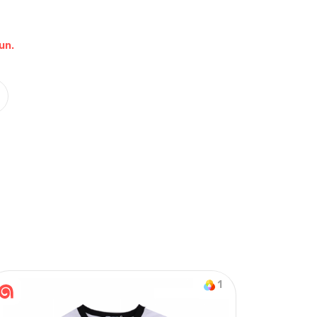
un.
Nasıl Sipariş Veririm?
Öğren
on & Tek Alt
1