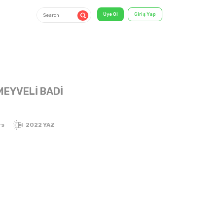
 MEYVELİ BADİ
1-2-3-4 Years
2022 YAZ
shirt & T-
Shirt