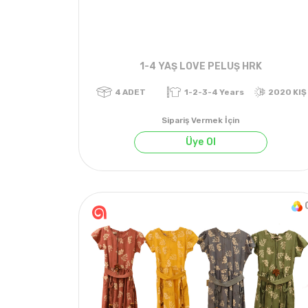
1-4 YAŞ LOVE PELUŞ HRK
Sipariş Vermek İçin
Üye Ol
4
ADET
1-2-3-4 Years
2