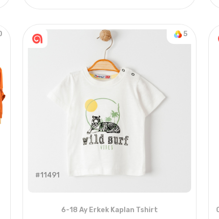
020 KIŞ
5
ADET
11-15 Years
2022 
0
5
#11491
6-18 Ay Erkek Kaplan Tshirt