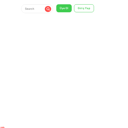
11-15 Years
shirt & T-
Shirt
un.