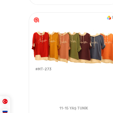
4
ADET
9-12 Years
2
#MT-273
11-15 YAŞ TUNİK