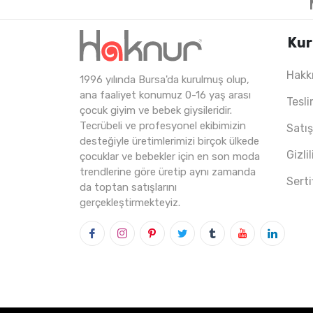
Kur
Hakk
1996 yılında Bursa'da kurulmuş olup,
5
ADET
11-15 Years
ana faaliyet konumuz 0-16 yaş arası
Tesli
çocuk giyim ve bebek giysileridir.
Tecrübeli ve profesyonel ekibimizin
Satı
desteğiyle üretimlerimizi birçok ülkede
Gizli
çocuklar ve bebekler için en son moda
trendlerine göre üretip aynı zamanda
Serti
da toptan satışlarını
gerçekleştirmekteyiz.