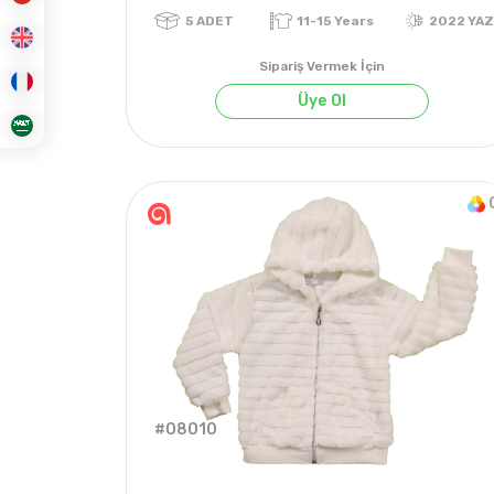
Sipariş Vermek İçin
Üye Ol
5
ADET
11-15 Years
2
#08010