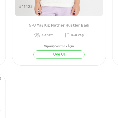
#11422
5-8 Yaş Kız Mother Hustler Badi
Sipariş Vermek İçin
Üye Ol
0
020 KIŞ
4
ADET
5-8 YAŞ