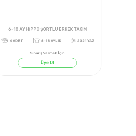
6-18 AY HİPPO ŞORTLU ERKEK TAKIM
Sipariş Vermek İçin
Üye Ol
4
ADET
6-18 AYLIK
2021 YAZ