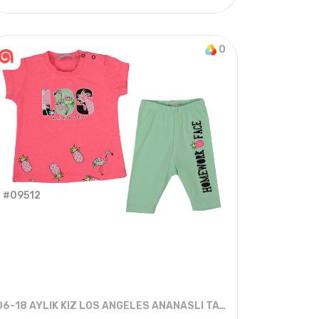
YAZ
4
ADET
2-5 Years
2021 YAZ
0
#09512
06-18 AYLIK KIZ LOS ANGELES ANANASLI TAYTLI TAKIM