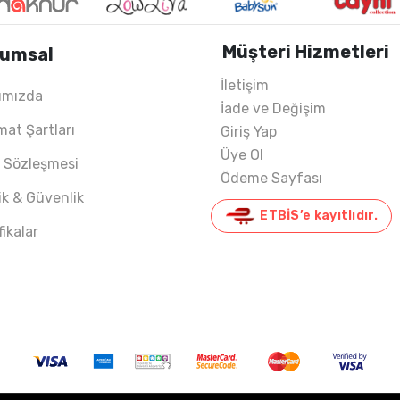
Müşteri Hizmetleri
umsal
İletişim
ımızda
İade ve Değişim
mat Şartları
Giriş Yap
Üye Ol
ş Sözleşmesi
Ödeme Sayfası
lik & Güvenlik
ETBİS’e kayıtlıdır.
fikalar