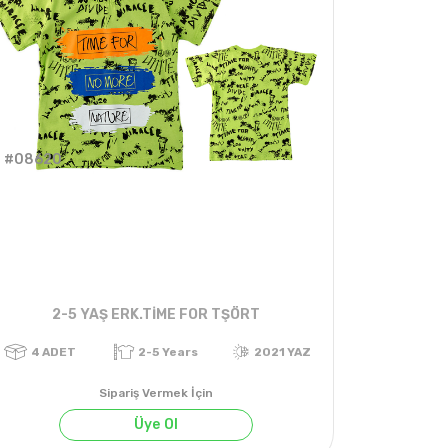
#08620
2-5 YAŞ ERK.TİME FOR TŞÖRT
Sipariş Vermek İçin
Üye Ol