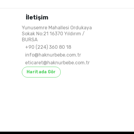
İletişim
Yunusemre Mahallesi Ordukaya
Sokak No:21 16370 Yıldırım /
BURSA
+90 (224) 360 80 18
info@haknurbebe.com.tr
eticaret@haknurbebe.com.tr
Haritada Gör