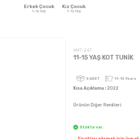
Erkek Çocuk
Kız Çocuk
1-16 YAŞ
1-12 YAŞ
#MT-247
11-15 YAŞ KOT TUNİK
5
ADET
Kısa Açıklama :
2022
Ürünün Diğer Renkleri
Sweatshirt & T-
Sweat
Takım
Takım
shirt
Stokta var.
Fiyatları görmek için üye ol