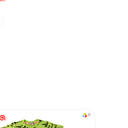
Nasıl Sipariş Veririm?
Öğren
on & Tek Alt
0