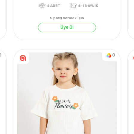
Sipariş Vermek İçin
Üye Ol
0
0
022 YAZ
4
ADET
6-18 AYLIK