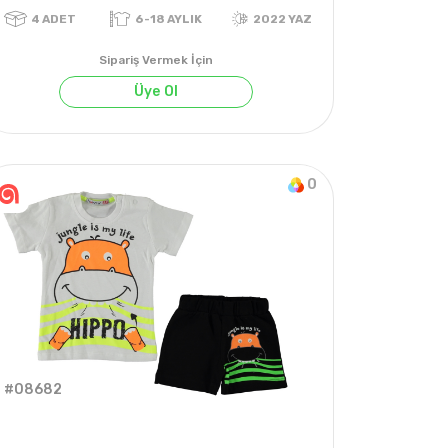
Sipariş Vermek İçin
Üye Ol
0
4
ADET
6-18 AYLIK
2022 YAZ
#08682