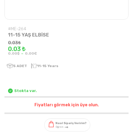
#ME-264
11-15 YAŞ ELBİSE
0.03
₺
0.03 ₺
-
0.00$
0.00€
5
ADET
11-15 Years
Stokta var.
Fiyatları görmek için üye olun.