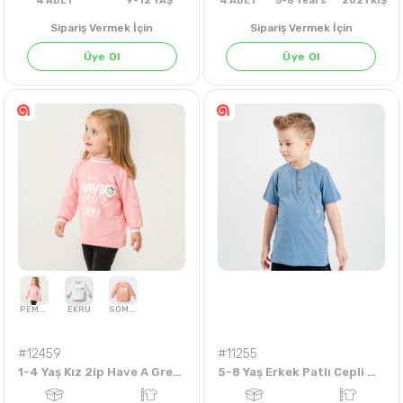
Sipariş Vermek İçin
Sipariş Vermek İçin
Üye Ol
Üye Ol
4
ADET
9-12 YAŞ
4
ADET
5-8 Years
202
#12459
#11255
1-4 Yaş Kız 2ip Have A Great Day Sweat
5-8 Yaş Erkek Patlı Cepli Düğmeli Tshirt