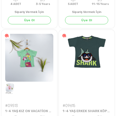
Sipariş Vermek İçin
Sipariş Vermek İçin
Üye Ol
Üye Ol
4
ADET
3-5 Years
5
ADET
11-15 Ye
#09513
#09615
1-4 YAŞ KIZ ON VACATİON ŞEMSİYELİ BADİ
1-4 YAŞ ERKEK SHARK KÖPEK BALIKLI TİŞÖRT