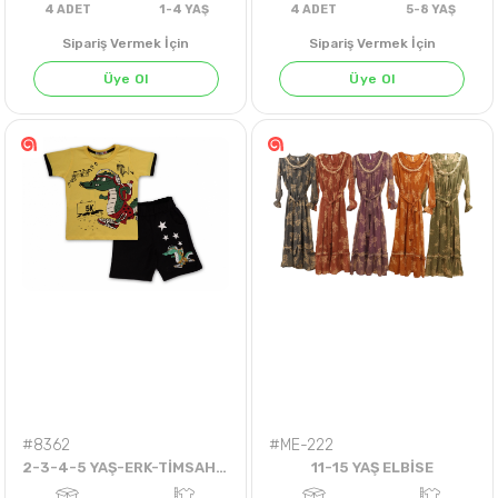
Sipariş Vermek İçin
Sipariş Vermek İçin
Üye Ol
Üye Ol
PEMBE
EKRU
SOMON
4
ADET
1-4 YAŞ
4
ADET
5-8 Y
#8362
#ME-222
2-3-4-5 YAŞ-ERK-TİMSAHLI-ŞORTLU TAKIM
11-15 YAŞ ELBİSE