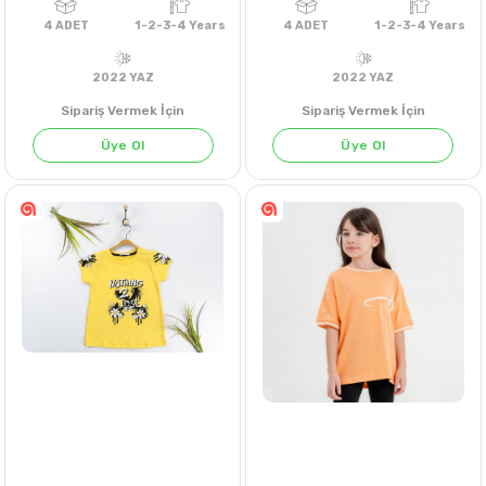
Sipariş Vermek İçin
Sipariş Vermek İçin
Üye Ol
Üye Ol
PEMBE
4
ADET
1-2-3-4 Years
4
ADET
1-2-3-4 
2022 YAZ
2022 YAZ