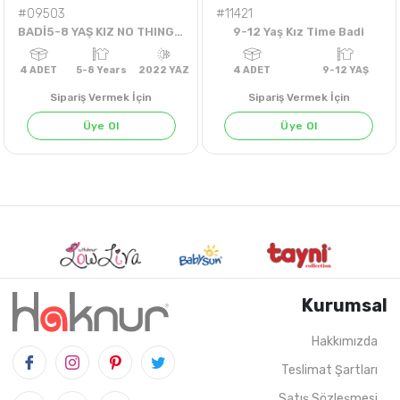
#09503
#11421
BADİ5-8 YAŞ KIZ NO THING 2 LOSE BADİ
9-12 Yaş Kız Time Badi
Sipariş Vermek İçin
Sipariş Vermek İçin
Üye Ol
Üye Ol
Kurumsal
Hakkımızda
Teslimat Şartları
4
ADET
5-8 Years
2022 YAZ
4
ADET
9-12 Y
Satış Sözleşmesi