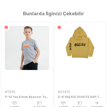
Bunlarda İlginizi Çekebilir
Nasıl Sipariş Veririm?
Öğren
#11395
#09470
9-12 Yaş Erkek Beaster Tshirt
5-8 YAŞ KIZ QUISITE KAP.TEK BADİ