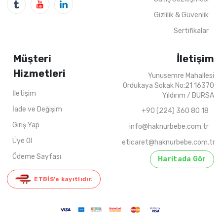
Gizlilik & Güvenlik
Sertifikalar
Müşteri
İletişim
Hizmetleri
Yunusemre Mahallesi
Ordukaya Sokak No:21 16370
İletişim
Yıldırım / BURSA
İade ve Değişim
+90 (224) 360 80 18
Giriş Yap
info@haknurbebe.com.tr
Üye Ol
eticaret@haknurbebe.com.tr
Ödeme Sayfası
Haritada Gör
ETBİS’e kayıtlıdır.