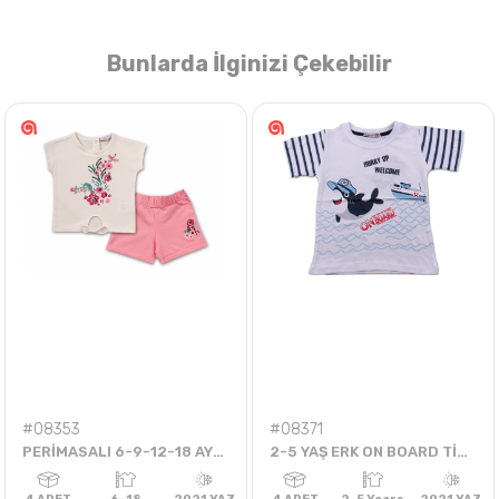
Bunlarda İlginizi Çekebilir
Nasıl Sipariş Veririm?
Öğren
#08353
#08371
PERİMASALI 6-9-12-18 AYLIK ÇİÇEKLER ŞORTLU TKM
2-5 YAŞ ERK ON BOARD TİŞÖRT