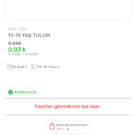
#MT-238
11-15 YAŞ TULUM
0.03
₺
0.03 ₺
-
0.00$
0.00€
5
ADET
11-15 Years
Stokta var.
Fiyatları görmek için üye olun.