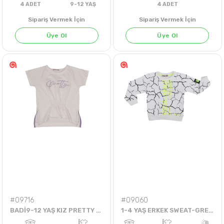
Sipariş Vermek İçin
Sipariş Vermek İçin
Üye Ol
Üye Ol
KOYU İNDİGO
LACİVERT
4
ADET
9-12 YAŞ
4
ADET
#09716
#09060
BADİ9-12 YAŞ KIZ PRETTY BÜZGÜLÜ BADİ
1-4 YAŞ ERKEK SWEAT-GREAT LEADER-2İP