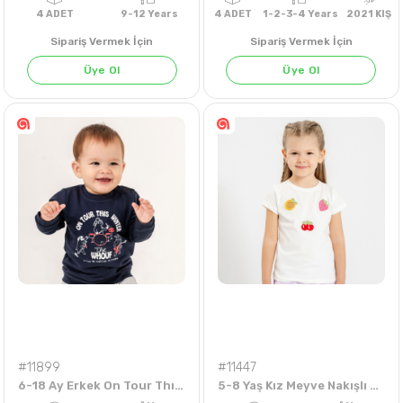
Sipariş Vermek İçin
Sipariş Vermek İçin
Üye Ol
Üye Ol
4
ADET
9-12 Years
4
ADET
1-2-3-4 Years
20
#11899
#11447
6-18 Ay Erkek On Tour Thıs Wınter Yazılı Sweat
5-8 Yaş Kız Meyve Nakışlı Badi