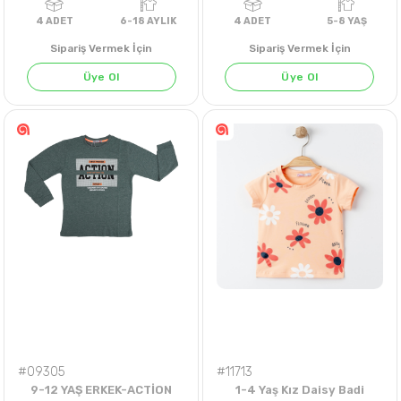
Sipariş Vermek İçin
Sipariş Vermek İçin
Üye Ol
Üye Ol
4
ADET
6-18 AYLIK
4
ADET
5-8 Y
#09305
#11713
9-12 YAŞ ERKEK-ACTİON
1-4 Yaş Kız Daisy Badi