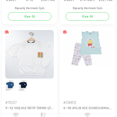
Sipariş Vermek İçin
Sipariş Vermek İçin
Üye Ol
Üye Ol
4
ADET
6-18
2021 YAZ
4
ADET
2-5 Years
202
#11037
#08812
9-12 YAŞ KIZ İKİ İP ÖRME ÇİÇEK AKSESUARLI CONTOGİONS SWEAT
6-18 AYLIK KIZ DONDURMALI TAYTLI TAKIM