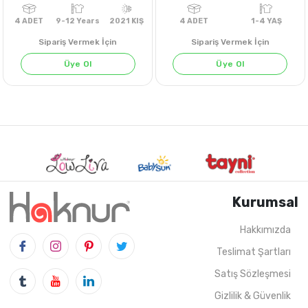
Sipariş Vermek İçin
Sipariş Vermek İçin
Üye Ol
Üye Ol
Kurumsal
Hakkımızda
Teslimat Şartları
4
ADET
9-12 Years
2021 KIŞ
4
ADET
1-4 Y
Satış Sözleşmesi
Gizlilik & Güvenlik