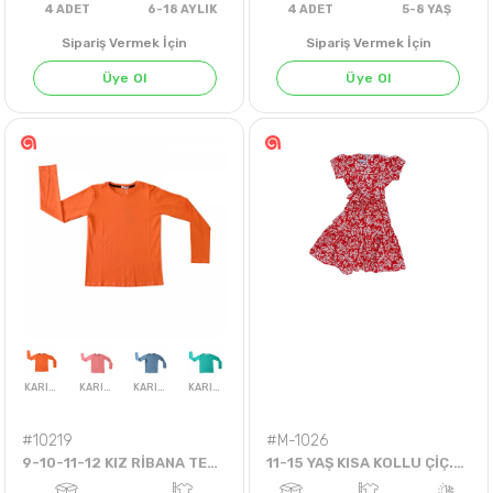
Sipariş Vermek İçin
Sipariş Vermek İçin
Üye Ol
Üye Ol
BEYAZ
LACİVERT
SARI
SU YEŞİLİ
TURKUAZ
KİREMİT
4
ADET
6-18 AYLIK
4
ADET
5-8 Y
#10219
#M-1026
9-10-11-12 KIZ RİBANA TEK BADİ
11-15 YAŞ KISA KOLLU ÇİÇ.ELBİSE