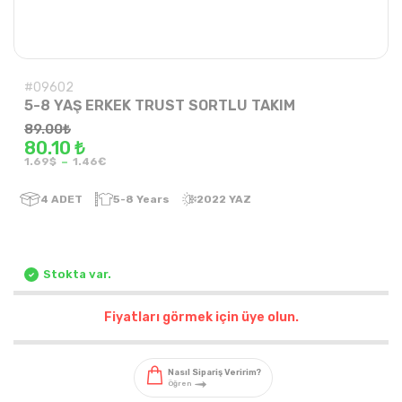
#09602
5-8 YAŞ ERKEK TRUST SORTLU TAKIM
89.00
₺
80.10 ₺
-
1.69$
1.46€
4
ADET
5-8 Years
2022 YAZ
Stokta var.
Fiyatları görmek için üye olun.