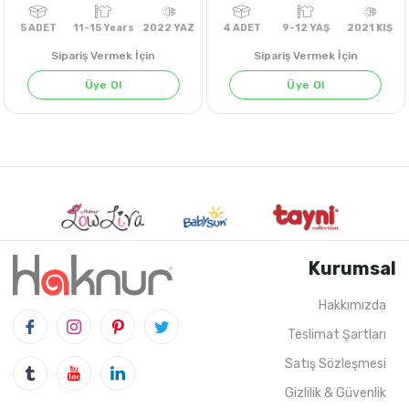
Sipariş Vermek İçin
Sipariş Vermek İçin
Üye Ol
Üye Ol
LİLA
Kurumsal
Hakkımızda
Teslimat Şartları
5
ADET
11-15 Years
2022 YAZ
4
ADET
9-12 YAŞ
202
Satış Sözleşmesi
Gizlilik & Güvenlik