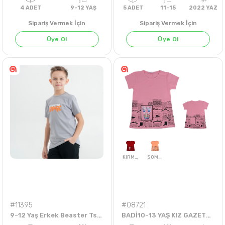
Sipariş Vermek İçin
Sipariş Vermek İçin
Üye Ol
Üye Ol
KARIŞIK
KARIŞIK
KARIŞIK
KARIŞIK
KARIŞIK
KARIŞIK
KARIŞIK
KARIŞIK
4
ADET
9-12 YAŞ
5
ADET
11-15
202
#11395
#08721
9-12 Yaş Erkek Beaster Tshirt
BADİ10-13 YAŞ KIZ GAZETE TEK BADİ