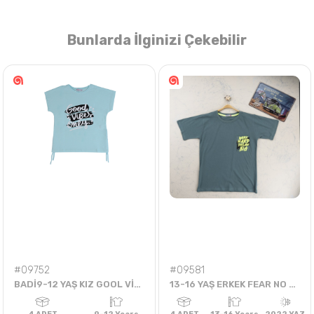
Bunlarda İlginizi Çekebilir
Nasıl Sipariş Veririm?
Öğren
#09752
#09581
BADİ9-12 YAŞ KIZ GOOL VİBER ONEY BADİ
13-16 YAŞ ERKEK FEAR NO ONE TİŞÖRT