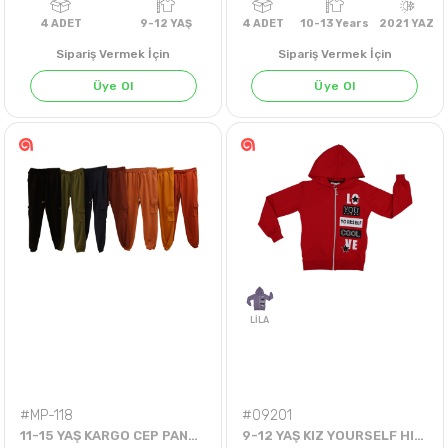
Sipariş Vermek İçin
Sipariş Vermek İçin
Üye Ol
Üye Ol
KIRMIZI
SOMON
4
ADET
9-12 YAŞ
4
ADET
10-13 Years
202
#MP-118
#09201
11-15 YAŞ KARGO CEP PANTOLON
9-12 YAŞ KIZ YOURSELF HIRKA