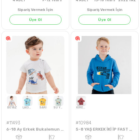
Sipariş Vermek İçin
Sipariş Vermek İçin
Üye Ol
Üye Ol
4
ADET
9-12 Years
4
ADET
13-16 Years
202
#11493
#10984
6-18 Ay Erkek Bukalemun Tshirt
5-8 YAŞ ERKEK İKİ İP FAST & ENRAGED ARABALI SWEAT