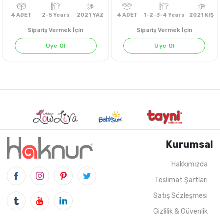
Sipariş Vermek İçin
Sipariş Vermek İçin
Üye Ol
Üye Ol
Kurumsal
Hakkımızda
Teslimat Şartları
4
ADET
2-5 Years
2021 YAZ
4
ADET
1-2-3-4 Years
20
Satış Sözleşmesi
Gizlilik & Güvenlik