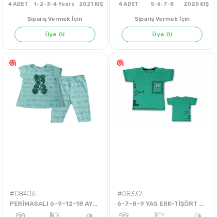
Sipariş Vermek İçin
Sipariş Vermek İçin
Üye Ol
Üye Ol
4
ADET
1-2-3-4 Years
2021 KIŞ
4
ADET
5-6-7-8
202
#08406
#08332
PERİMASALI 6-9-12-18 AYLIK DÖNEN PUL AYILI TAYTLI TKM
6-7-8-9 YAS ERK-TİŞÖRT -CEPLİ FUTURE