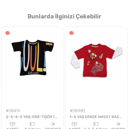
Bunlarda İlginizi Çekebilir
Nasıl Sipariş Veririm?
Öğren
#08419
#08983
2-3-4-5 YAŞ-ERK-TİŞÖRT-COOL
1-4 YAŞ ERKEK SWEAT BASKETBOOL