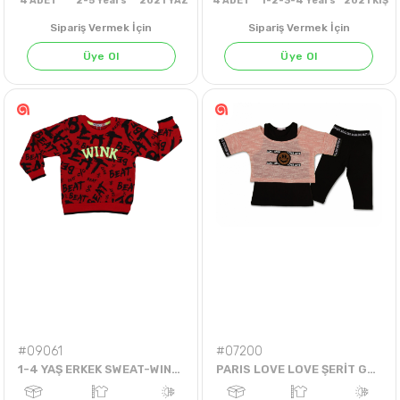
Sipariş Vermek İçin
Sipariş Vermek İçin
Üye Ol
Üye Ol
4
ADET
2-5 Years
2021 YAZ
4
ADET
1-2-3-4 Years
20
#09061
#07200
1-4 YAŞ ERKEK SWEAT-WINK-2İP
PARIS LOVE LOVE ŞERİT GÜLEN YÜZ PULLU TAYTLI TAKIM