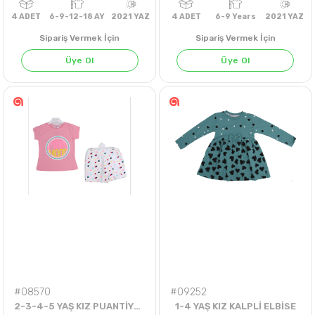
Sipariş Vermek İçin
Sipariş Vermek İçin
Üye Ol
Üye Ol
4
ADET
6-9-12-18 AY
2021 YAZ
4
ADET
6-9 Years
202
#08570
#09252
2-3-4-5 YAŞ KIZ PUANTİYELİ ŞORT TKM
1-4 YAŞ KIZ KALPLİ ELBİSE