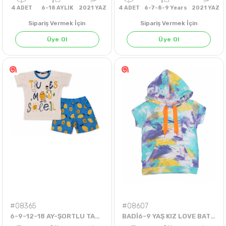
Sipariş Vermek İçin
Sipariş Vermek İçin
Üye Ol
Üye Ol
4
ADET
6-18 AYLIK
2021 YAZ
4
ADET
6-7-8-9 Years
202
#08365
#08607
6-9-12-18 AY-ŞORTLU TAKIM-LEMON
BADİ6-9 YAŞ KIZ LOVE BATİKLİ BADİ