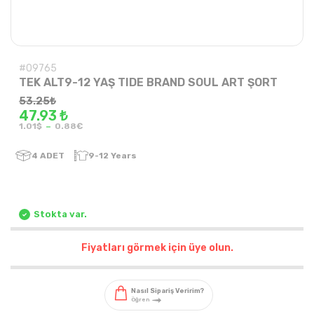
#09765
TEK ALT9-12 YAŞ TIDE BRAND SOUL ART ŞORT
53.25
₺
47.93 ₺
-
1.01$
0.88€
4
ADET
9-12 Years
Stokta var.
Fiyatları görmek için üye olun.