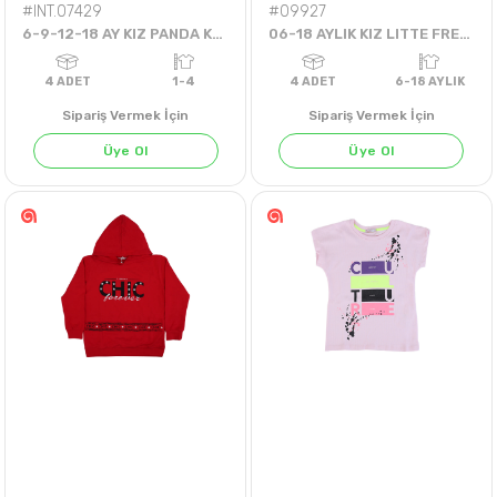
#INT.07429
#09927
6-9-12-18 AY KIZ PANDA KAFALI HIRKA
06-18 AYLIK KIZ LITTE FREEAND BADİ
Sipariş Vermek İçin
Sipariş Vermek İçin
Üye Ol
Üye Ol
HARDAL
GRİ MELANJ
MİNT
4
ADET
1-4
4
ADET
6-18 AY