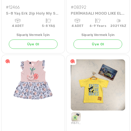
#12466
#08392
5-8 Yaş Erk 2ip Holy Nly Sweat
PERİMASALI MOOD LIKE ELBISE
Sipariş Vermek İçin
Sipariş Vermek İçin
Üye Ol
Üye Ol
PETROL
4
ADET
5-8 YAŞ
4
ADET
6-9 Years
202