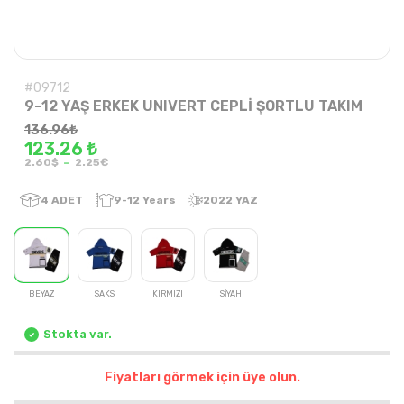
#09712
9-12 YAŞ ERKEK UNIVERT CEPLİ ŞORTLU TAKIM
136.96
₺
123.26 ₺
-
2.60$
2.25€
4
ADET
9-12 Years
2022 YAZ
BEYAZ
SAKS
KIRMIZI
SİYAH
Stokta var.
Fiyatları görmek için üye olun.