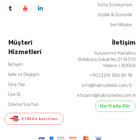
4
ADET
6-18 AY
4
ADET
5-8 Years
202
Satış Sözleşmesi
Gizlilik & Güvenlik
Sertifikalar
Müşteri
İletişim
Hizmetleri
Yunusemre Mahallesi
Ordukaya Sokak No:21 16370
İletişim
Yıldırım / BURSA
İade ve Değişim
+90 (224) 360 80 18
Giriş Yap
info@haknurbebe.com.tr
Üye Ol
eticaret@haknurbebe.com.tr
Ödeme Sayfası
Haritada Gör
ETBİS’e kayıtlıdır.