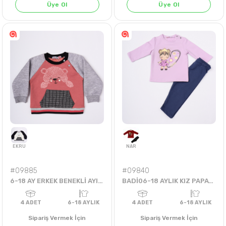
Üye Ol
Üye Ol
SİYAH
MİNT
LACİVERT
HARDAL
KİREMİT
GRİ MELANJ
4
ADET
1-2-3-4 Years
4
ADET
1-2-3-4 
#09885
#09840
6-18 AY ERKEK BENEKLİ AYI SWEAT
BADİ06-18 AYLIK KIZ PAPATYA FİYONKLU BADİ
Sipariş Vermek İçin
Sipariş Vermek İçin