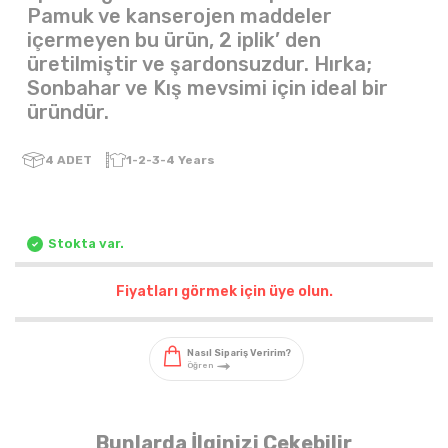
Pamuk ve kanserojen maddeler
içermeyen bu ürün, 2 iplik’ den
üretilmiştir ve şardonsuzdur. Hırka;
Sonbahar ve Kış mevsimi için ideal bir
üründür.
4
ADET
1-2-3-4 Years
Stokta var.
Fiyatları görmek için üye olun.
Bunlarda İlginizi Çekebilir