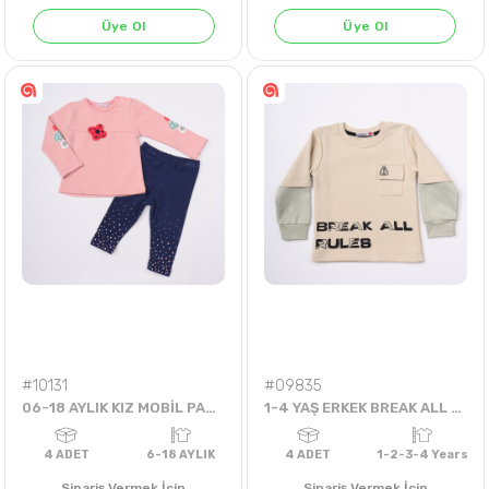
Üye Ol
Üye Ol
MAVİ
4
ADET
1-2-3-4 Years
4
ADET
1-2-3-4 
#10131
#09835
06-18 AYLIK KIZ MOBİL PAPATYA TAKIM
1-4 YAŞ ERKEK BREAK ALL RULES SWEET
Sipariş Vermek İçin
Sipariş Vermek İçin