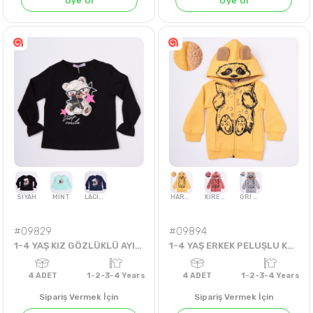
Üye Ol
Üye Ol
KOYU KİREMİT
SİYAH
4
ADET
13-16 Years
4
ADET
5-8 Yea
#09829
#09894
1-4 YAŞ KIZ GÖZLÜKLÜ AYI BADİ
1-4 YAŞ ERKEK PELUŞLU KAPŞON HIRKA
Sipariş Vermek İçin
Sipariş Vermek İçin