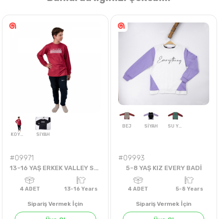
Nasıl Sipariş Veririm?
Öğren
#09971
#09993
13-16 YAŞ ERKEK VALLEY SWEAT
5-8 YAŞ KIZ EVERY BADİ
Sipariş Vermek İçin
Sipariş Vermek İçin
BEJ
SİYAH
SU YEŞİLİ