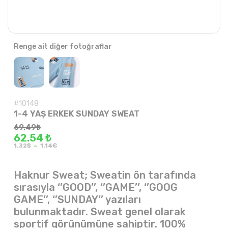
Renge ait diğer fotoğraflar
#10148
1-4 YAŞ ERKEK SUNDAY SWEAT
69.49
₺
62.54 ₺
-
1.32$
1.14€
Haknur Sweat; Sweatin ön tarafında
sırasıyla ‘’GOOD’’, ‘’GAME’’, ‘’GOOG
GAME’’, ‘’SUNDAY’’ yazıları
bulunmaktadır. Sweat genel olarak
sportif görünümüne sahiptir. 100%