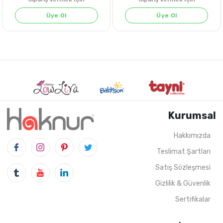
Üye Ol
Üye Ol
Kurumsal
Hakkımızda
Teslimat Şartları
Satış Sözleşmesi
4
ADET
6-18 AYLIK
4
ADET
1-2-3-4 
Gizlilik & Güvenlik
Sertifikalar