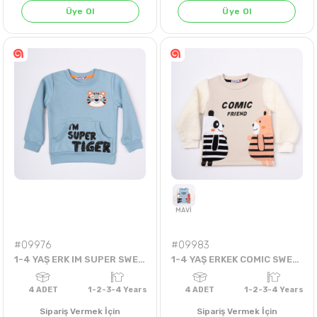
Üye Ol
Üye Ol
EKRU
NAR
4
ADET
6-18 AYLIK
4
ADET
6-18 AY
#09976
#09983
1-4 YAŞ ERK IM SUPER SWEAT
1-4 YAŞ ERKEK COMIC SWEAT
Sipariş Vermek İçin
Sipariş Vermek İçin