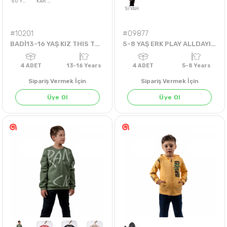
#10201
#09877
BADİ13-16 YAŞ KIZ THIS TSHIRT BADİ
5-8 YAŞ ERK PLAY ALLDAYI SWEAT
Sipariş Vermek İçin
Sipariş Vermek İçin
Üye Ol
Üye Ol
SU YEŞİLİ
KAR MELANJ
SİYAH
4
ADET
13-16 Years
4
ADET
5-8 Yea