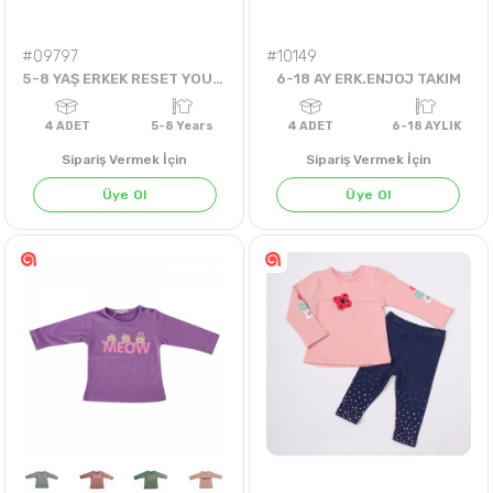
#09797
#10149
5-8 YAŞ ERKEK RESET YOUR MIND SWEAT
6-18 AY ERK.ENJOJ TAKIM
Sipariş Vermek İçin
Sipariş Vermek İçin
Üye Ol
Üye Ol
4
ADET
5-8 Years
4
ADET
6-18 AY