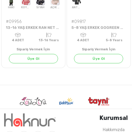
#09956
#09817
13-16 YAŞ ERKEK RAN NET SWEAT
5-8 YAŞ ERKEK GOGREEN HIRKA
Sipariş Vermek İçin
Sipariş Vermek İçin
Üye Ol
Üye Ol
HAKİ
KOYU KİREMİT
SİYAH
AÇIK BEJ
ANTRASİT
Kurumsal
Hakkımızda