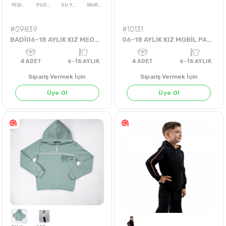
#09839
#10131
BADİ06-18 AYLIK KIZ MEOW BADİ
06-18 AYLIK KIZ MOBİL PAPATYA TAKIM
Sipariş Vermek İçin
Sipariş Vermek İçin
Üye Ol
Üye Ol
YEŞİL MELANJ
PUDRA
SU YEŞİLİ
YAVRUAĞZI
4
ADET
6-18 AYLIK
4
ADET
6-18 AY