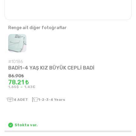
Renge ait diğer fotoğraflar
#10186
BADİ1-4 YAŞ KIZ BÜYÜK CEPLİ BADİ
86.90
₺
78.21 ₺
-
1.65$
1.43€
4
ADET
1-2-3-4 Years
Stokta var.