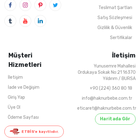
Teslimat Şartları
4
ADET
13-16 Years
4
ADET
5-8 Yea
Satış Sözleşmesi
Gizlilik & Güvenlik
Sertifikalar
Müşteri
İletişim
Hizmetleri
Yunusemre Mahallesi
Ordukaya Sokak No:21 16370
İletişim
Yıldırım / BURSA
İade ve Değişim
+90 (224) 360 80 18
Giriş Yap
info@haknurbebe.com.tr
Üye Ol
eticaret@haknurbebe.com.tr
Ödeme Sayfası
Haritada Gör
ETBİS’e kayıtlıdır.