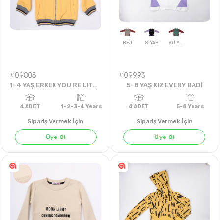
#09805
#09993
1-4 YAŞ ERKEK YOU RE LITTLE RACER HIRKA
5-8 YAŞ KIZ EVERY BADİ
Sipariş Vermek İçin
Sipariş Vermek İçin
Üye Ol
Üye Ol
BEJ
SİYAH
SU YEŞİLİ
4
ADET
1-2-3-4 Years
4
ADET
5-8 Yea