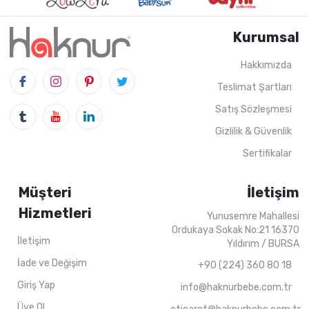
BORDO
HARDAL
AÇIK PUDRA
Kurumsal
Hakkımızda
Teslimat Şartları
Satış Sözleşmesi
4
ADET
1-4 Years
4
ADET
1-4 Yea
Gizlilik & Güvenlik
Sertifikalar
Müşteri
İletişim
Hizmetleri
Yunusemre Mahallesi
Ordukaya Sokak No:21 16370
İletişim
Yıldırım / BURSA
İade ve Değişim
+90 (224) 360 80 18
Giriş Yap
info@haknurbebe.com.tr
Üye Ol