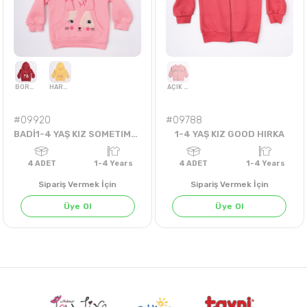
4
ADET
1-2-3-4 Years
4
ADET
5-8 Yea
#09920
#09788
BADİ1-4 YAŞ KIZ SOMETIMES LOVE ME BADİ
1-4 YAŞ KIZ GOOD HIRKA
Sipariş Vermek İçin
Sipariş Vermek İçin
Üye Ol
Üye Ol