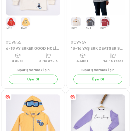
Öğren
#09855
#09969
6-18 AY ERKEK GOOD HOLİDAY SWEAT
13-16 YAŞ ERK DEATSER SWEAT
Sipariş Vermek İçin
Sipariş Vermek İçin
MERCAN
HARDAL
KOYU BEJ
ANTRASİT
KOYU KİREMİT
Üye Ol
Üye Ol
4
ADET
6-18 AYLIK
4
ADET
13-16 Ye