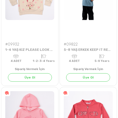
4
ADET
1-2-3-4 Years
4
ADET
5-8 Yea
#09932
#09822
1-4 YAŞ KIZ PLEASE LOOK BADİ
5-8 YAŞ ERKEK KEEP IT REAL SWEAT
Sipariş Vermek İçin
Sipariş Vermek İçin
Üye Ol
Üye Ol