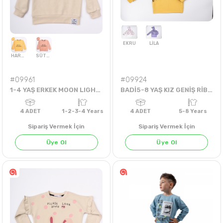
#09961
#09924
1-4 YAŞ ERKEK MOON LIGHT SWEAT
BADİ5-8 YAŞ KIZ GENİŞ RİBANALI BADİ
Sipariş Vermek İçin
Sipariş Vermek İçin
Üye Ol
Üye Ol
EKRU
LİLA
HARDAL
SÜTLÜ KAHVE