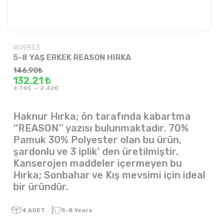
#09853
5-8 YAŞ ERKEK REASON HIRKA
146.90
₺
132.21 ₺
-
2.78$
2.42€
Haknur Hırka; ön tarafında kabartma
‘’REASON’’ yazısı bulunmaktadır. 70%
Pamuk 30% Polyester olan bu ürün,
şardonlu ve 3 iplik’ den üretilmiştir.
Kanserojen maddeler içermeyen bu
Hırka; Sonbahar ve Kış mevsimi için ideal
bir üründür.
4
ADET
5-8 Years