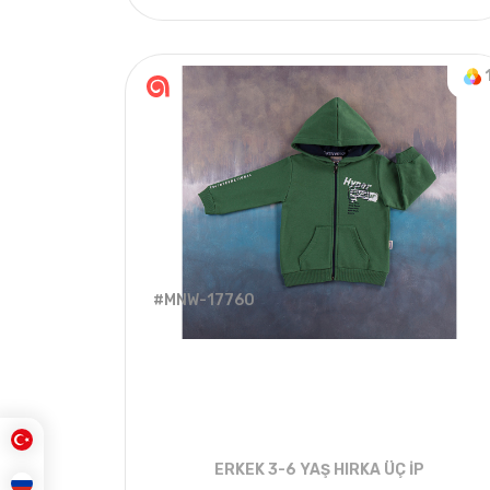
4
ADET
3-6 YEARS
#MNW-17760
ERKEK 3-6 YAŞ HIRKA ÜÇ İP