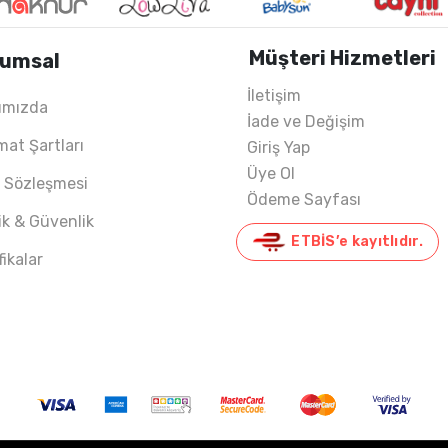
Müşteri Hizmetleri
umsal
İletişim
ımızda
İade ve Değişim
ONTH)
mat Şartları
Giriş Yap
Üye Ol
ş Sözleşmesi
Ödeme Sayfası
lik & Güvenlik
ETBİS’e kayıtlıdır.
fikalar