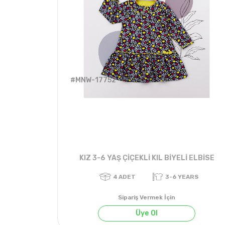
#MNW-17752
KIZ 3-6 YAŞ ÇİÇEKLİ KIL BİYELİ ELBİSE
Sipariş Vermek İçin
Üye Ol