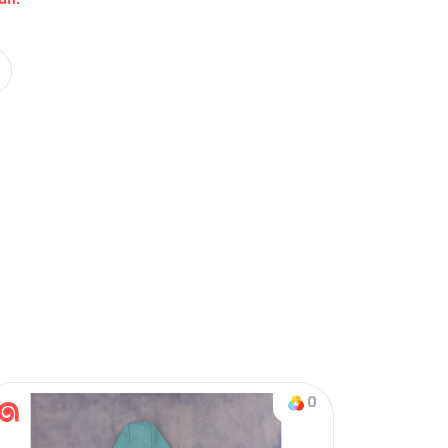
Nasıl Sipariş Veririm?
Öğren
on & Tek Alt
0