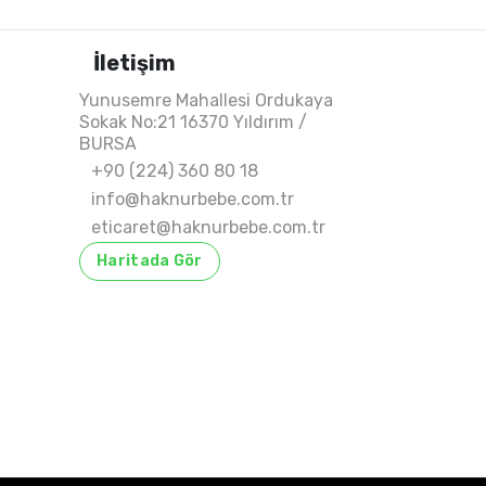
İletişim
Yunusemre Mahallesi Ordukaya
Sokak No:21 16370 Yıldırım /
BURSA
+90 (224) 360 80 18
info@haknurbebe.com.tr
eticaret@haknurbebe.com.tr
Haritada Gör