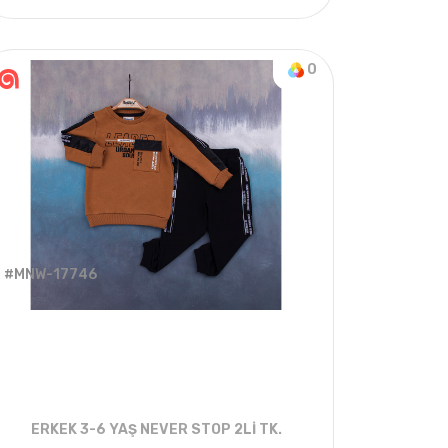
4
ADET
3-6 YEARS
0
#MNW-17746
ERKEK 3-6 YAŞ NEVER STOP 2Lİ TK.