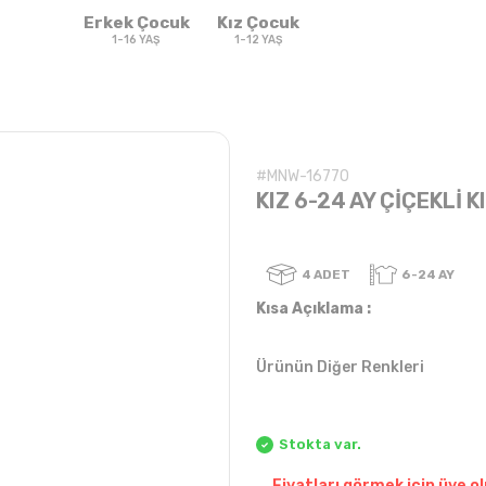
Erkek Çocuk
Kız Çocuk
1-16 YAŞ
1-12 YAŞ
#MNW-16770
KIZ 6-24 AY ÇİÇEKLİ K
4
ADET
Kısa Açıklama :
Ürünün Diğer Renkleri
Sweatshirt & T-
Sweat
Takım
Takım
shirt
Stokta var.
Fiyatları görmek için üye ol