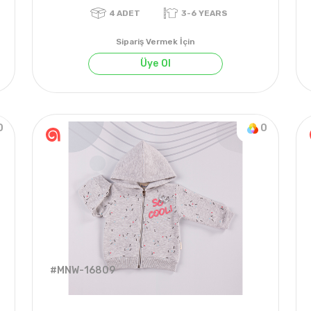
Sipariş Vermek İçin
Üye Ol
0
0
4
ADET
3-6 YEARS
#MNW-16809