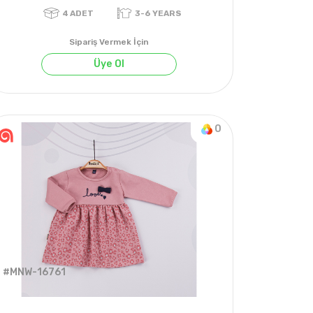
Sipariş Vermek İçin
Üye Ol
0
4
ADET
3-6 YEARS
#MNW-16761