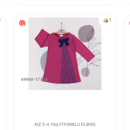
4
ADET
6-24 AY
1
1
#MNW-17754
KIZ 3-6 YAŞ FİYONKLU ELBİSE