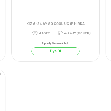
KIZ 6-24 AY SO COOL ÜÇ İP HIRKA
Sipariş Vermek İçin
Üye Ol
0
4
ADET
6-24 AY (MONTH