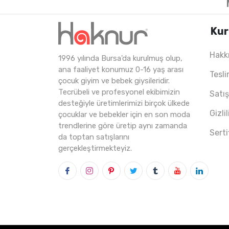
Kur
Hakk
1996 yılında Bursa'da kurulmuş olup,
4
ADET
6-24 AY (M
ana faaliyet konumuz 0-16 yaş arası
Tesli
çocuk giyim ve bebek giysileridir.
Tecrübeli ve profesyonel ekibimizin
Satı
desteğiyle üretimlerimizi birçok ülkede
Gizli
çocuklar ve bebekler için en son moda
trendlerine göre üretip aynı zamanda
Serti
da toptan satışlarını
gerçekleştirmekteyiz.