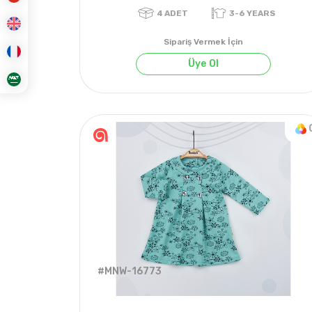
Sipariş Vermek İçin
Üye Ol
4
ADET
3-6 YEARS
#MNW-16773