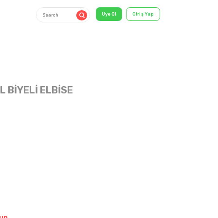
IL BİYELİ ELBİSE
6-24 AY
shirt & T-
Shirt
un.