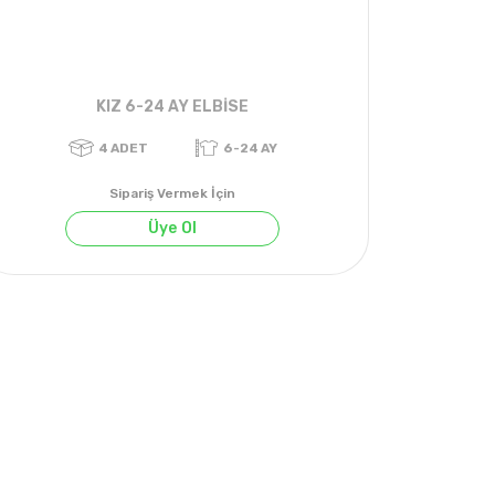
KIZ 6-24 AY ELBİSE
Sipariş Vermek İçin
Üye Ol
)
4
ADET
6-24 AY