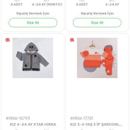
Sipariş Vermek İçin
Sipariş Vermek İçin
Üye Ol
Üye Ol
4
ADET
6-24 AY (MONTH)
4
ADET
6-24 
#MNW-16799
#MNW-17781
KIZ 6-24 AY STAR HIRKA
KIZ 3-6 YAŞ 3 İP ŞARDONLU 2Lİ TK.