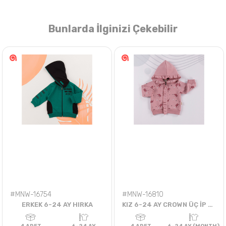
Bunlarda İlginizi Çekebilir
Nasıl Sipariş Veririm?
Öğren
#MNW-16754
#MNW-16810
ERKEK 6-24 AY HIRKA
KIZ 6-24 AY CROWN ÜÇ İP HIRKA