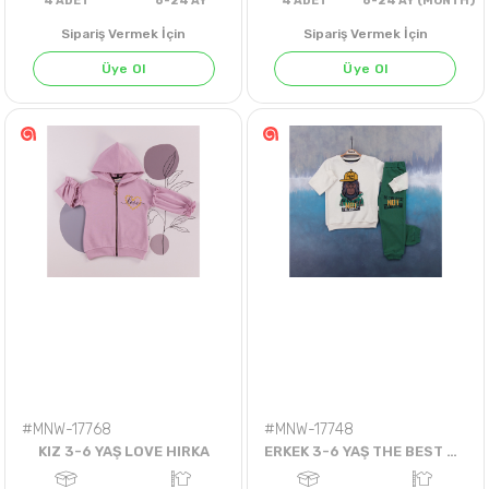
Sipariş Vermek İçin
Sipariş Vermek İçin
Üye Ol
Üye Ol
4
ADET
6-24 AY
4
ADET
6-24 AY (M
#MNW-17768
#MNW-17748
KIZ 3-6 YAŞ LOVE HIRKA
ERKEK 3-6 YAŞ THE BEST 2Lİ TAKIM