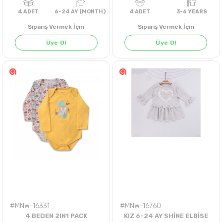
Sipariş Vermek İçin
Sipariş Vermek İçin
Üye Ol
Üye Ol
4
ADET
6-24 AY (MONTH)
4
ADET
3-6 YE
#MNW-16331
#MNW-16760
4 BEDEN 2IN1 PACK
KIZ 6-24 AY SHİNE ELBİSE