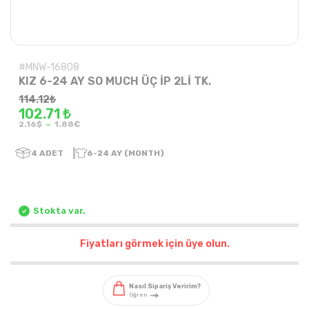
#MNW-16808
KIZ 6-24 AY SO MUCH ÜÇ İP 2Lİ TK.
114.12
₺
102.71 ₺
-
2.16$
1.88€
4
ADET
6-24 AY (MONTH)
Stokta var.
Fiyatları görmek için üye olun.