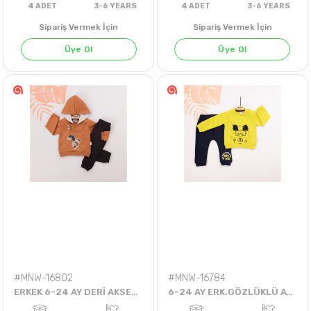
Sipariş Vermek İçin
Sipariş Vermek İçin
Üye Ol
Üye Ol
4
ADET
3-6 YEARS
4
ADET
3-6 YE
#MNW-16802
#MNW-16784
ERKEK 6-24 AY DERİ AKSESUARLI 2Lİ TAKIM
6-24 AY ERK.GÖZLÜKLÜ AYI TAKIM