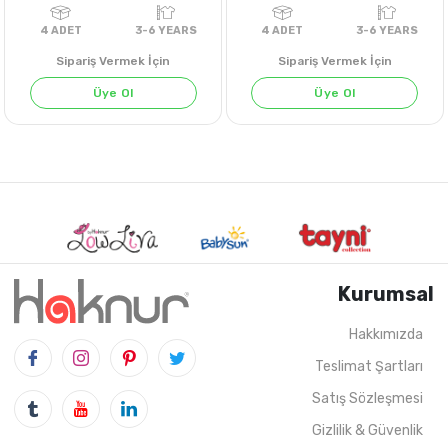
Sipariş Vermek İçin
Sipariş Vermek İçin
Üye Ol
Üye Ol
GRİ MELANJ
Kurumsal
Hakkımızda
Teslimat Şartları
4
ADET
3-6 YEARS
4
ADET
3-6 YE
Satış Sözleşmesi
Gizlilik & Güvenlik