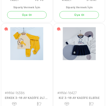
Sipariş Vermek İçin
Sipariş Vermek İçin
Üye Ol
Üye Ol
1
ADET
90*90
4
ADET
3-18 A
#MNW-16386
#MNW-16427
ERKEK 3-18 AY KADİFE 2Lİ TK.
KIZ 3-18 AY KADİFE ELBİSE