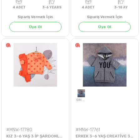
Sipariş Vermek İçin
Sipariş Vermek İçin
Üye Ol
Üye Ol
4
ADET
3-6 YEARS
4
ADET
3-18 A
#MNW-17780
#MNW-17761
KIZ 3-6 YAŞ 3 İP ŞARDONLU 2Lİ TK.
ERKEK 3-6 YAŞ CREATİVE 3 İP HIRKA