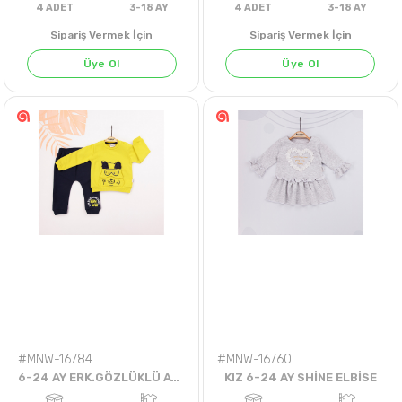
Sipariş Vermek İçin
Sipariş Vermek İçin
Üye Ol
Üye Ol
4
ADET
3-18 AY
4
ADET
3-18 A
#MNW-16784
#MNW-16760
6-24 AY ERK.GÖZLÜKLÜ AYI TAKIM
KIZ 6-24 AY SHİNE ELBİSE