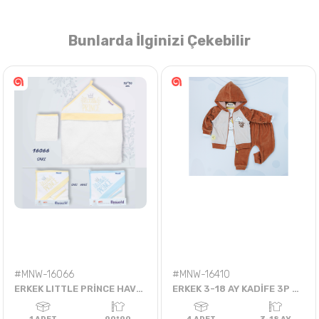
Bunlarda İlginizi Çekebilir
Nasıl Sipariş Veririm?
Öğren
#MNW-16066
#MNW-16410
ERKEK LITTLE PRİNCE HAVLU
ERKEK 3-18 AY KADİFE 3P HIRKA