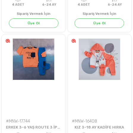
Sipariş Vermek İçin
Sipariş Vermek İçin
Üye Ol
Üye Ol
4
ADET
6-24 AY
4
ADET
6-24 
#MNW-17744
#MNW-16408
ERKEK 3-6 YAŞ ROUTE 3 İP ŞARDONLU 2Lİ TK.
KIZ 3-18 AY KADİFE HIRKA