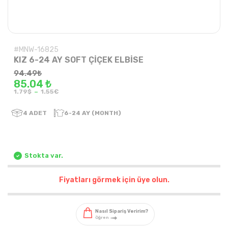
#MNW-16825
KIZ 6-24 AY SOFT ÇİÇEK ELBİSE
94.49
₺
85.04 ₺
-
1.79$
1.55€
4
ADET
6-24 AY (MONTH)
Stokta var.
Fiyatları görmek için üye olun.