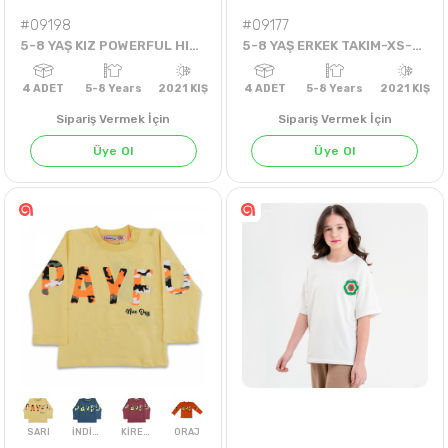
#09198
#09177
5-8 YAŞ KIZ POWERFUL HIRKA
5-8 YAŞ ERKEK TAKIM-XS-EX-2İP
Sipariş Vermek İçin
Sipariş Vermek İçin
Üye Ol
Üye Ol
4
ADET
5-8 Years
2021 KIŞ
4
ADET
5-8 Years
202