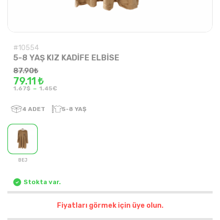
#10554
5-8 YAŞ KIZ KADİFE ELBİSE
87.90
₺
79.11 ₺
-
1.67$
1.45€
4
ADET
5-8 YAŞ
BEJ
Stokta var.
Fiyatları görmek için üye olun.