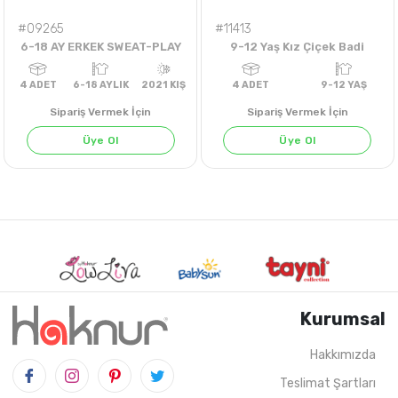
#09265
#11413
6-18 AY ERKEK SWEAT-PLAY
9-12 Yaş Kız Çiçek Badi
Sipariş Vermek İçin
Sipariş Vermek İçin
Üye Ol
Üye Ol
SARI
İNDİGO
KİREMİT
ORAJ
Kurumsal
Hakkımızda
Teslimat Şartları