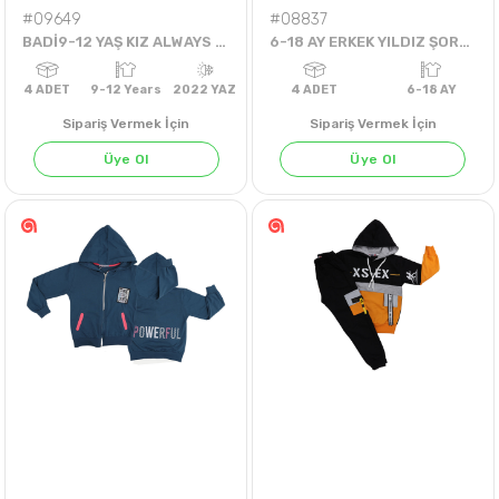
#09649
#08837
BADİ9-12 YAŞ KIZ ALWAYS KEEP SMILING BADİ
6-18 AY ERKEK YILDIZ ŞORTLU TAKIM
Sipariş Vermek İçin
Sipariş Vermek İçin
Üye Ol
Üye Ol
NEON SARI
4
ADET
9-12 Years
2022 YAZ
4
ADET
6-18 