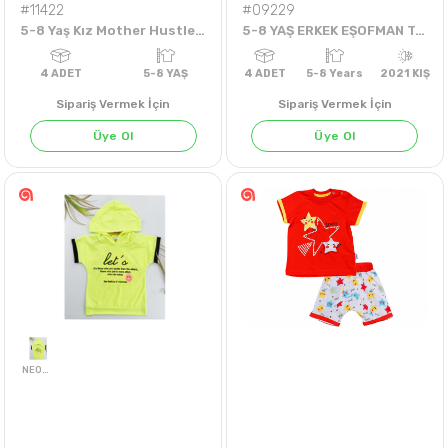
#11422
#09229
5-8 Yaş Kız Mother Hustler Badi
5-8 YAŞ ERKEK EŞOFMAN TAKIM
Sipariş Vermek İçin
Sipariş Vermek İçin
Üye Ol
Üye Ol
4
ADET
5-8 YAŞ
4
ADET
5-8 Years
202