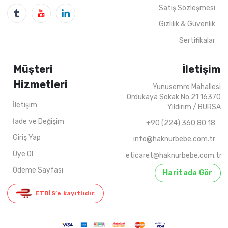
4
ADET
6-18 AYLIK
2021 KIŞ
4
ADET
9-12 Y
Satış Sözleşmesi
Gizlilik & Güvenlik
Sertifikalar
Müşteri
İletişim
Hizmetleri
Yunusemre Mahallesi
Ordukaya Sokak No:21 16370
İletişim
Yıldırım / BURSA
İade ve Değişim
+90 (224) 360 80 18
Giriş Yap
info@haknurbebe.com.tr
Üye Ol
eticaret@haknurbebe.com.tr
Ödeme Sayfası
Haritada Gör
ETBİS’e kayıtlıdır.