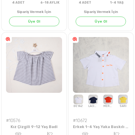
Sipariş Vermek İçin
Sipariş Vermek İçin
Üye Ol
Üye Ol
4
ADET
6-18 AYLIK
4
ADET
1-4 Y
#10576
#10672
Kız Çizgili 9-12 Yaş Badi
Erkek 1-4 Yaş Yaka Baskılı Gömlek