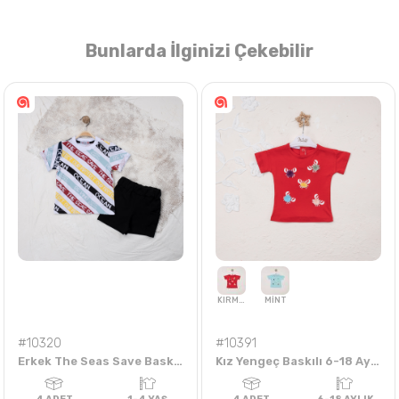
Bunlarda İlginizi Çekebilir
Nasıl Sipariş Veririm?
Öğren
#10320
#10391
Erkek The Seas Save Baskılı 1-4 Yaş Takım
Kız Yengeç Baskılı 6-18 Aylık Badi