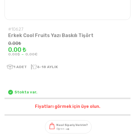
#10627
Erkek Cool Fruits Yazı Baskılı Tişört
0.00
₺
0.00 ₺
-
0.00$
0.00€
1
ADET
6-18 AYLIK
Stokta var.
Fiyatları görmek için üye olun.