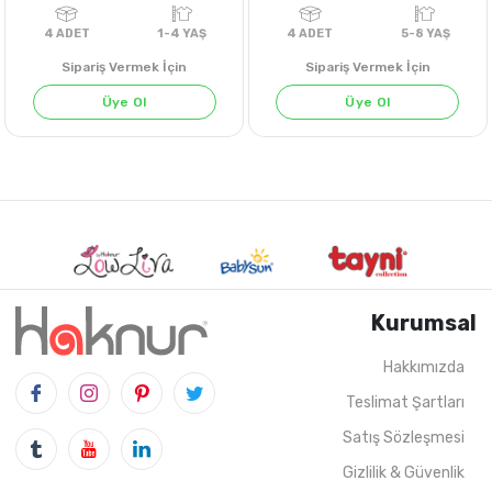
Sipariş Vermek İçin
Sipariş Vermek İçin
Üye Ol
Üye Ol
EKRU
EKRU
Kurumsal
Hakkımızda
Teslimat Şartları
4
ADET
1-4 YAŞ
4
ADET
5-8 Y
Satış Sözleşmesi
Gizlilik & Güvenlik