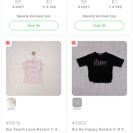
Sipariş Vermek İçin
Sipariş Vermek İçin
Üye Ol
Üye Ol
4
ADET
5-8 YAŞ
4
ADET
1-4 Y
#10578
#10820
Kız Teach Love Baskılı 1-4 Yaş Badi
Kız Be Happy Baskılı 5-8 Yaş Büzgülü Badi