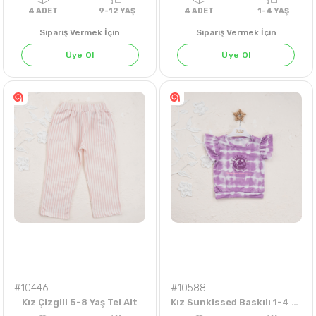
Sipariş Vermek İçin
Sipariş Vermek İçin
Üye Ol
Üye Ol
BEYAZ
LACİVERT
MERCAN
S
4
ADET
9-12 YAŞ
4
ADET
1-4 Y
#10446
#10588
Kız Çizgili 5-8 Yaş Tel Alt
Kız Sunkissed Baskılı 1-4 Yaş Badi