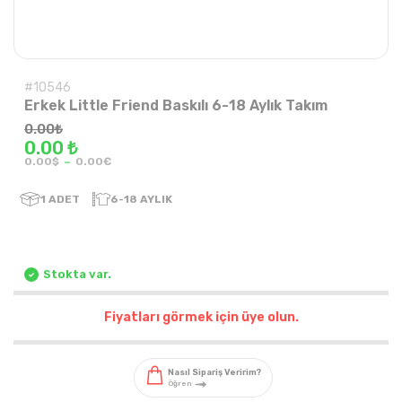
#10546
Erkek Little Friend Baskılı 6-18 Aylık Takım
0.00
₺
0.00 ₺
-
0.00$
0.00€
1
ADET
6-18 AYLIK
Stokta var.
Fiyatları görmek için üye olun.