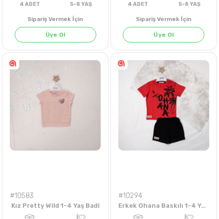
Sipariş Vermek İçin
Sipariş Vermek İçin
Üye Ol
Üye Ol
KIRMIZI
AÇIK SARI
4
ADET
5-8 YAŞ
4
ADET
5-8 Y
#10583
#10294
Kız Pretty Wild 1-4 Yaş Badi
Erkek Ohana Baskılı 1-4 Yaş Takım