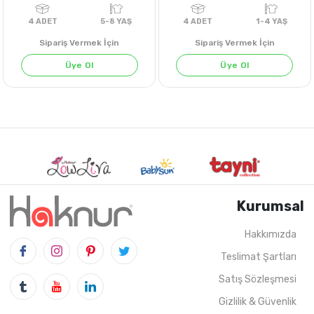
Sipariş Vermek İçin
Sipariş Vermek İçin
Üye Ol
Üye Ol
SU YEŞİLİ
Kurumsal
Hakkımızda
Teslimat Şartları
4
ADET
5-8 YAŞ
4
ADET
1-4 Y
Satış Sözleşmesi
Gizlilik & Güvenlik