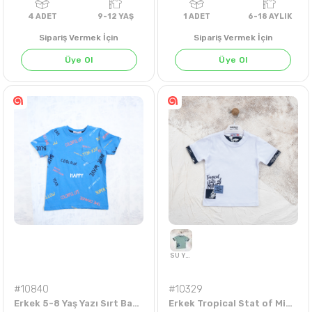
Sipariş Vermek İçin
Sipariş Vermek İçin
Üye Ol
Üye Ol
EKRU
SİYAH
4
ADET
9-12 YAŞ
1
ADET
6-18 AY
#10840
#10329
Erkek 5-8 Yaş Yazı Sırt Baskılı Tişört
Erkek Tropical Stat of Mind Baskılı 1-4 Yaş Tişört