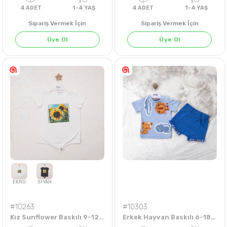
Sipariş Vermek İçin
Sipariş Vermek İçin
Üye Ol
Üye Ol
4
ADET
1-4 YAŞ
4
ADET
1-4 Y
#10263
#10303
Kız Sunflower Baskılı 9-12 Yaş Badi
Erkek Hayvan Baskılı 6-18 Aylık Takım