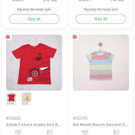
BEYAZ
Sipariş Vermek İçin
Sipariş Vermek İçin
Üye Ol
Üye Ol
4
ADET
5-8 YAŞ
4
ADET
1-4 Y
#10843
#10395
Erkek Future Araba Sırt Baskılı 5-8 Yaş Tişört
Kız Maimi Beach Desenli 5-8 Yaş Badi