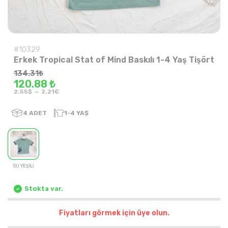
#10329
Erkek Tropical Stat of Mind Baskılı 1-4 Yaş Tişört
134.31
₺
120.88 ₺
-
2.55$
2.21€
4
ADET
1-4 YAŞ
SU YEŞİLİ
Stokta var.
Fiyatları görmek için üye olun.