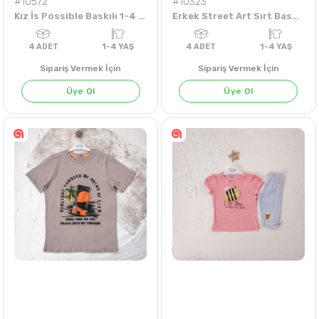
#10572
#10323
Kız İs Possible Baskılı 1-4 Yaş Badi
Erkek Street Art Sırt Baskılı 1-4 Yaş Tişört
Sipariş Vermek İçin
Sipariş Vermek İçin
ÇAĞLA YEŞİLİ
EKRU
LİLA
NAR
MİNT
SU YEŞİLİ
Üye Ol
Üye Ol
4
ADET
1-4 YAŞ
4
ADET
1-4 Y