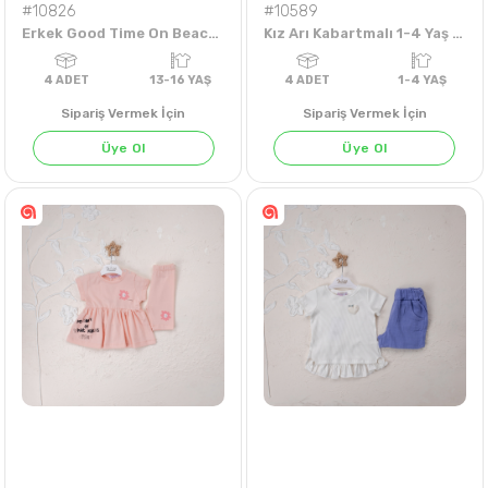
#10826
#10589
Erkek Good Time On Beach Baskılı 13-16 Yaş Tişört
Kız Arı Kabartmalı 1-4 Yaş Taytlı Takım
Sipariş Vermek İçin
Sipariş Vermek İçin
Üye Ol
Üye Ol
4
ADET
13-16 YAŞ
4
ADET
1-4 Y