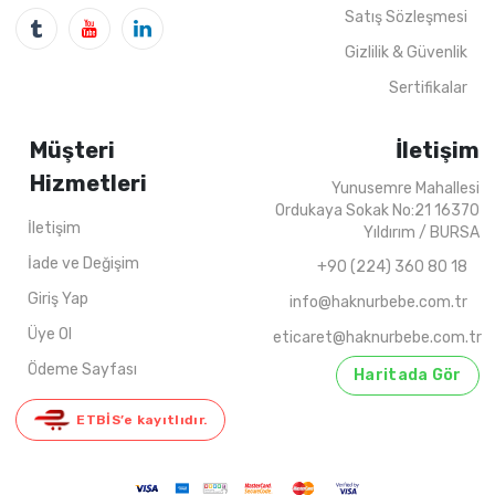
4
ADET
5-8 YAŞ
4
ADET
6-10 Y
Satış Sözleşmesi
Gizlilik & Güvenlik
Sertifikalar
Müşteri
İletişim
Hizmetleri
Yunusemre Mahallesi
Ordukaya Sokak No:21 16370
İletişim
Yıldırım / BURSA
İade ve Değişim
+90 (224) 360 80 18
Giriş Yap
info@haknurbebe.com.tr
Üye Ol
eticaret@haknurbebe.com.tr
Ödeme Sayfası
Haritada Gör
ETBİS’e kayıtlıdır.