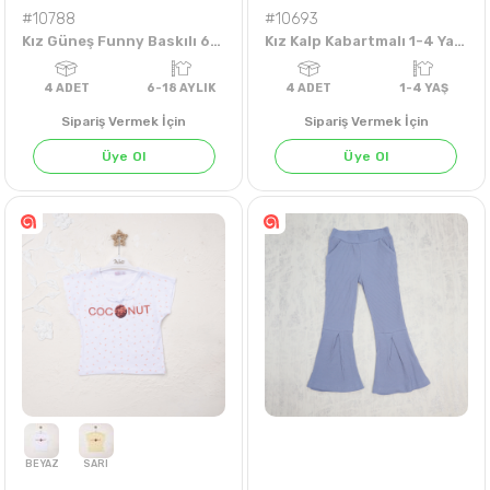
#10788
#10693
Kız Güneş Funny Baskılı 6-18 Aylık Takım
Kız Kalp Kabartmalı 1-4 Yaş Fırfırlı Takım
Sipariş Vermek İçin
Sipariş Vermek İçin
Üye Ol
Üye Ol
4
ADET
6-18 AYLIK
4
ADET
1-4 Y