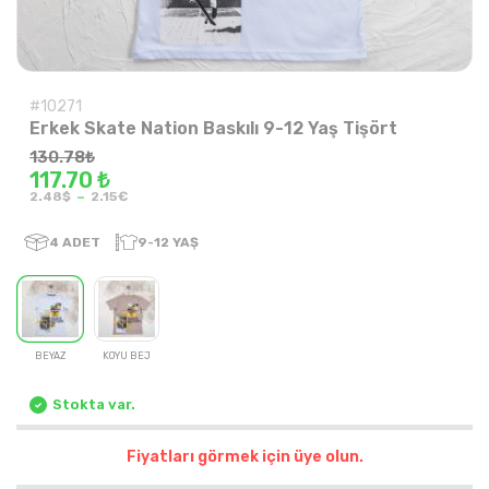
#10271
Erkek Skate Nation Baskılı 9-12 Yaş Tişört
130.78
₺
117.70 ₺
-
2.48$
2.15€
4
ADET
9-12 YAŞ
BEYAZ
KOYU BEJ
Stokta var.
Fiyatları görmek için üye olun.