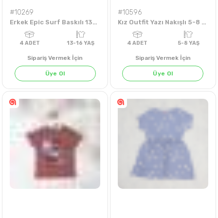
#10269
#10596
Erkek Epic Surf Baskılı 13-16 Yaş Tişört
Kız Outfit Yazı Nakışlı 5-8 Yaş Badi
Sipariş Vermek İçin
Sipariş Vermek İçin
Üye Ol
Üye Ol
PETROL
HAKİ
EKRU
4
ADET
13-16 YAŞ
4
ADET
5-8 Y