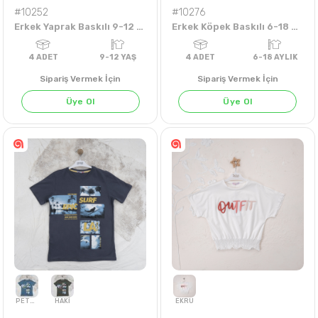
#10252
#10276
Erkek Yaprak Baskılı 9-12 Yaş Tişört
Erkek Köpek Baskılı 6-18 Aylık Tişört
Sipariş Vermek İçin
Sipariş Vermek İçin
Üye Ol
Üye Ol
HARDAL
MAVİ
SU YEŞİLİ
TAŞ
4
ADET
9-12 YAŞ
4
ADET
6-18 AY