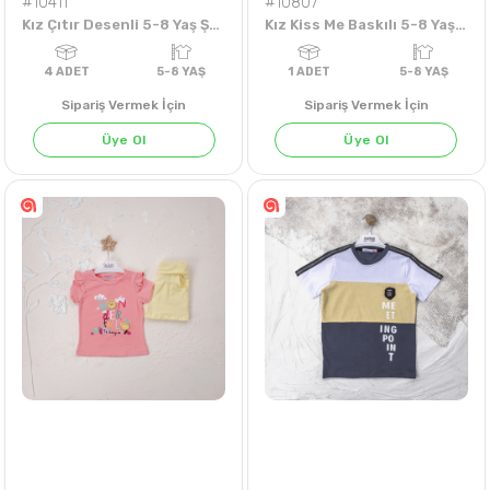
#10411
#10807
Kız Çıtır Desenli 5-8 Yaş Şortlu Tululm
Kız Kiss Me Baskılı 5-8 Yaş Badi
Sipariş Vermek İçin
Sipariş Vermek İçin
Üye Ol
Üye Ol
4
ADET
5-8 YAŞ
1
ADET
5-8 Y