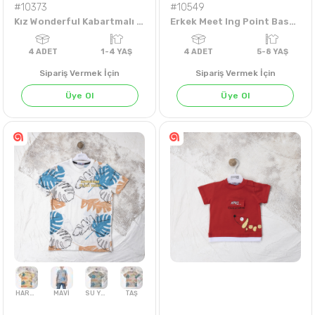
#10373
#10549
Kız Wonderful Kabartmalı 1-4 Yaş Şortlu Takım
Erkek Meet Ing Point Baskılı 5-8 Yaş Tişört
Sipariş Vermek İçin
Sipariş Vermek İçin
Üye Ol
Üye Ol
4
ADET
1-4 YAŞ
4
ADET
5-8 Y