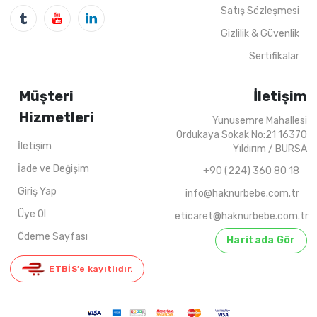
4
ADET
1-4 YAŞ
4
ADET
5-8 Y
Satış Sözleşmesi
Gizlilik & Güvenlik
Sertifikalar
Müşteri
İletişim
Hizmetleri
Yunusemre Mahallesi
Ordukaya Sokak No:21 16370
İletişim
Yıldırım / BURSA
İade ve Değişim
+90 (224) 360 80 18
Giriş Yap
info@haknurbebe.com.tr
Üye Ol
eticaret@haknurbebe.com.tr
Ödeme Sayfası
Haritada Gör
ETBİS’e kayıtlıdır.