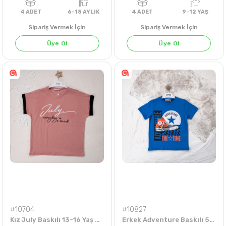
Sipariş Vermek İçin
Sipariş Vermek İçin
Üye Ol
Üye Ol
KIRMIZI
4
ADET
6-18 AYLIK
4
ADET
9-12 Y
#10704
#10827
Kız July Baskılı 13-16 Yaş Badi
Erkek Adventure Baskılı 5-8 Yaş Tişört