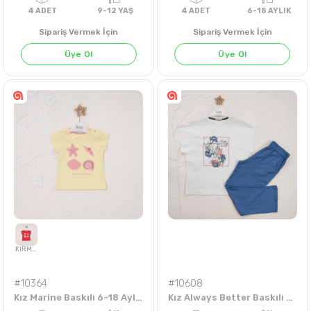
Sipariş Vermek İçin
Sipariş Vermek İçin
Üye Ol
Üye Ol
4
ADET
9-12 YAŞ
4
ADET
6-18 AY
#10364
#10608
Kız Marine Baskılı 6-18 Aylık Badi
Kız Always Better Baskılı 9-12 Yaş Takım