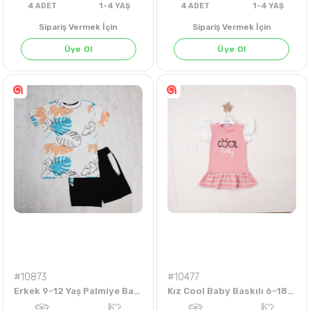
Sipariş Vermek İçin
Sipariş Vermek İçin
Üye Ol
Üye Ol
4
ADET
1-4 YAŞ
4
ADET
1-4 Y
#10873
#10477
Erkek 9-12 Yaş Palmiye Baskılı Şortlu Takım
Kız Cool Baby Baskılı 6-18 Aylık Elbise