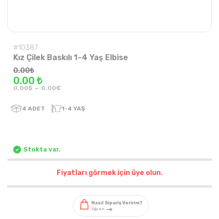
#10387
Kız Çilek Baskılı 1-4 Yaş Elbise
0.00
₺
0.00 ₺
-
0.00$
0.00€
4
ADET
1-4 YAŞ
Stokta var.
Fiyatları görmek için üye olun.