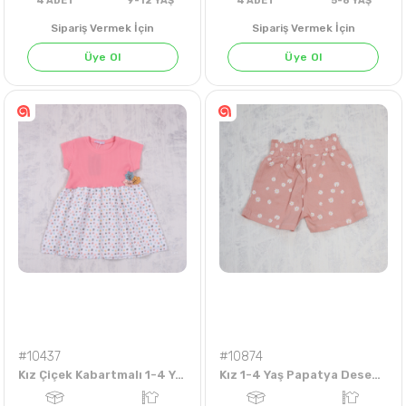
LACİVERT
Sipariş Vermek İçin
Sipariş Vermek İçin
Üye Ol
Üye Ol
4
ADET
9-12 YAŞ
4
ADET
5-8 Y
#10437
#10874
Kız Çiçek Kabartmalı 1-4 Yaş Elbise
Kız 1-4 Yaş Papatya Desenli Şort