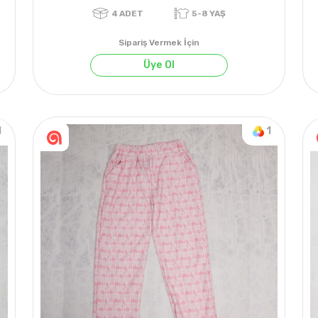
Sipariş Vermek İçin
Üye Ol
1
1
4
ADET
5-8 YAŞ