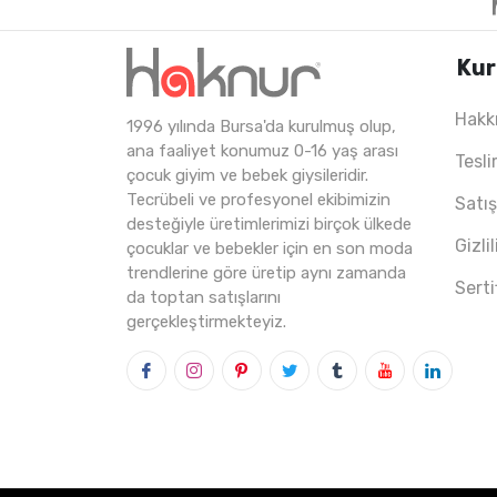
Kur
Hakk
1996 yılında Bursa'da kurulmuş olup,
4
ADET
13-16 YAŞ
ana faaliyet konumuz 0-16 yaş arası
Tesli
çocuk giyim ve bebek giysileridir.
Tecrübeli ve profesyonel ekibimizin
Satı
desteğiyle üretimlerimizi birçok ülkede
Gizli
çocuklar ve bebekler için en son moda
trendlerine göre üretip aynı zamanda
Serti
da toptan satışlarını
gerçekleştirmekteyiz.