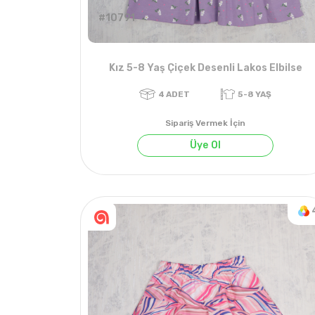
#10791
Kız 5-8 Yaş Çiçek Desenli Lakos Elbilse
Sipariş Vermek İçin
Üye Ol
4
ADET
5-8 YAŞ