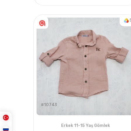
4
ADET
11-15 Yaş
#10743
Erkek 11-15 Yaş Gömlek