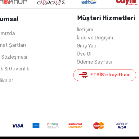
Müşteri Hizmetleri
umsal
İletişim
ımızda
İade ve Değişim
mat Şartları
Giriş Yap
Üye Ol
ş Sözleşmesi
Ödeme Sayfası
lik & Güvenlik
ETBİS’e kayıtlıdır.
fikalar