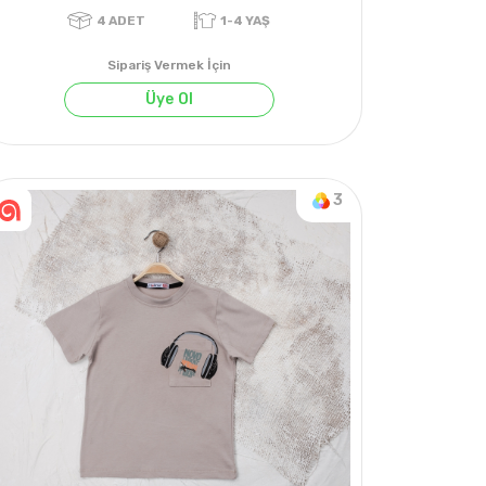
Sipariş Vermek İçin
Üye Ol
3
4
ADET
1-4 YAŞ