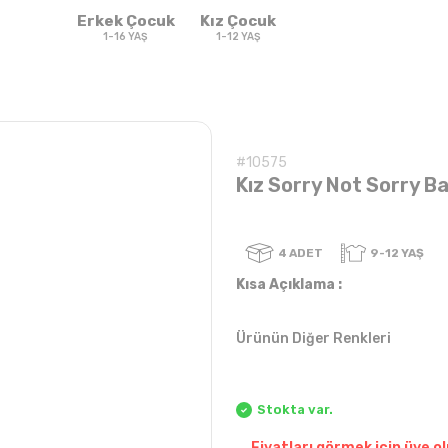
Erkek Çocuk
Kız Çocuk
1-16 YAŞ
1-12 YAŞ
#10575
Kız Sorry Not Sorry Ba
4
ADET
Kısa Açıklama :
Ürünün Diğer Renkleri
Sweatshirt & T-
Sweat
Takım
Takım
shirt
Stokta var.
Fiyatları görmek için üye ol