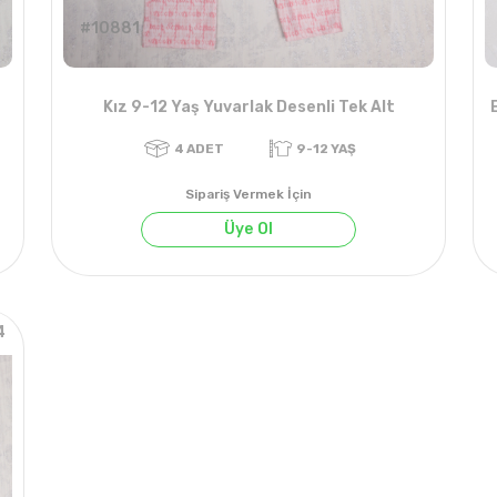
#10881
Kız 9-12 Yaş Yuvarlak Desenli Tek Alt
Sipariş Vermek İçin
Üye Ol
4
4
ADET
9-12 YAŞ