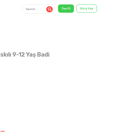
skılı 9-12 Yaş Badi
9-12 YAŞ
shirt & T-
Shirt
un.