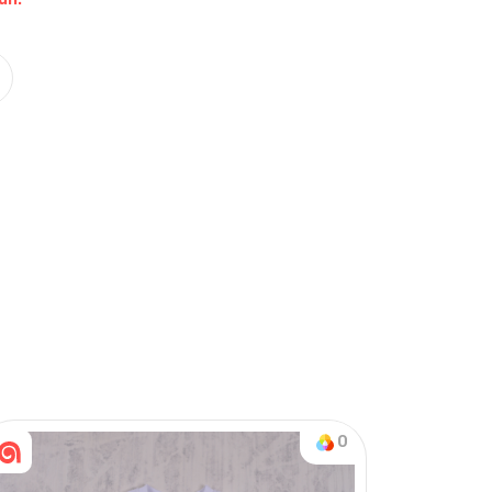
Nasıl Sipariş Veririm?
Öğren
on & Tek Alt
0