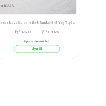
#10548
Erkek Nova Kulaklık Sırt Baskılı 5-8 Yaş Tişört
Sipariş Vermek İçin
Üye Ol
1
ADET
5-8 YAŞ