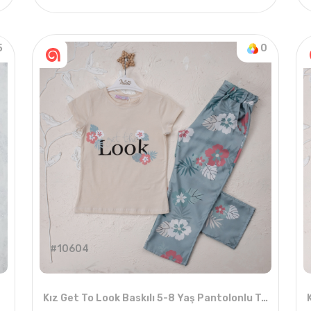
4
ADET
5-8 YAŞ
5
0
#10604
Kız Get To Look Baskılı 5-8 Yaş Pantolonlu Takım