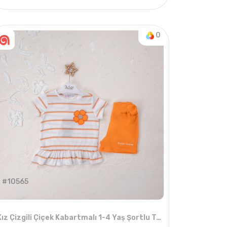
4
ADET
5-8 YAŞ
0
#10565
Kız Çizgili Çiçek Kabartmalı 1-4 Yaş Şortlu Takım