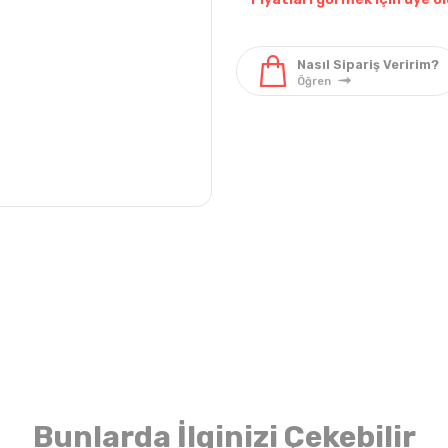
Pantolon & Tek Alt
Elbise & Tulum
Pantol
Bunlarda İlginizi Çekebilir