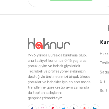
Kur
Hakk
1996 yılında Bursa'da kurulmuş olup,
ana faaliyet konumuz 0-16 yaş arası
4
ADET
5-8 YAŞ
Tesli
çocuk giyim ve bebek giysileridir.
Tecrübeli ve profesyonel ekibimizin
Satı
desteğiyle üretimlerimizi birçok ülkede
Gizli
çocuklar ve bebekler için en son moda
trendlerine göre üretip aynı zamanda
Serti
da toptan satışlarını
gerçekleştirmekteyiz.