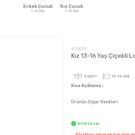
Erkek Çocuk
Kız Çocuk
1-16 YAŞ
1-12 YAŞ
#10838
Kız 13-16 Yaş Çiçekli L
4
ADET
Kısa Açıklama :
Ürünün Diğer Renkleri
Sweatshirt & T-
Sweat
Takım
Takım
shirt
Stokta var.
Fiyatları görmek için üye ol