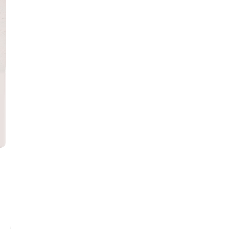
4
ADET
13-16 YAŞ