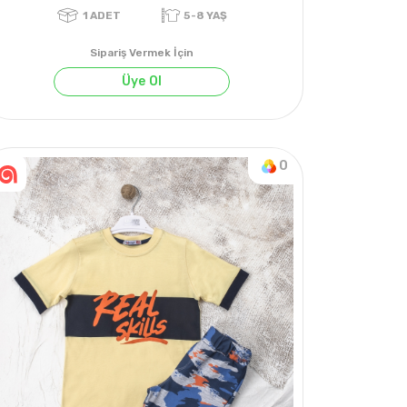
Sipariş Vermek İçin
Üye Ol
1
ADET
5-8 YAŞ
0