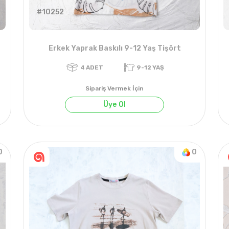
#10252
Erkek Yaprak Baskılı 9-12 Yaş Tişört
Sipariş Vermek İçin
Üye Ol
0
0
4
ADET
9-12 YAŞ