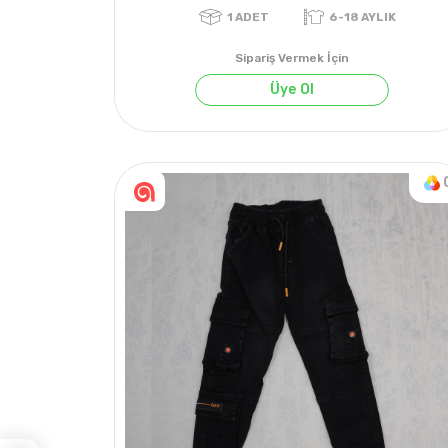
Sipariş Vermek İçin
Üye Ol
1
ADET
6-18 AYLIK