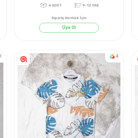
Sipariş Vermek İçin
Üye Ol
4
ADET
9-12 YAŞ
0
4