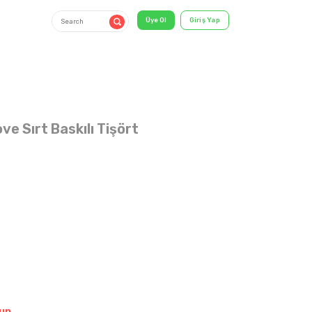
ove Sırt Baskılı Tişört
13-16 YAŞ
shirt & T-
Shirt
un.