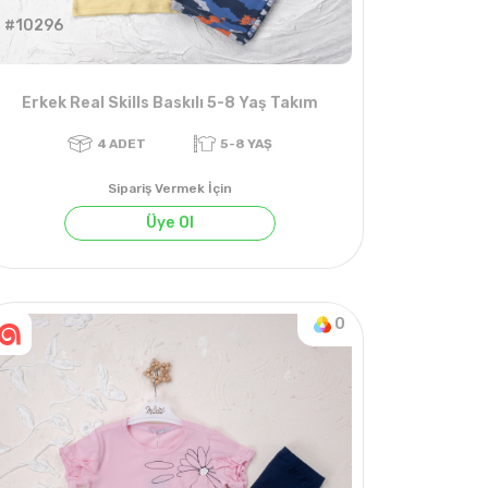
#10296
Erkek Real Skills Baskılı 5-8 Yaş Takım
Sipariş Vermek İçin
Üye Ol
0
4
ADET
5-8 YAŞ