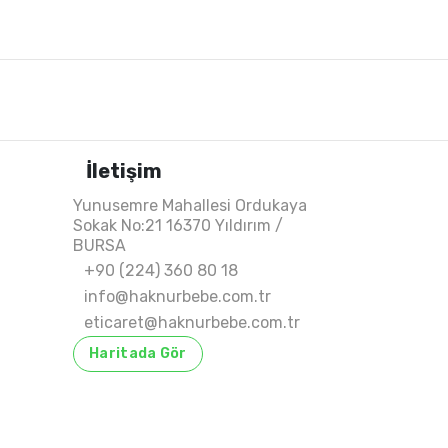
İletişim
Yunusemre Mahallesi Ordukaya
Sokak No:21 16370 Yıldırım /
BURSA
+90 (224) 360 80 18
info@haknurbebe.com.tr
eticaret@haknurbebe.com.tr
Haritada Gör