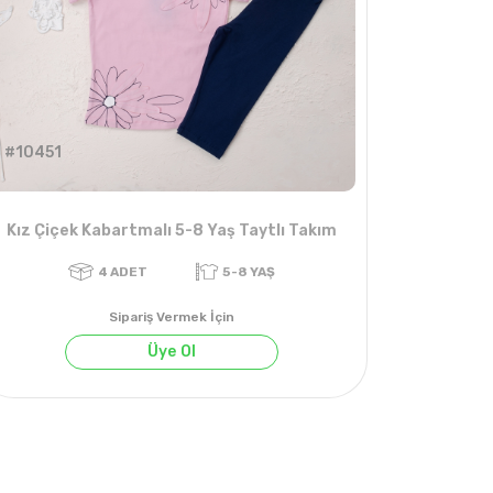
#10451
Kız Çiçek Kabartmalı 5-8 Yaş Taytlı Takım
Sipariş Vermek İçin
Üye Ol