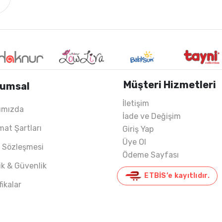
Müşteri Hizmetleri
umsal
İletişim
ımızda
İade ve Değişim
mat Şartları
Giriş Yap
Üye Ol
ş Sözleşmesi
Ödeme Sayfası
lik & Güvenlik
ETBİS’e kayıtlıdır.
fikalar