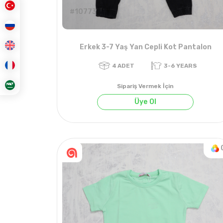
#10773
Erkek 3-7 Yaş Yan Cepli Kot Pantalon
Sipariş Vermek İçin
Üye Ol
4
ADET
3-6 YEARS