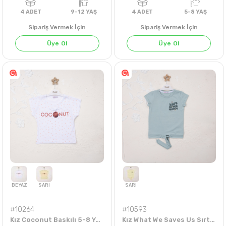
Sipariş Vermek İçin
Sipariş Vermek İçin
Üye Ol
Üye Ol
KARIŞIK
EKRU
4
ADET
9-12 YAŞ
4
ADET
5-8 Y
#10264
#10593
Kız Coconut Baskılı 5-8 Yaş Badi
Kız What We Saves Us Sırt Baskılı 5-8 Yaş Badi