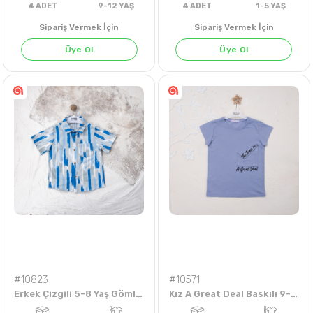
Sipariş Vermek İçin
Sipariş Vermek İçin
Üye Ol
Üye Ol
4
ADET
9-12 YAŞ
4
ADET
1-5 YA
#10823
#10571
Erkek Çizgili 5-8 Yaş Gömlek
Kız A Great Deal Baskılı 9-12 Yaş Badi