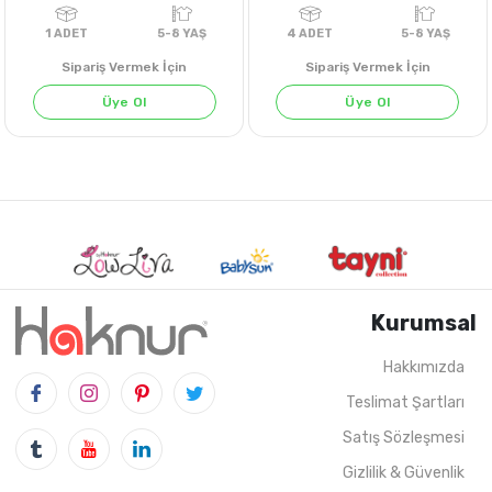
Sipariş Vermek İçin
Sipariş Vermek İçin
Üye Ol
Üye Ol
BEYAZ
SARI
SARI
Kurumsal
Hakkımızda
Teslimat Şartları
1
ADET
5-8 YAŞ
4
ADET
5-8 Y
Satış Sözleşmesi
Gizlilik & Güvenlik