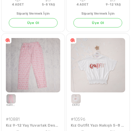
Sipariş Vermek İçin
Sipariş Vermek İçin
Üye Ol
Üye Ol
4
ADET
5-8 YAŞ
4
ADET
9-12 Y
#10881
#10596
Kız 9-12 Yaş Yuvarlak Desenli Tek Alt
Kız Outfit Yazı Nakışlı 5-8 Yaş Badi