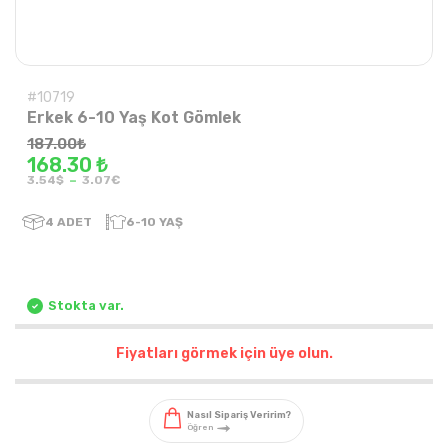
#10719
Erkek 6-10 Yaş Kot Gömlek
187.00
₺
168.30 ₺
-
3.54$
3.07€
4
ADET
6-10 YAŞ
Stokta var.
Fiyatları görmek için üye olun.