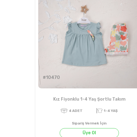
4
ADET
1-4 YAŞ
#10470
Kız Fiyonklu 1-4 Yaş Şortlu Takım
Sipariş Vermek İçin
Üye Ol