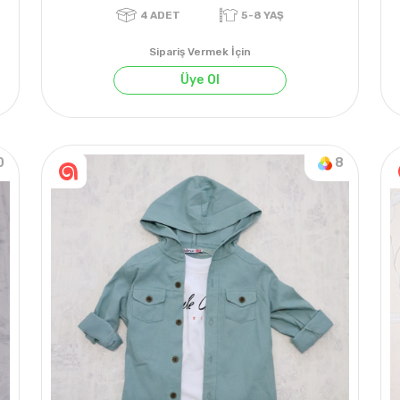
Sipariş Vermek İçin
Üye Ol
4
ADET
5-8 YAŞ
0
8