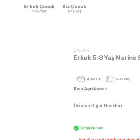
Erkek Çocuk
Kız Çocuk
1-16 YAŞ
1-12 YAŞ
#10315
Erkek 5-8 Yaş Marine S
4
ADET
Kısa Açıklama :
Ürünün Diğer Renkleri
Sweatshirt & T-
Sweat
Takım
Takım
shirt
Stokta var.
Fiyatları görmek için üye ol