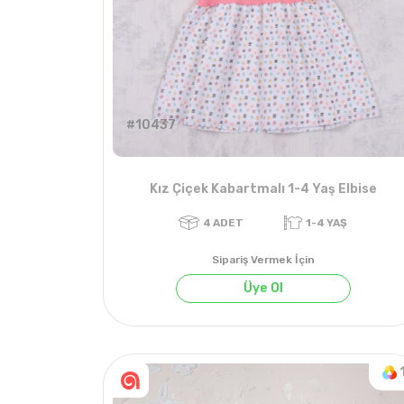
#10437
Kız Çiçek Kabartmalı 1-4 Yaş Elbise
Sipariş Vermek İçin
Üye Ol