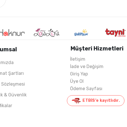
Müşteri Hizmetleri
umsal
İletişim
ımızda
İade ve Değişim
mat Şartları
Giriş Yap
Üye Ol
ş Sözleşmesi
Ödeme Sayfası
lik & Güvenlik
ETBİS’e kayıtlıdır.
fikalar