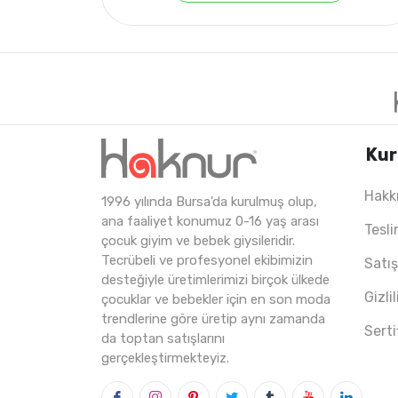
Kur
Hakk
1996 yılında Bursa'da kurulmuş olup,
ana faaliyet konumuz 0-16 yaş arası
4
ADET
1-4 YAŞ
Tesli
çocuk giyim ve bebek giysileridir.
Tecrübeli ve profesyonel ekibimizin
Satı
desteğiyle üretimlerimizi birçok ülkede
Gizli
çocuklar ve bebekler için en son moda
trendlerine göre üretip aynı zamanda
Serti
da toptan satışlarını
gerçekleştirmekteyiz.