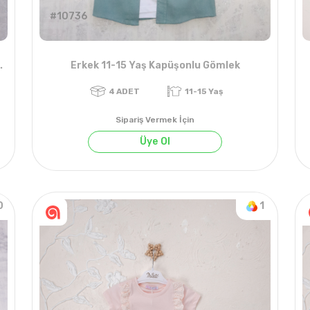
#10736
ime SırtBaskılı Tişört
Erkek 11-15 Yaş Kapüşonlu Gömlek
Sipariş Vermek İçin
Üye Ol
0
1
4
ADET
11-15 Yaş