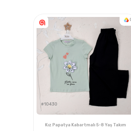
#10430
Kız Papatya Kabartmalı 5-8 Yaş Takım