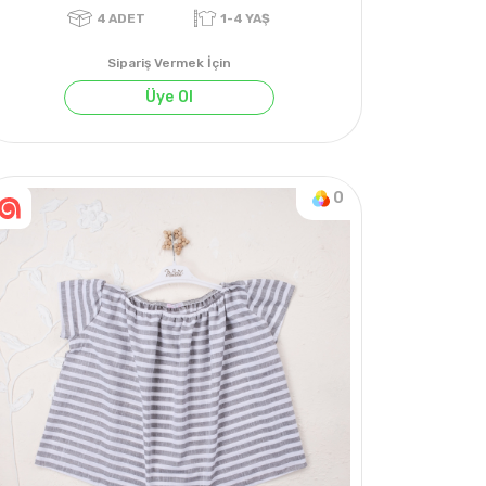
Sipariş Vermek İçin
Üye Ol
4
ADET
1-4 YAŞ
0