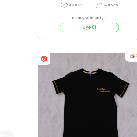
Sipariş Vermek İçin
Üye Ol
4
ADET
5-8 YAŞ