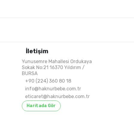
İletişim
Yunusemre Mahallesi Ordukaya
Sokak No:21 16370 Yıldırım /
BURSA
+90 (224) 360 80 18
info@haknurbebe.com.tr
eticaret@haknurbebe.com.tr
Haritada Gör