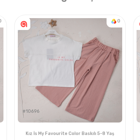
0
0
#10696
Kız İs My Favourite Color Baskılı 5-8 Yaş