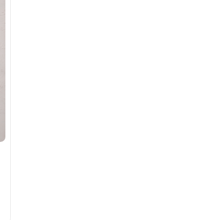
4
ADET
1-4 YAŞ