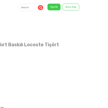
ırt Baskılı Locoste Tişört
5-8 YAŞ
shirt & T-
Shirt
un.