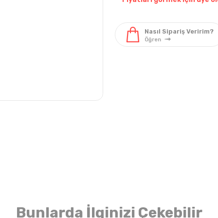
Pantolon & Tek Alt
Elbise & Tulum
Pantol
Bunlarda İlginizi Çekebilir