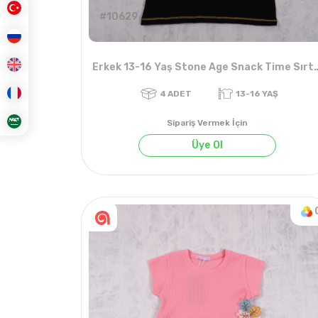
#10629
Erkek 13-16 Yaş Stone Age Snack T
Sipariş Vermek İçin
Üye Ol
4
ADET
13-16 YAŞ