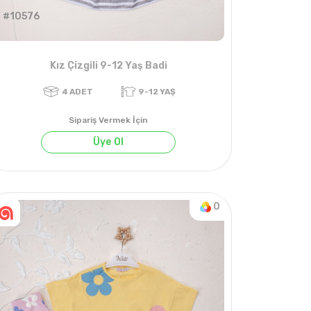
#10576
Kız Çizgili 9-12 Yaş Badi
Sipariş Vermek İçin
Üye Ol
0
4
ADET
9-12 YAŞ