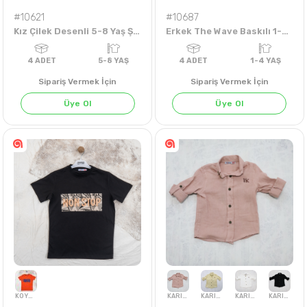
#10621
#10687
Kız Çilek Desenli 5-8 Yaş Şort
Erkek The Wave Baskılı 1-4 Yaş Tişört
Sipariş Vermek İçin
Sipariş Vermek İçin
Üye Ol
Üye Ol
4
ADET
5-8 YAŞ
4
ADET
1-4 Y