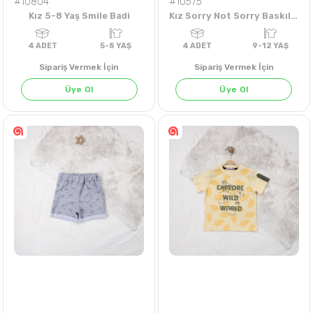
#10804
#10575
Kız 5-8 Yaş Smile Badi
Kız Sorry Not Sorry Baskılı 9-12 Yaş Badi
Sipariş Vermek İçin
Sipariş Vermek İçin
ÇAĞLA YEŞİLİ
EKRU
Üye Ol
Üye Ol
4
ADET
5-8 YAŞ
4
ADET
9-12 Y