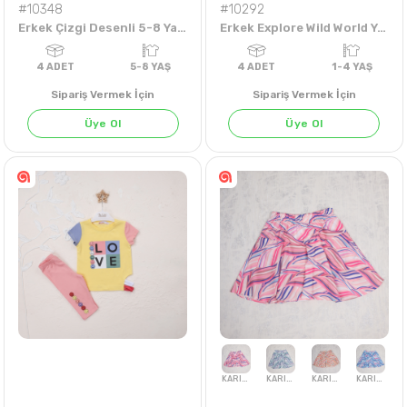
#10348
#10292
Erkek Çizgi Desenli 5-8 Yaş Paçalı Şort
Erkek Explore Wild World Yazı Baskılı 1-4 Yaş Tişört
Sipariş Vermek İçin
Sipariş Vermek İçin
Üye Ol
Üye Ol
4
ADET
5-8 YAŞ
4
ADET
1-4 Y