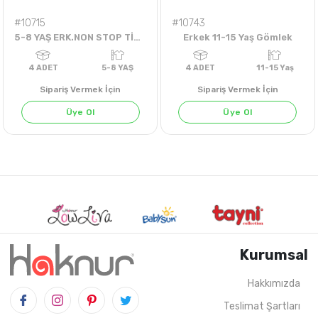
#10715
#10743
5-8 YAŞ ERK.NON STOP TİŞÖRT
Erkek 11-15 Yaş Gömlek
Sipariş Vermek İçin
Sipariş Vermek İçin
Üye Ol
Üye Ol
KOYU KİREMİT
KARIŞIK
KARIŞIK
KARIŞIK
Kurumsal
Hakkımızda
Teslimat Şartları