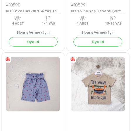
#10590
#10899
Kız Love Baskılı 1-4 Yaş Taytlı Takım
Kız 13-16 Yaş Desenli Şort Etek
Sipariş Vermek İçin
Sipariş Vermek İçin
Üye Ol
Üye Ol
KARIŞIK
KARIŞIK
KARIŞIK
4
ADET
1-4 YAŞ
4
ADET
13-16 Y