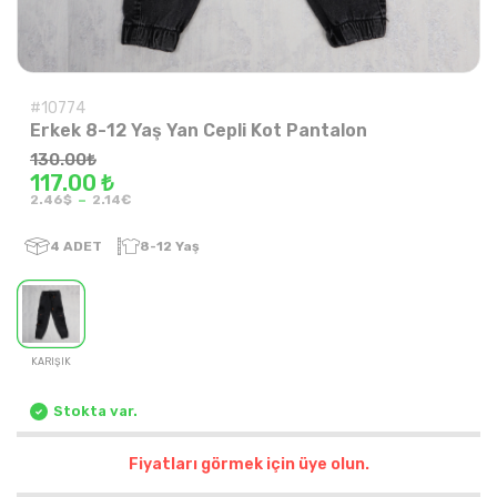
#10774
Erkek 8-12 Yaş Yan Cepli Kot Pantalon
130.00
₺
117.00 ₺
-
2.46$
2.14€
4
ADET
8-12 Yaş
KARIŞIK
Stokta var.
Fiyatları görmek için üye olun.