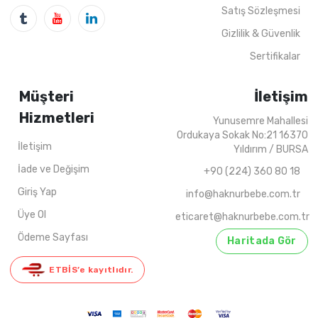
4
ADET
5-8 YAŞ
4
ADET
11-15 Y
Satış Sözleşmesi
Gizlilik & Güvenlik
Sertifikalar
Müşteri
İletişim
Hizmetleri
Yunusemre Mahallesi
Ordukaya Sokak No:21 16370
İletişim
Yıldırım / BURSA
İade ve Değişim
+90 (224) 360 80 18
Giriş Yap
info@haknurbebe.com.tr
Üye Ol
eticaret@haknurbebe.com.tr
Ödeme Sayfası
Haritada Gör
ETBİS’e kayıtlıdır.