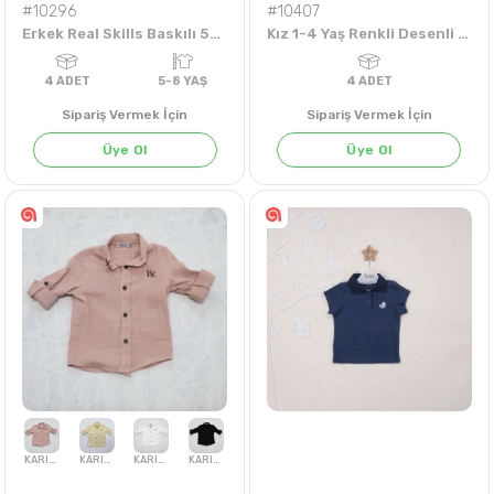
#10296
#10407
Erkek Real Skills Baskılı 5-8 Yaş Takım
Kız 1-4 Yaş Renkli Desenli Elbise
Sipariş Vermek İçin
Sipariş Vermek İçin
Üye Ol
Üye Ol
FUŞYA
4
ADET
5-8 YAŞ
4
ADET