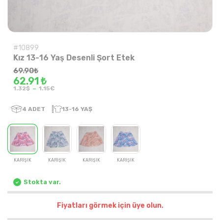
#10899
Kız 13-16 Yaş Desenli Şort Etek
69.90
₺
62.91 ₺
-
1.32$
1.15€
4
ADET
13-16 YAŞ
KARIŞIK
KARIŞIK
KARIŞIK
KARIŞIK
Stokta var.
Fiyatları görmek için üye olun.