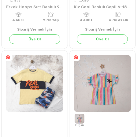
#10615
#10359
Erkek Hoops Sırt Baskılı 9-12 Yaş Tişört
Kız Cool Baskılı Cepli 6-18 Aylık Elbise
Sipariş Vermek İçin
Sipariş Vermek İçin
HARDAL
Üye Ol
Üye Ol
4
ADET
9-12 YAŞ
4
ADET
6-18 AY