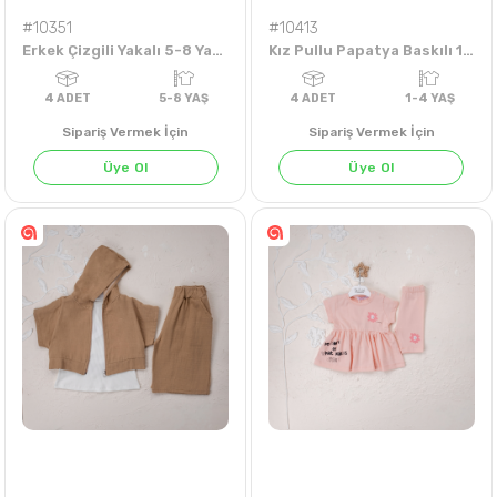
#10351
#10413
Erkek Çizgili Yakalı 5-8 Yaş Tişört
Kız Pullu Papatya Baskılı 1-4 Yaş Şortlu Takım
Sipariş Vermek İçin
Sipariş Vermek İçin
Üye Ol
Üye Ol
4
ADET
5-8 YAŞ
4
ADET
1-4 Y