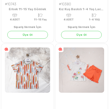
#10743
#10380
Erkek 11-15 Yaş Gömlek
Kız Kuş Baskılı 1-4 Yaş Lacoste Badi
Sipariş Vermek İçin
Sipariş Vermek İçin
Üye Ol
Üye Ol
KARIŞIK
KARIŞIK
KARIŞIK
KARIŞIK
KARIŞIK
4
ADET
11-15 Yaş
4
ADET
1-4 Y