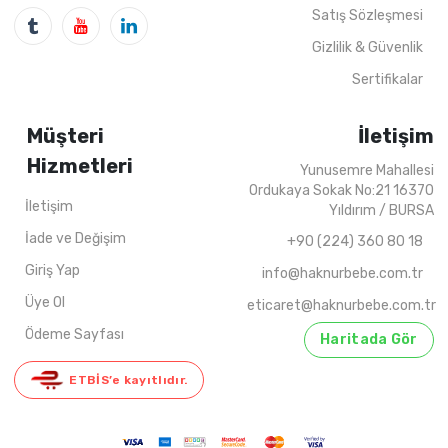
4
ADET
5-8 YAŞ
4
ADET
6-18 AY
Satış Sözleşmesi
Gizlilik & Güvenlik
Sertifikalar
Müşteri
İletişim
Hizmetleri
Yunusemre Mahallesi
Ordukaya Sokak No:21 16370
İletişim
Yıldırım / BURSA
İade ve Değişim
+90 (224) 360 80 18
Giriş Yap
info@haknurbebe.com.tr
Üye Ol
eticaret@haknurbebe.com.tr
Ödeme Sayfası
Haritada Gör
ETBİS’e kayıtlıdır.