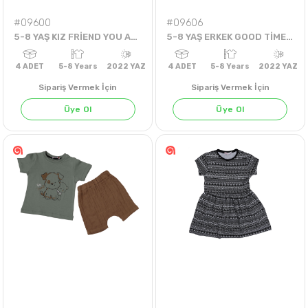
#09600
#09606
5-8 YAŞ KIZ FRİEND YOU ARE MY BEST ELBİSE
5-8 YAŞ ERKEK GOOD TİMES AND DREAMS TİŞÖRT
Sipariş Vermek İçin
Sipariş Vermek İçin
Üye Ol
Üye Ol
FISTIK YEŞİLİ
BENETTON YEŞİLİ
4
ADET
5-8 Years
2022 YAZ
4
ADET
5-8 Years
202