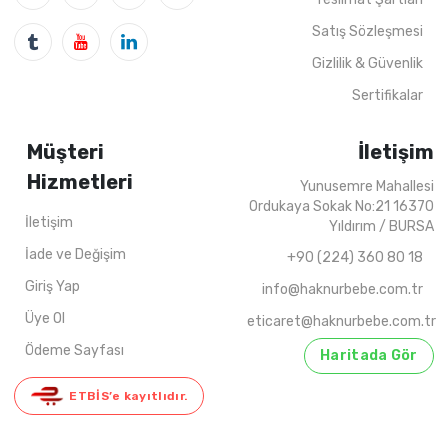
4
ADET
5-8 Years
2022 YAZ
4
ADET
9-12 Years
202
Satış Sözleşmesi
Gizlilik & Güvenlik
Sertifikalar
Müşteri
İletişim
Hizmetleri
Yunusemre Mahallesi
Ordukaya Sokak No:21 16370
İletişim
Yıldırım / BURSA
İade ve Değişim
+90 (224) 360 80 18
Giriş Yap
info@haknurbebe.com.tr
Üye Ol
eticaret@haknurbebe.com.tr
Ödeme Sayfası
Haritada Gör
ETBİS’e kayıtlıdır.