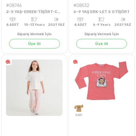
#08746
#08532
2-5 YAŞ-ERKEK-TİŞÖRT-COOL
6-9 YAŞ ERK-LET S GTİŞÖRT
Sipariş Vermek İçin
Sipariş Vermek İçin
Üye Ol
Üye Ol
4
ADET
10-13 Years
2021 YAZ
4
ADET
6-9 Years
202