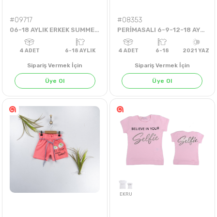
#09717
#08353
06-18 AYLIK ERKEK SUMMER VİBES AYLIK ŞORTLU TAKIM
PERİMASALI 6-9-12-18 AYLIK ÇİÇEKLER ŞORTLU TKM
Sipariş Vermek İçin
Sipariş Vermek İçin
Üye Ol
Üye Ol
4
ADET
6-18 AYLIK
4
ADET
6-18
202