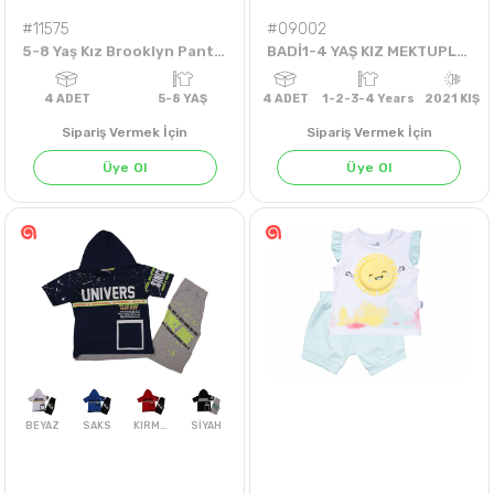
#11575
#09002
5-8 Yaş Kız Brooklyn Pantolonlu Takım
BADİ1-4 YAŞ KIZ MEKTUPLU KEDİ TEK BADİ
Sipariş Vermek İçin
Sipariş Vermek İçin
SARI
Üye Ol
Üye Ol
4
ADET
5-8 YAŞ
4
ADET
1-2-3-4 Years
20