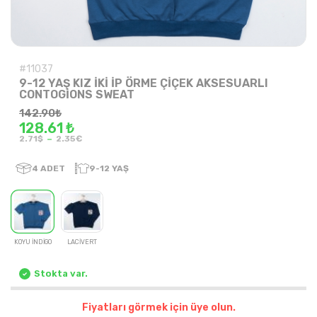
#11037
9-12 YAŞ KIZ İKİ İP ÖRME ÇİÇEK AKSESUARLI
CONTOGİONS SWEAT
142.90
₺
128.61 ₺
-
2.71$
2.35€
4
ADET
9-12 YAŞ
KOYU İNDİGO
LACİVERT
Stokta var.
Fiyatları görmek için üye olun.