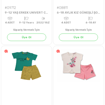
#09712
#08811
9-12 YAŞ ERKEK UNIVERT CEPLİ ŞORTLU TAKIM
6-18 AYLIK KIZ GÜNEŞLİ ŞORTLU TAKIM
Sipariş Vermek İçin
Sipariş Vermek İçin
Üye Ol
Üye Ol
BEYAZ
SAKS
KIRMIZI
SİYAH
4
ADET
9-12 Years
2022 YAZ
4
ADET
6-18 