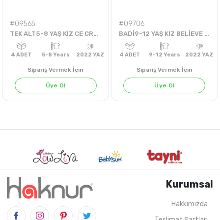
#09565
#09706
TEK ALT5-8 YAŞ KIZ CE CREAM MOOD TODAY ŞORT
BADİ9-12 YAŞ KIZ BELİEVE İN YOUR TEK BADİ
Sipariş Vermek İçin
Sipariş Vermek İçin
Üye Ol
Üye Ol
EKRU
Kurumsal
Hakkımızda
Teslimat Şartları