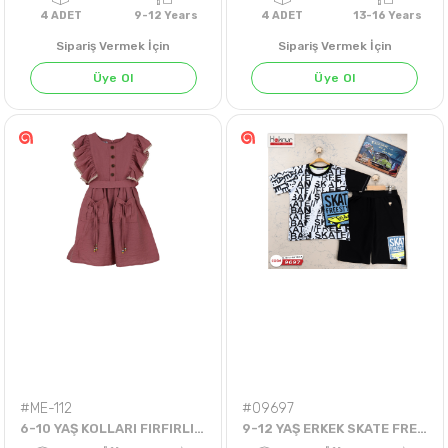
Sipariş Vermek İçin
Sipariş Vermek İçin
Üye Ol
Üye Ol
4
ADET
9-12 Years
4
ADET
13-16 Ye
#ME-112
#09697
6-10 YAŞ KOLLARI FIRFIRLI DANTELLİ
9-12 YAŞ ERKEK SKATE FREESTYLE TKM