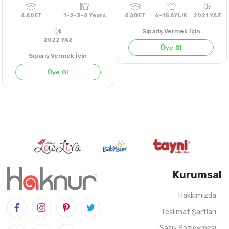
Sipariş Vermek İçin
Üye Ol
Sipariş Vermek İçin
Üye Ol
FISTIK YEŞİLİ
SİYAH
Kurumsal
Hakkımızda
4
ADET
1-2-3-4 Years
4
ADET
6-18 AYLIK
202
Teslimat Şartları
2022 YAZ
Satış Sözleşmesi