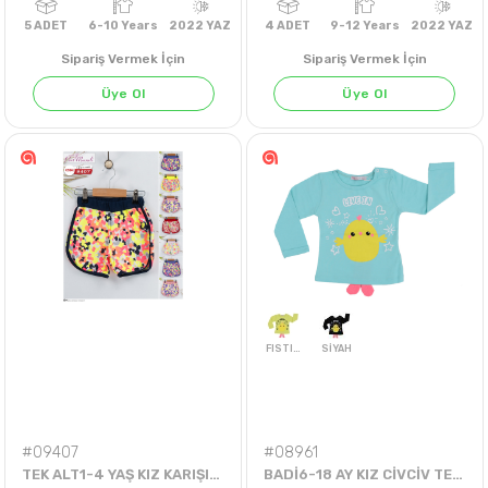
Sipariş Vermek İçin
Sipariş Vermek İçin
Üye Ol
Üye Ol
5
ADET
6-10 Years
2022 YAZ
4
ADET
9-12 Years
202
#09407
#08961
TEK ALT1-4 YAŞ KIZ KARIŞIK RENKLİ ÇİÇEK DESENLİ ŞORT
BADİ6-18 AY KIZ CİVCİV TEK BADİ