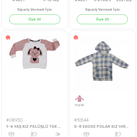
Sipariş Vermek İçin
Sipariş Vermek İçin
Üye Ol
Üye Ol
4
ADET
9-12 YAŞ
4
ADET
3-6 Years
202
#08930
#10544
1-4 YAŞ KIZ PELÜŞLÜ TEK BADİ
5-8 EKOSE POLAR KIZ HIRKA