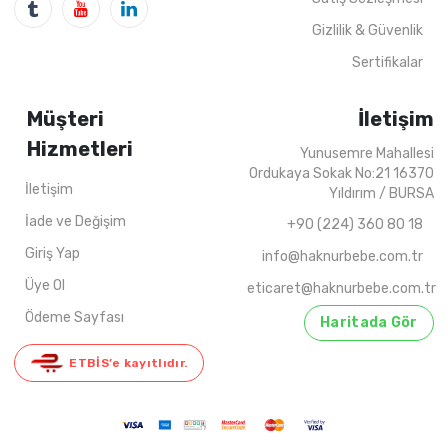
Gizlilik & Güvenlik
Sertifikalar
Müşteri
İletişim
Hizmetleri
Yunusemre Mahallesi
Ordukaya Sokak No:21 16370
İletişim
Yıldırım / BURSA
İade ve Değişim
+90 (224) 360 80 18
Giriş Yap
info@haknurbebe.com.tr
Üye Ol
eticaret@haknurbebe.com.tr
Ödeme Sayfası
Haritada Gör
ETBİS’e kayıtlıdır.