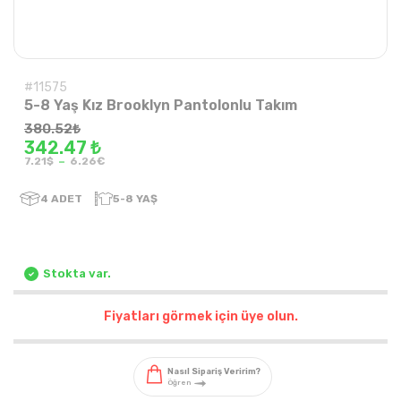
#11575
5-8 Yaş Kız Brooklyn Pantolonlu Takım
380.52
₺
342.47 ₺
-
7.21$
6.26€
4
ADET
5-8 YAŞ
Stokta var.
Fiyatları görmek için üye olun.