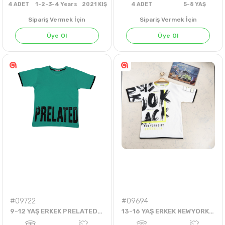
Sipariş Vermek İçin
Sipariş Vermek İçin
Üye Ol
Üye Ol
FUŞYA
4
ADET
1-2-3-4 Years
2021 KIŞ
4
ADET
5-8 Y
#09722
#09694
9-12 YAŞ ERKEK PRELATED TİŞÖRT
13-16 YAŞ ERKEK NEWYORK CITY BROOKLYN TEK TSHIRT