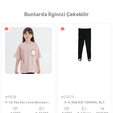
Bunlarda İlginizi Çekebilir
Nasıl Sipariş Veririm?
Öğren
#11478
#09379
9-12 Yaş Kız Love Because Badi
3-6 YAŞ KIZ TERMAL ALT