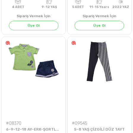
Sipariş Vermek İçin
Sipariş Vermek İçin
Üye Ol
Üye Ol
4
ADET
9-12 YAŞ
5
ADET
11-15 Years
202
#08370
#09545
6-9-12-18 AY-ERK-ŞORTLU TAKIM-YAKALI BICYCLE
5-8 YAŞ ÇİZGİLİ DÜZ TAYT