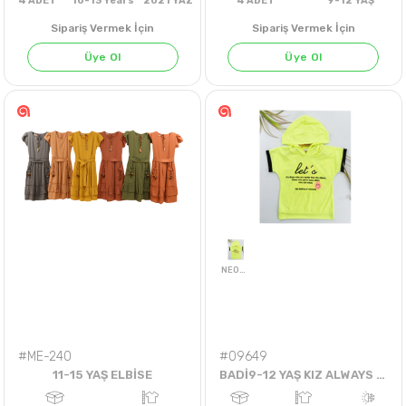
Sipariş Vermek İçin
Sipariş Vermek İçin
Üye Ol
Üye Ol
4
ADET
10-13 Years
2021 YAZ
4
ADET
9-12 Y
#ME-240
#09649
11-15 YAŞ ELBİSE
BADİ9-12 YAŞ KIZ ALWAYS KEEP SMILING BADİ