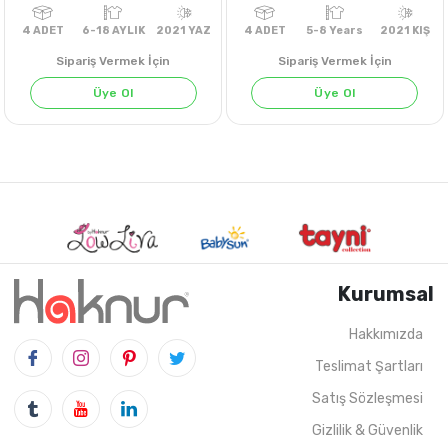
Sipariş Vermek İçin
Sipariş Vermek İçin
Üye Ol
Üye Ol
Kurumsal
Hakkımızda
Teslimat Şartları
4
ADET
6-18 AYLIK
2021 YAZ
4
ADET
5-8 Years
202
Satış Sözleşmesi
Gizlilik & Güvenlik