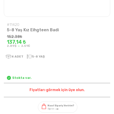
#11420
5-8 Yaş Kız Eihgteen Badi
152.38
₺
137.14 ₺
-
2.89$
2.51€
4
ADET
5-8 YAŞ
Stokta var.
Fiyatları görmek için üye olun.