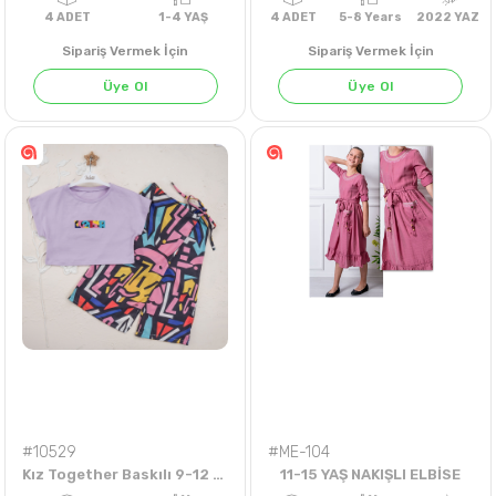
Sipariş Vermek İçin
Sipariş Vermek İçin
Üye Ol
Üye Ol
KİREMİT
4
ADET
1-4 YAŞ
4
ADET
5-8 Years
202
#10529
#ME-104
Kız Together Baskılı 9-12 Yaş Takım
11-15 YAŞ NAKIŞLI ELBİSE