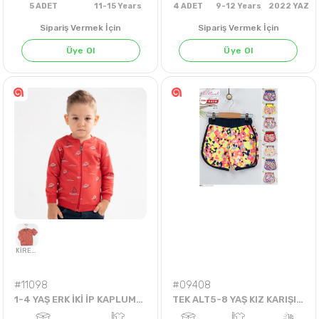
NEON SARI
Sipariş Vermek İçin
Sipariş Vermek İçin
Üye Ol
Üye Ol
5
ADET
11-15 Years
4
ADET
9-12 Years
202
#11098
#09408
1-4 YAŞ ERK İKİ İP KAPLUMBAĞALI HIRKA
TEK ALT5-8 YAŞ KIZ KARIŞIK RENKLİ ÇİÇEK DESENLİ ŞORT