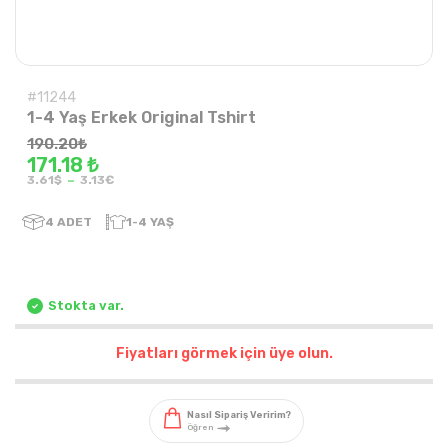
#11244
1-4 Yaş Erkek Original Tshirt
190.20
₺
171.18 ₺
-
3.61$
3.13€
4
ADET
1-4 YAŞ
Stokta var.
Fiyatları görmek için üye olun.