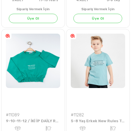
FÜME
BORDO
Sipariş Vermek İçin
Sipariş Vermek İçin
Üye Ol
Üye Ol
5
ADET
11-15 Years
4
ADET
5-8 Y
#11089
#11282
9-10-11-12 / İKİ İP DAİLY REMİNDER FOCUS ON THE GOOD SWEAT
5-8 Yaş Erkek New Rules Tshirt