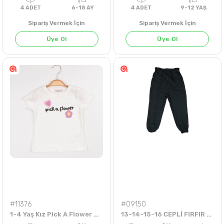
Sipariş Vermek İçin
Sipariş Vermek İçin
Üye Ol
Üye Ol
4
ADET
6-18 AY
4
ADET
9-12 Y
#11376
#09150
1-4 Yaş Kız Pick A Flower Badi
13-14-15-16 CEPLİ FIRFIR DETAYLI TEK PANTOLON