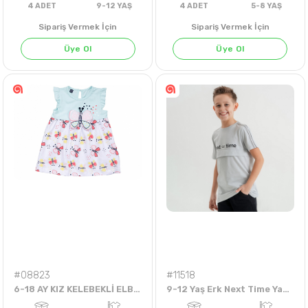
Sipariş Vermek İçin
Sipariş Vermek İçin
Üye Ol
Üye Ol
4
ADET
9-12 YAŞ
4
ADET
5-8 Y
#08823
#11518
6-18 AY KIZ KELEBEKLİ ELBİSE
9-12 Yaş Erk Next Time Yazılı Tshirt