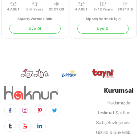
Sipariş Vermek İçin
Sipariş Vermek İçin
Üye Ol
Üye Ol
Kurumsal
Hakkımızda
Teslimat Şartları
4
ADET
5-8 Years
2021 KIŞ
4
ADET
9-12 Years
202
Satış Sözleşmesi
Gizlilik & Güvenlik