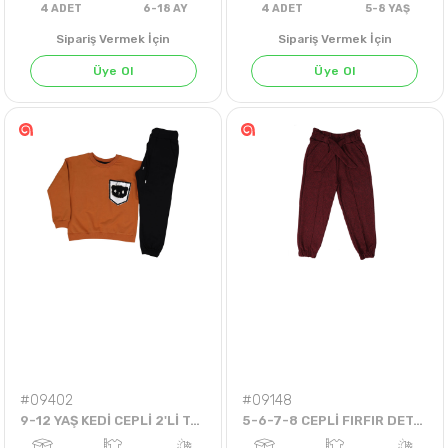
Sipariş Vermek İçin
Sipariş Vermek İçin
Üye Ol
Üye Ol
LACİVERT
4
ADET
6-18 AY
4
ADET
5-8 Y
#09402
#09148
9-12 YAŞ KEDİ CEPLİ 2'Lİ TAKIM (2İP)
5-6-7-8 CEPLİ FIRFIR DETAYLI TEK PANTOLON