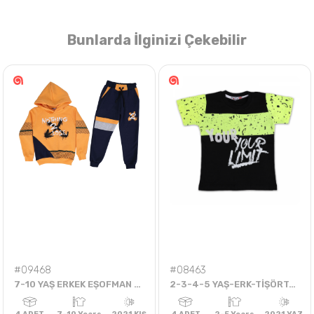
Bunlarda İlginizi Çekebilir
Nasıl Sipariş Veririm?
Öğren
#09468
#08463
7-10 YAŞ ERKEK EŞOFMAN TAKIM -NOTHING
2-3-4-5 YAŞ-ERK-TİŞÖRT-PUSH