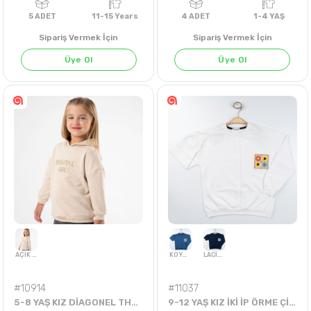
Sipariş Vermek İçin
Sipariş Vermek İçin
Üye Ol
Üye Ol
5
ADET
11-15 Years
4
ADET
1-4 Y
#10914
#11037
5-8 YAŞ KIZ DİAGONEL THANKFUL AYICIK SWEAT
9-12 YAŞ KIZ İKİ İP ÖRME ÇİÇEK AKSESUARLI CONTOGİONS SWEAT