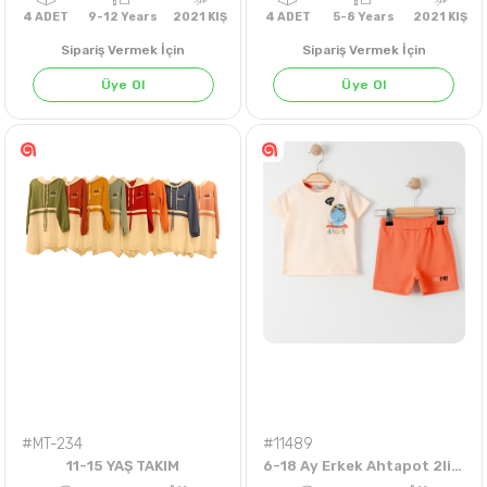
Sipariş Vermek İçin
Sipariş Vermek İçin
Üye Ol
Üye Ol
4
ADET
9-12 Years
2021 KIŞ
4
ADET
5-8 Years
202
#MT-234
#11489
11-15 YAŞ TAKIM
6-18 Ay Erkek Ahtapot 2li Takım