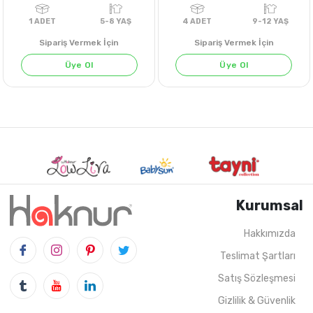
Sipariş Vermek İçin
Sipariş Vermek İçin
Üye Ol
Üye Ol
AÇIK BEJ
KOYU İNDİGO
LACİVERT
Kurumsal
Hakkımızda
Teslimat Şartları
1
ADET
5-8 YAŞ
4
ADET
9-12 Y
Satış Sözleşmesi
Gizlilik & Güvenlik