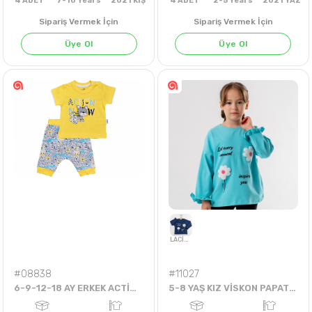
Sipariş Vermek İçin
Sipariş Vermek İçin
Üye Ol
Üye Ol
4
ADET
7-10 Years
2021 KIŞ
4
ADET
2-5 Years
202
#08838
#11027
6-9-12-18 AY ERKEK ACTİON KAPRİLİ TAKIM
5-8 YAŞ KIZ VİSKON PAPATYALI LET EVERY MOMENT BADİ