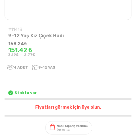
#11413
9-12 Yaş Kız Çiçek Badi
168.24
₺
151.42 ₺
-
3.19$
2.77€
4
ADET
9-12 YAŞ
Stokta var.
Fiyatları görmek için üye olun.