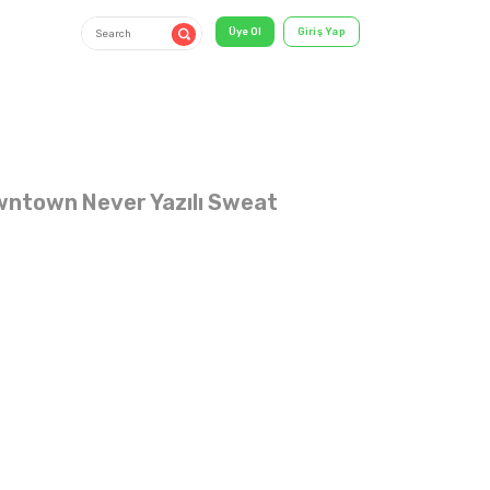
wntown Never Yazılı Sweat
5-8 YAŞ
shirt & T-
Shirt