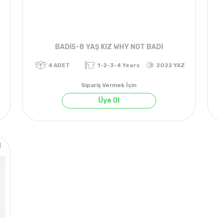
BADİ5-8 YAŞ KIZ WHY NOT BADİ
Sipariş Vermek İçin
Üye Ol
1
4
ADET
1-2-3-4 Years
2022 