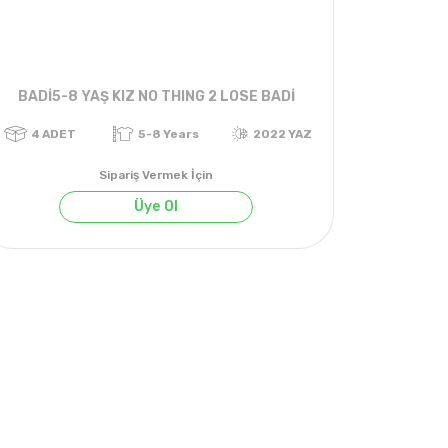
BADİ5-8 YAŞ KIZ NO THING 2 LOSE BADİ
Sipariş Vermek İçin
Üye Ol
YAZ
4
ADET
5-8 Years
2022 YAZ