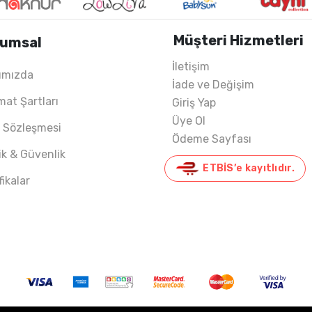
Müşteri Hizmetleri
umsal
İletişim
ımızda
İade ve Değişim
mat Şartları
Giriş Yap
Üye Ol
ş Sözleşmesi
Ödeme Sayfası
lik & Güvenlik
ETBİS’e kayıtlıdır.
fikalar