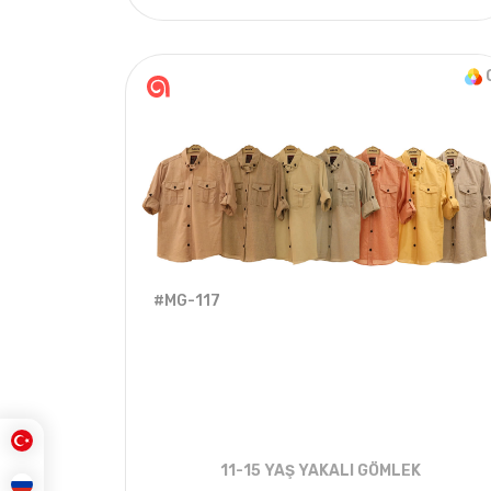
4
ADET
6-18 AYLIK
2
#MG-117
11-15 YAŞ YAKALI GÖMLEK