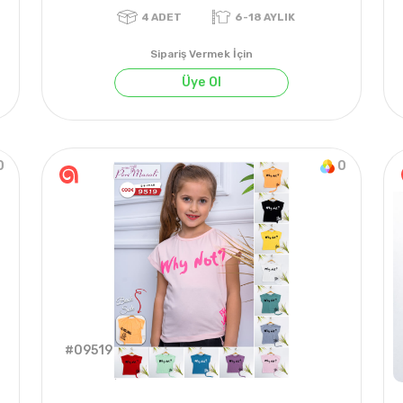
Sipariş Vermek İçin
Üye Ol
0
0
022 YAZ
4
ADET
6-18 AYLIK
#09519