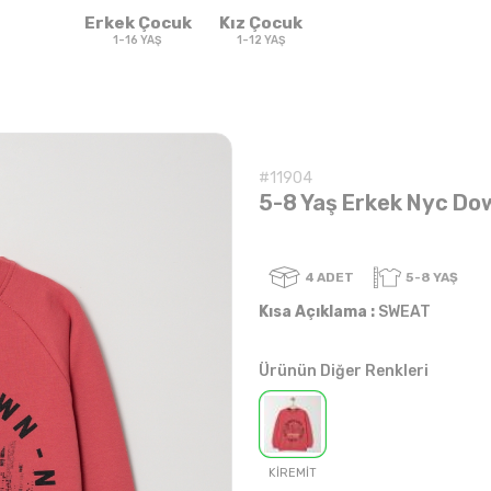
Erkek Çocuk
Kız Çocuk
1-16 YAŞ
1-12 YAŞ
#11904
5-8 Yaş Erkek Nyc Do
4
ADET
Kısa Açıklama :
SWEAT
Ürünün Diğer Renkleri
Sweatshirt & T-
Sweat
Takım
Takım
shirt
KİREMİT