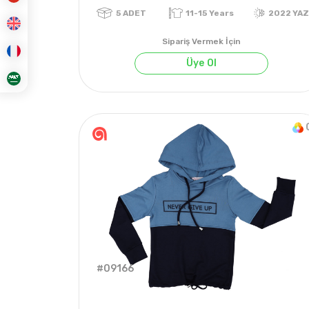
Sipariş Vermek İçin
Üye Ol
5
ADET
11-15 Years
2
#09166