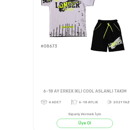
#08673
6-18 AY ERKEK İKLİ COOL ASLANLI TAKIM
Sipariş Vermek İçin
Üye Ol