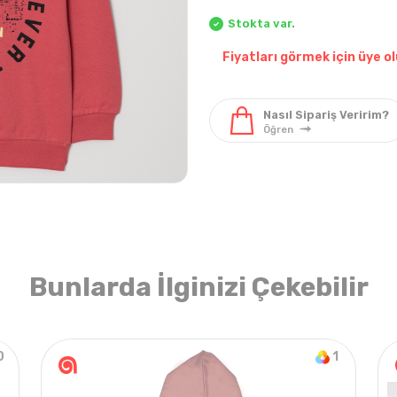
Stokta var.
Fiyatları görmek için üye ol
Pantolon & Tek Alt
Elbise & Tulum
Pantol
Bunlarda İlginizi Çekebilir
0
1