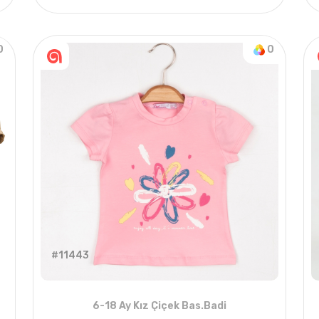
021 YAZ
4
ADET
1-2-3-4 Years
2021 
0
0
#11443
6-18 Ay Kız Çiçek Bas.Badi