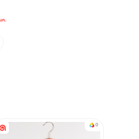
un.
Nasıl Sipariş Veririm?
Öğren
on & Tek Alt
0