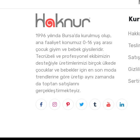
Kur
Hakk
1996 yılında Bursa'da kurulmuş olup,
1
ADET
1-4 YAŞ
ana faaliyet konumuz 0-16 yaş arası
Tesli
çocuk giyim ve bebek giysileridir.
Tecrübeli ve profesyonel ekibimizin
Satı
desteğiyle üretimlerimizi birçok ülkede
Gizli
çocuklar ve bebekler için en son moda
trendlerine göre üretip aynı zamanda
Serti
da toptan satışlarını
gerçekleştirmekteyiz.