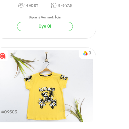
Sipariş Vermek İçin
Üye Ol
0
4
ADET
5-8 YAŞ
#09503