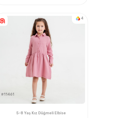
KIŞ
4
ADET
1-4 YAŞ
4
#11461
5-8 Yaş Kız Düğmeli Elbise