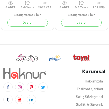
Sipariş Vermek İçin
Sipariş Vermek İçin
Üye Ol
Üye Ol
Kurumsal
Hakkımızda
Teslimat Şartları
4
ADET
5-8 Years
2021 YAZ
4
ADET
5-8 Years
202
Satış Sözleşmesi
Gizlilik & Güvenlik