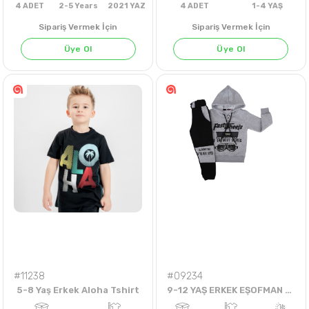
Sipariş Vermek İçin
Sipariş Vermek İçin
Üye Ol
Üye Ol
4
ADET
2-5 Years
2021 YAZ
4
ADET
1-4 Y
#11238
#09234
5-8 Yaş Erkek Aloha Tshirt
9-12 YAŞ ERKEK EŞOFMAN TAKIM