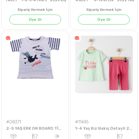
Sipariş Vermek İçin
Sipariş Vermek İçin
Üye Ol
Üye Ol
1
ADET
1-2-3-4 Years
2020 KIŞ
4
ADET
6-18 AYLIK
202
#08371
#11445
2-5 YAŞ ERK ON BOARD TİŞÖRT
1-4 Yaş Kız Nakış Detayli 2li Takım