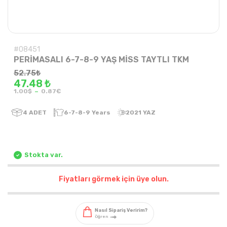
#08451
PERİMASALI 6-7-8-9 YAŞ MİSS TAYTLI TKM
52.75
₺
47.48 ₺
-
1.00$
0.87€
4
ADET
6-7-8-9 Years
2021 YAZ
Stokta var.
Fiyatları görmek için üye olun.