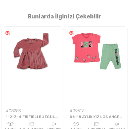
Bunlarda İlginizi Çekebilir
Nasıl Sipariş Veririm?
Öğren
#08283
#09512
1-2-3-4 FIRFIRLI BÜZGÜLÜ ELBİSE
06-18 AYLIK KIZ LOS ANGELES ANANASLI TAYTLI TAKIM