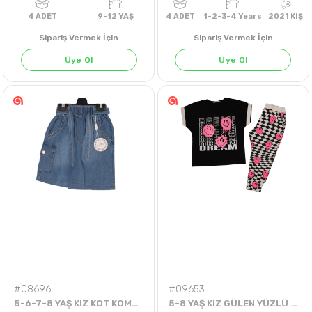
Sipariş Vermek İçin
Sipariş Vermek İçin
Üye Ol
Üye Ol
EKRU
KIRMIZI
LACİVERT
EKRU/SİYAH
4
ADET
9-12 YAŞ
4
ADET
1-2-3-4 Years
20
#08696
#09653
5-6-7-8 YAŞ KIZ KOT KOMONDO CEPLİ TEK ŞORT
5-8 YAŞ KIZ GÜLEN YÜZLÜ EŞOFMAN TAKIM