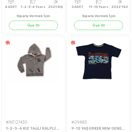
Sipariş Vermek İçin
Sipariş Vermek İçin
Üye Ol
Üye Ol
4
ADET
1-2-3-4 Years
2021 KIŞ
5
ADET
11-15 Years
202
#İNT.07430
#09483
1-2-3-4 KIZ TAúLI KALPLİ DİĞMELİ HIRKA
9-12 YAŞ ERKEK NEW GENERATION NEXT TİŞÖRT