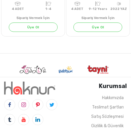
Sipariş Vermek İçin
Sipariş Vermek İçin
Üye Ol
Üye Ol
Kurumsal
Hakkımızda
Teslimat Şartları
4
ADET
1-4
4
ADET
9-12 Years
202
Satış Sözleşmesi
Gizlilik & Güvenlik