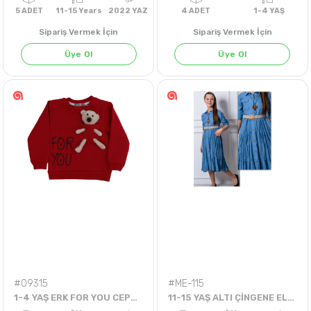
Sipariş Vermek İçin
Sipariş Vermek İçin
Üye Ol
Üye Ol
5
ADET
11-15 Years
2022 YAZ
4
ADET
1-4 Y
#09315
#ME-115
1-4 YAŞ ERK FOR YOU CEPLİ AYICIKLI SWEAT
11-15 YAŞ ALTI ÇİNGENE ELBİSE