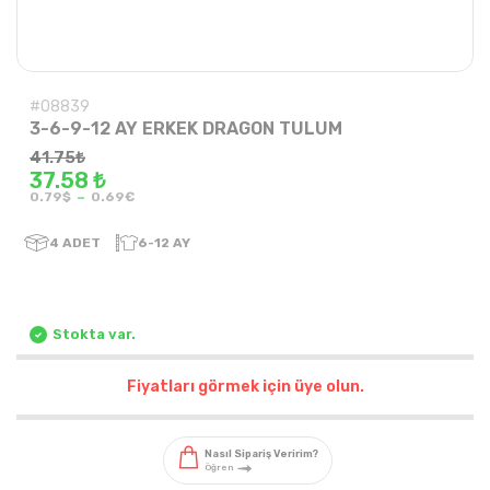
#08839
3-6-9-12 AY ERKEK DRAGON TULUM
41.75
₺
37.58 ₺
-
0.79$
0.69€
4
ADET
6-12 AY
Stokta var.
Fiyatları görmek için üye olun.