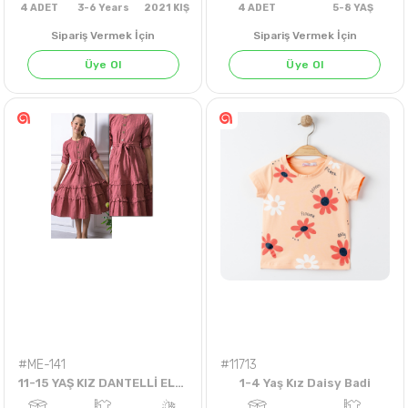
Sipariş Vermek İçin
Sipariş Vermek İçin
Üye Ol
Üye Ol
İNDİGO
4
ADET
3-6 Years
2021 KIŞ
4
ADET
5-8 Y
#ME-141
#11713
11-15 YAŞ KIZ DANTELLİ ELBİSE
1-4 Yaş Kız Daisy Badi