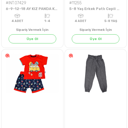
#INT.07429
#11255
6-9-12-18 AY KIZ PANDA KAFALI HIRKA
5-8 Yaş Erkek Patlı Cepli Düğmeli Tshirt
Sipariş Vermek İçin
Sipariş Vermek İçin
Üye Ol
Üye Ol
4
ADET
1-4
4
ADET
5-8 Y