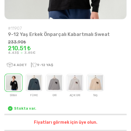
#11907
9-12 Yaş Erkek Önparçalı Kabartmalı Sweat
233.90
₺
210.51 ₺
-
4.43$
3.85€
4
ADET
9-12 YAŞ
SİYAH
FÜME
GRİ
AÇIK GRİ
TAŞ
Stokta var.
Fiyatları görmek için üye olun.