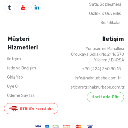
4
ADET
6-18 AYLIK
4
ADET
5-8 Years
202
Satış Sözleşmesi
Gizlilik & Güvenlik
Sertifikalar
Müşteri
İletişim
Hizmetleri
Yunusemre Mahallesi
Ordukaya Sokak No:21 16370
İletişim
Yıldırım / BURSA
İade ve Değişim
+90 (224) 360 80 18
Giriş Yap
info@haknurbebe.com.tr
Üye Ol
eticaret@haknurbebe.com.tr
Ödeme Sayfası
Haritada Gör
ETBİS’e kayıtlıdır.