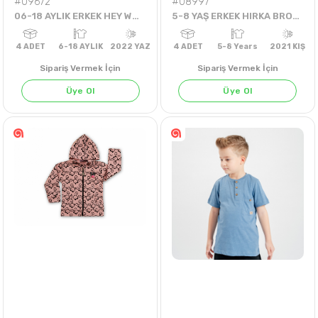
#09672
#08997
06-18 AYLIK ERKEK HEY WHATS UP ŞORTLU TAKIM
5-8 YAŞ ERKEK HIRKA BRONX
Sipariş Vermek İçin
Sipariş Vermek İçin
Üye Ol
Üye Ol
4
ADET
6-18 AYLIK
2022 YAZ
4
ADET
5-8 Years
202