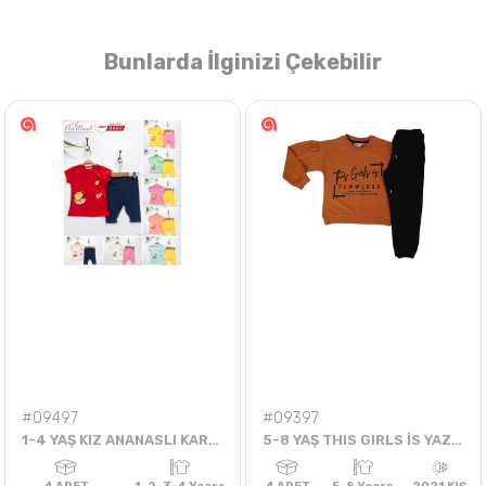
Bunlarda İlginizi Çekebilir
Nasıl Sipariş Veririm?
Öğren
#09497
#09397
1-4 YAŞ KIZ ANANASLI KARPUZLU TAYTLI TAKIM
5-8 YAŞ THIS GIRLS İS YAZILI 2'Lİ TAKIM (2İP)