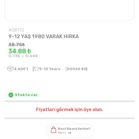
#08170
9-12 YAŞ 1980 VARAK HIRKA
38.75
₺
34.88 ₺
-
0.73$
0.64€
4
ADET
9-12 Years
2020 KIŞ
Stokta var.
Fiyatları görmek için üye olun.