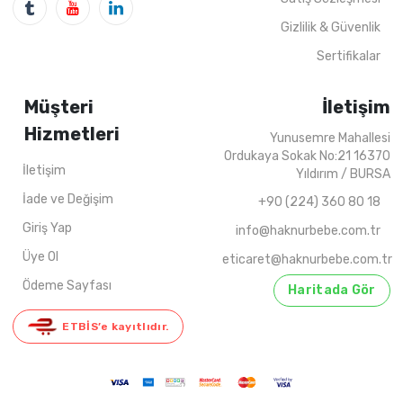
Gizlilik & Güvenlik
Sertifikalar
Müşteri
İletişim
Hizmetleri
Yunusemre Mahallesi
Ordukaya Sokak No:21 16370
İletişim
Yıldırım / BURSA
İade ve Değişim
+90 (224) 360 80 18
Giriş Yap
info@haknurbebe.com.tr
Üye Ol
eticaret@haknurbebe.com.tr
Ödeme Sayfası
Haritada Gör
ETBİS’e kayıtlıdır.