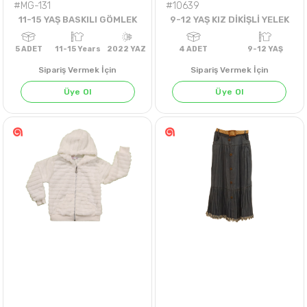
#MG-131
#10639
11-15 YAŞ BASKILI GÖMLEK
9-12 YAŞ KIZ DİKİŞLİ YELEK
Sipariş Vermek İçin
Sipariş Vermek İçin
Üye Ol
Üye Ol
5
ADET
11-15 Years
2022 YAZ
4
ADET
9-12 Y