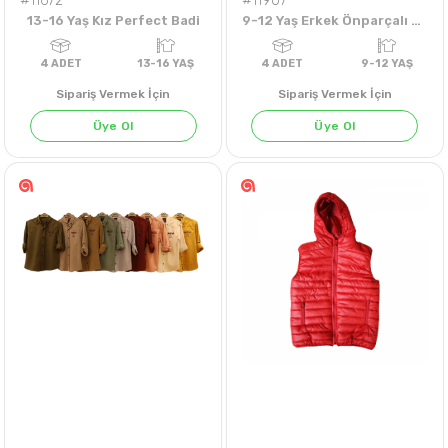
#11672
#11907
13-16 Yaş Kız Perfect Badi
9-12 Yaş Erkek Önparçalı Kabartmalı Sweat
Sipariş Vermek İçin
Sipariş Vermek İçin
Üye Ol
Üye Ol
SİYAH
FÜME
GRİ
4
ADET
13-16 YAŞ
4
ADET
9-12 Y