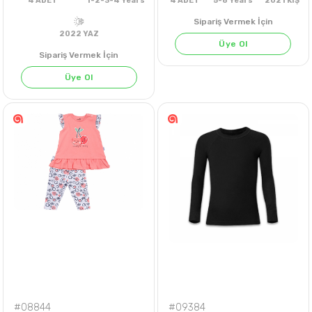
Sipariş Vermek İçin
Üye Ol
Sipariş Vermek İçin
Üye Ol
4
ADET
1-2-3-4 Years
4
ADET
5-8 Years
202
2022 YAZ
#08844
#09384