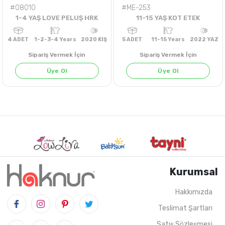
#08010
#ME-253
1-4 YAŞ LOVE PELUŞ HRK
11-15 YAŞ KOT ETEK
Sipariş Vermek İçin
Sipariş Vermek İçin
Üye Ol
Üye Ol
Kurumsal
Hakkımızda
Teslimat Şartları
4
ADET
1-2-3-4 Years
2020 KIŞ
5
ADET
11-15 Years
202
Satış Sözleşmesi