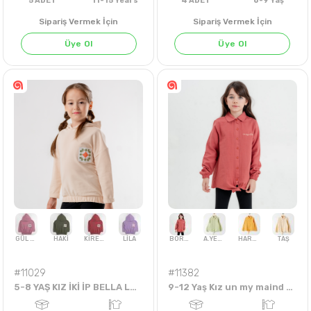
Sipariş Vermek İçin
Sipariş Vermek İçin
Üye Ol
Üye Ol
5
ADET
11-15 Years
4
ADET
6-9 Ya
#11029
#11382
5-8 YAŞ KIZ İKİ İP BELLA LA WİTH ÖRMELİ SWEAT
9-12 Yaş Kız un my maind yazılı yazılı Gömlek