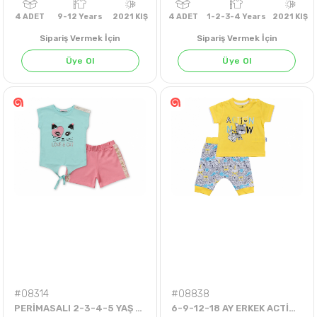
Sipariş Vermek İçin
Sipariş Vermek İçin
Üye Ol
Üye Ol
4
ADET
9-12 Years
2021 KIŞ
4
ADET
1-2-3-4 Years
20
#08314
#08838
PERİMASALI 2-3-4-5 YAŞ LOVE CAT 2'Lİ ŞORTLU TKM
6-9-12-18 AY ERKEK ACTİON KAPRİLİ TAKIM