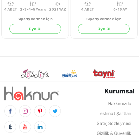
Sipariş Vermek İçin
Sipariş Vermek İçin
Üye Ol
Üye Ol
Kurumsal
Hakkımızda
Teslimat Şartları
4
ADET
2-3-4-5 Years
2021 YAZ
4
ADET
6-18 
Satış Sözleşmesi
Gizlilik & Güvenlik