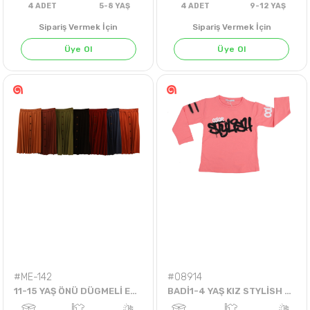
Sipariş Vermek İçin
Sipariş Vermek İçin
Üye Ol
Üye Ol
GÜL KURUSU
HAKİ
KİREMİT
LİLA
SAKS
BORDO
A.YEŞİL
HARDAL
4
ADET
5-8 YAŞ
4
ADET
9-12 Y
#ME-142
#08914
11-15 YAŞ ÖNÜ DÜGMELİ ETEK
BADİ1-4 YAŞ KIZ STYLİSH TEK BADİ