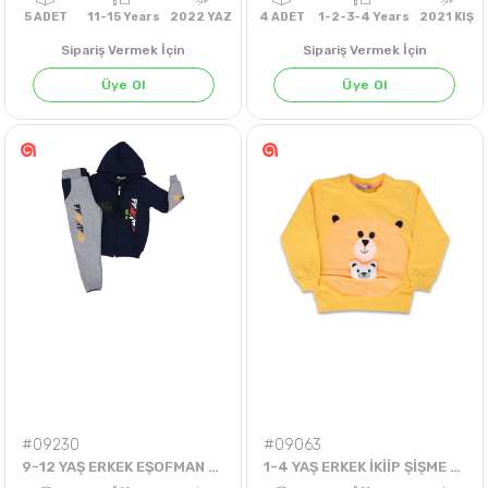
Sipariş Vermek İçin
Sipariş Vermek İçin
Üye Ol
Üye Ol
5
ADET
11-15 Years
2022 YAZ
4
ADET
1-2-3-4 Years
20
#09230
#09063
9-12 YAŞ ERKEK EŞOFMAN TAKIM
1-4 YAŞ ERKEK İKİİP ŞİŞME AYILI TEK SWEAT