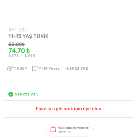
#MT-227
11-15 YAŞ TUNİK
83.00
₺
74.70 ₺
-
1.57$
1.36€
1
ADET
11-15 Years
2022 YAZ
Stokta var.
Fiyatları görmek için üye olun.