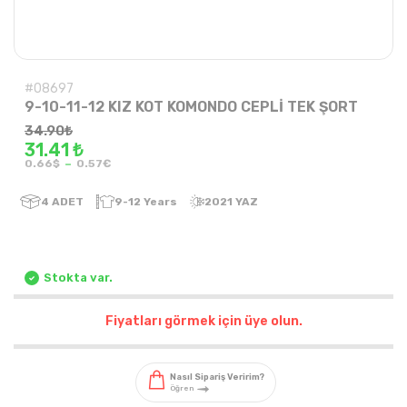
#08697
9-10-11-12 KIZ KOT KOMONDO CEPLİ TEK ŞORT
34.90
₺
31.41 ₺
-
0.66$
0.57€
4
ADET
9-12 Years
2021 YAZ
Stokta var.
Fiyatları görmek için üye olun.