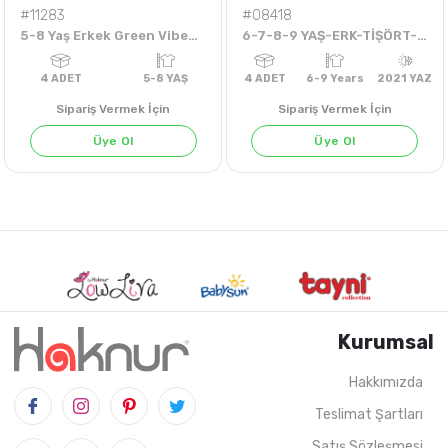
#11283
#08418
5-8 Yaş Erkek Green Vibes Tshirt
6-7-8-9 YAŞ-ERK-TİŞÖRT-COURSE
Sipariş Vermek İçin
Sipariş Vermek İçin
Üye Ol
Üye Ol
AÇIK HAKİ
İNDİGO
Kurumsal
Hakkımızda
Teslimat Şartları
4
ADET
5-8 YAŞ
4
ADET
6-9 Years
202
Satış Sözleşmesi