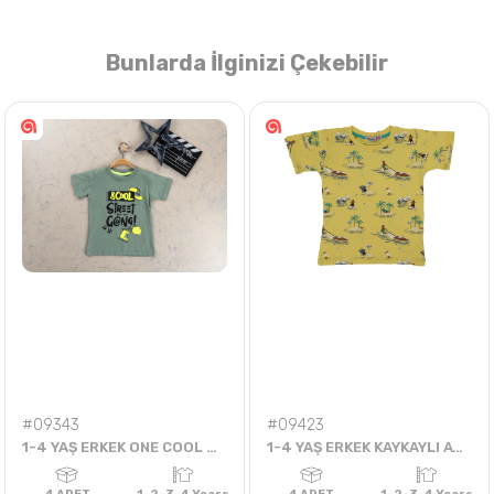
Bunlarda İlginizi Çekebilir
Nasıl Sipariş Veririm?
Öğren
#09343
#09423
1-4 YAŞ ERKEK ONE COOL STREET CANG TSHIRT
1-4 YAŞ ERKEK KAYKAYLI AYICIK PALMİYELİ ZÜRAFALI TSHIRT