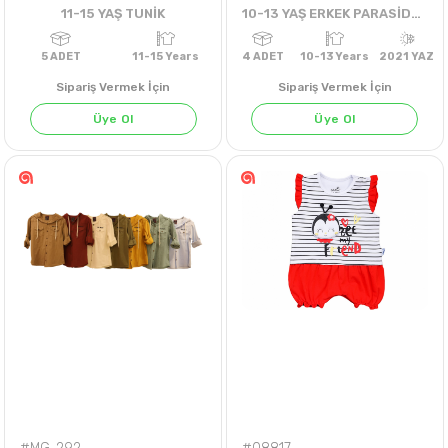
11-15 YAŞ TUNİK
10-13 YAŞ ERKEK PARASİDE POLO YAKALI TŞÖRT
Sipariş Vermek İçin
Sipariş Vermek İçin
Üye Ol
Üye Ol
5
ADET
11-15 Years
4
ADET
10-13 Years
202