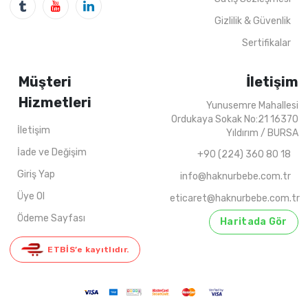
Gizlilik & Güvenlik
Sertifikalar
Müşteri
İletişim
Hizmetleri
Yunusemre Mahallesi
Ordukaya Sokak No:21 16370
İletişim
Yıldırım / BURSA
İade ve Değişim
+90 (224) 360 80 18
Giriş Yap
info@haknurbebe.com.tr
Üye Ol
eticaret@haknurbebe.com.tr
Ödeme Sayfası
Haritada Gör
ETBİS’e kayıtlıdır.