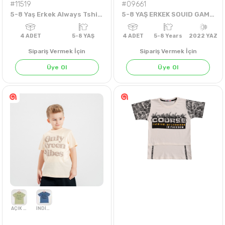
#11519
#09661
5-8 Yaş Erkek Always Tshirt
5-8 YAŞ ERKEK SOUID GAME YÜZLÜ ŞORTLU TAKIM
Sipariş Vermek İçin
Sipariş Vermek İçin
Üye Ol
Üye Ol
A.YEŞİL
SARI
TURKUAZ
4
ADET
5-8 YAŞ
4
ADET
5-8 Years
202