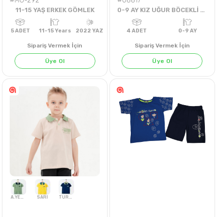
#MG-292
#08817
11-15 YAŞ ERKEK GÖMLEK
0-9 AY KIZ UĞUR BÖCEKLİ TULUM
Sipariş Vermek İçin
Sipariş Vermek İçin
Üye Ol
Üye Ol
5
ADET
11-15 Years
2022 YAZ
4
ADET
0-9 A