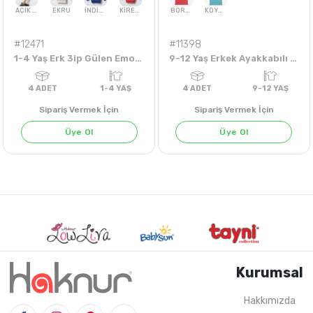
#12471
#11398
1-4 Yaş Erk 3ip Gülen Emoji Swt
9-12 Yaş Erkek Ayakkabılı Tshirt
Sipariş Vermek İçin
Sipariş Vermek İçin
Üye Ol
Üye Ol
AÇIK GRİ
EKRU
İNDİGO
KİREMİT
TARÇIN
BORDO
YEŞİL
KOYU YEŞİL
Kurumsal
Hakkımızda