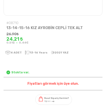
#08710
13-14-15-16 KIZ AYROBİN CEPLİ TEK ALT
26.90
₺
24.21 ₺
-
0.51$
0.44€
4
ADET
13-16 Years
2021 YAZ
Stokta var.
Fiyatları görmek için üye olun.