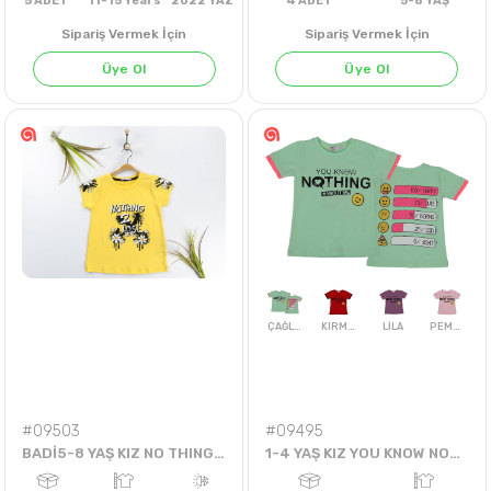
BORDO
HAKİ
HARDAL
Sipariş Vermek İçin
Sipariş Vermek İçin
Üye Ol
Üye Ol
5
ADET
11-15 Years
2022 YAZ
4
ADET
5-8 Y
#09503
#09495
BADİ5-8 YAŞ KIZ NO THING 2 LOSE BADİ
1-4 YAŞ KIZ YOU KNOW NOTHING ABOUT ME BADİ