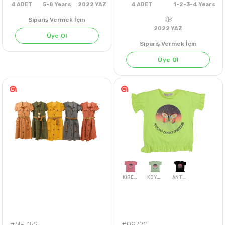
ÇAĞLA YEŞİLİ
KIRMIZI
LİLA
Sipariş Vermek İçin
Üye Ol
Sipariş Vermek İçin
Üye Ol
4
ADET
5-8 Years
2022 YAZ
4
ADET
1-2-3-4 
2022 YAZ