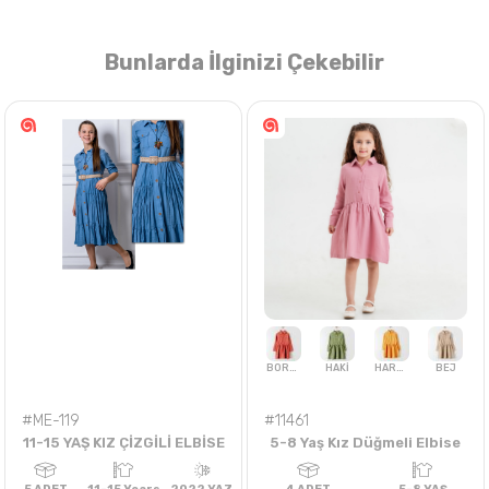
Bunlarda İlginizi Çekebilir
Nasıl Sipariş Veririm?
Öğren
#ME-119
#11461
11-15 YAŞ KIZ ÇİZGİLİ ELBİSE
5-8 Yaş Kız Düğmeli Elbise