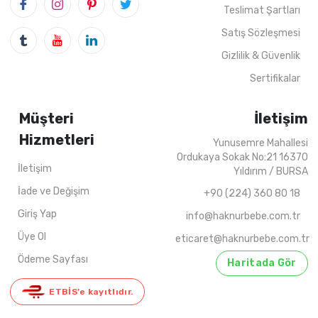
Teslimat Şartları
4
ADET
1-4 YAŞ
4
ADET
9-12 Y
Satış Sözleşmesi
Gizlilik & Güvenlik
Sertifikalar
Müşteri
İletişim
Hizmetleri
Yunusemre Mahallesi
Ordukaya Sokak No:21 16370
İletişim
Yıldırım / BURSA
İade ve Değişim
+90 (224) 360 80 18
Giriş Yap
info@haknurbebe.com.tr
Üye Ol
eticaret@haknurbebe.com.tr
Ödeme Sayfası
Haritada Gör
ETBİS’e kayıtlıdır.