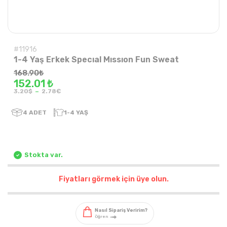
#11916
1-4 Yaş Erkek Specıal Mıssıon Fun Sweat
168.90
₺
152.01 ₺
-
3.20$
2.78€
4
ADET
1-4 YAŞ
Stokta var.
Fiyatları görmek için üye olun.