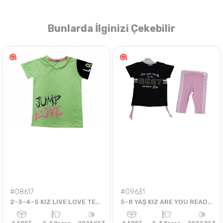
Bunlarda İlginizi Çekebilir
Nasıl Sipariş Veririm?
Öğren
#08617
#09631
2-3-4-5 KIZ LIVE LOVE TEK BADİ
5-8 YAŞ KIZ ARE YOU READY FOR THE BEST TAYTLI TAKIM