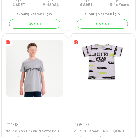
Sipariş Vermek İçin
Sipariş Vermek İçin
Üye Ol
Üye Ol
4
ADET
9-12 YAŞ
4
ADET
13-16 Ye
#11718
#08473
13-16 Yaş Erkek NewYork Tshirt
6-7-8-9 YAŞ ERK-TİŞÖRT-BEST TO WEAR