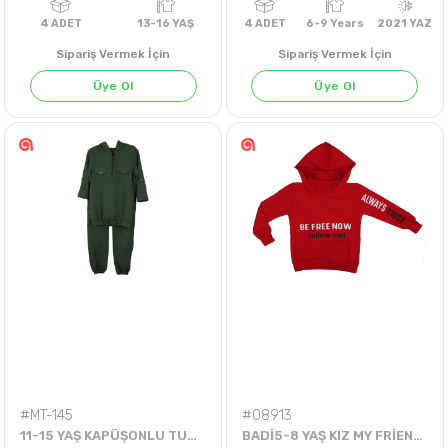
Sipariş Vermek İçin
Sipariş Vermek İçin
Üye Ol
Üye Ol
4
ADET
13-16 YAŞ
4
ADET
6-9 Years
202
#MT-145
#08913
11-15 YAŞ KAPÜŞONLU TUNİK
BADİ5-8 YAŞ KIZ MY FRİEND TEK BADİ