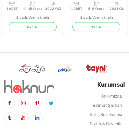
Sipariş Vermek İçin
Sipariş Vermek İçin
Üye Ol
Üye Ol
Kurumsal
Hakkımızda
Teslimat Şartları
5
ADET
11-15 Years
2022 YAZ
4
ADET
5-8 Years
202
Satış Sözleşmesi
Gizlilik & Güvenlik